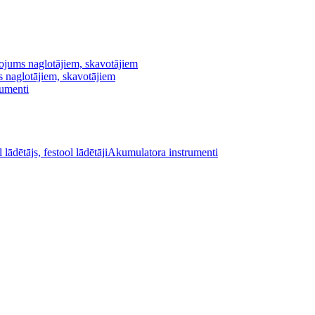
ojums naglotājiem, skavotājiem
s naglotājiem, skavotājiem
rumenti
Akumulatora instrumenti