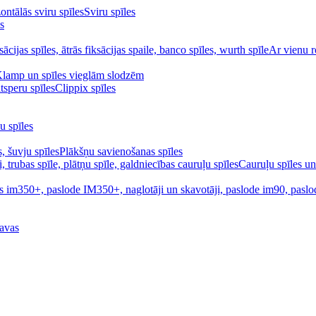
Sviru spīles
s
Ar vienu r
Klamp un spīles vieglām slodzēm
Clippix spīles
u spīles
Plākšņu savienošanas spīles
Cauruļu spīles un
avas