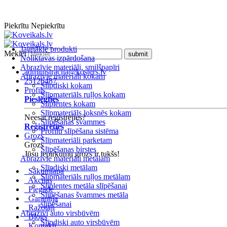
Piekrītu
Nepiekrītu
Jaunākie produkti
Meklēt
Noliktavas izpārdošana
Abrazīvie materiāli, smilšpapīri
administracija@kosters.lv
Abrazīvie materiāli kokam
25126487
Slīpdiski kokam
Profils
Slīpmateriāls ruļļos kokam
Pieslēgties
Slīplentes kokam
Slīpmateriāls loksnēs kokam
Neesat reģistrējies?
Slīpēšanas švammes
Reģistrēties
Profilu slīpēšana sistēma
Grozs
Slīpmateriāli parketam
Grozs
Slīpēšanas birstes
Jūsu iepirkumu grozs ir tukšs!
Abrazīvie materiāli metālam
Slīpdiski metālam
Sākumlapa
Slīpmateriāls ruļļos metālam
Akcijas
Slīplentes metāla slīpēšanai
Piegāde
Slīpēšanas švammes metāla
Garantija
slīpēšanai
Ražotāji
Abrazīvi auto virsbūvēm
Blogs
Slīpdiski auto virsbūvēm
Kontakti