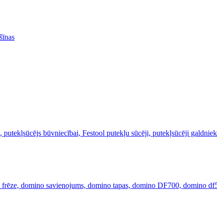
šīnas