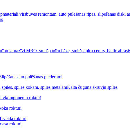
Slīpēšanas un pulēšanas piederumi
Kaltā čuguna skrūvju spīles
divkomponentu rokturi
koka rokturi
-veida rokturi
masa rokturi