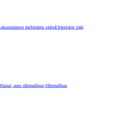
Elektriskie zāģi
Slīpmašīnas