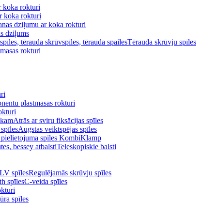
 koka rokturi
 koka rokturi
anas dziļumu ar koka rokturi
as dziļums
Tērauda skrūvju spīles
masas rokturi
ri
entu plastmasas rokturi
kturi
Ātrās ar sviru fiksācijas spīles
Augstas veiktspējas spīles
 pielietojuma spīles KombiKlamp
Teleskopiskie balsti
Regulējamās skrūvju spīles
C-veida spīles
kturi
ūra spīles