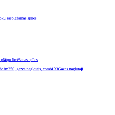
oku saspiežamas spīles
 plātņu līmēšanas spīles
Gāzes naglotāji