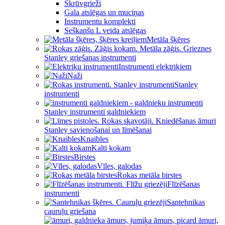
Skrūvgrieži
Gala atslēgas un muciņas
Instrumentu komplekti
Seškanšu L veida atslēgas
Metāla šķēres
Stanley griešanas instrumenti
Instrumenti elektriķiem
Naži
Stanley
instrumenti
Stanley instrumenti galdniekiem
Stanley savienošanai un līmēšanai
Knaibles
Kalti kokam
Birstes
Vīles, galodas
Rokas metāla birstes
Flīzēšanas
instrumenti
Santehnikas
cauruļu griešana