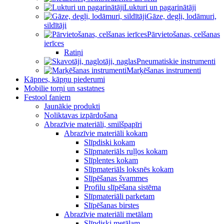
Lukturi un pagarinātāji
Gāze, degļi, lodāmuri,
sildītāji
Pārvietošanas, celšanas
ierīces
Ratiņi
Pneumatiskie instrumenti
Marķēšanas instrumenti
Kāpnes, kāpņu piederumi
Mobilie torņi un sastatnes
Festool faniem
Jaunākie produkti
Noliktavas izpārdošana
Abrazīvie materiāli, smilšpapīri
Abrazīvie materiāli kokam
Slīpdiski kokam
Slīpmateriāls ruļļos kokam
Slīplentes kokam
Slīpmateriāls loksnēs kokam
Slīpēšanas švammes
Profilu slīpēšana sistēma
Slīpmateriāli parketam
Slīpēšanas birstes
Abrazīvie materiāli metālam
Slīpdiski metālam