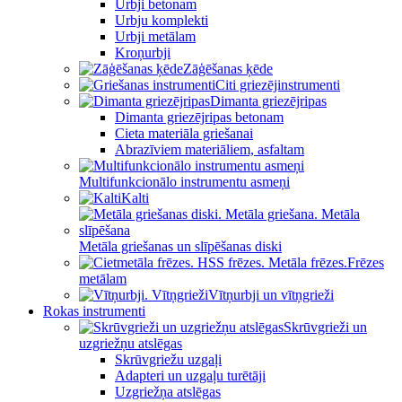
Urbji betonam
Urbju komplekti
Urbji metālam
Kroņurbji
Zāģēšanas ķēde
Citi griezējinstrumenti
Dimanta griezējripas
Dimanta griezējripas betonam
Cieta materiāla griešanai
Abrazīviem materiāliem, asfaltam
Multifunkcionālo instrumentu asmeņi
Kalti
Metāla griešanas un slīpēšanas diski
Frēzes
metālam
Vītņurbji un vītņgrieži
Rokas instrumenti
Skrūvgrieži un
uzgriežņu atslēgas
Skrūvgriežu uzgaļi
Adapteri un uzgaļu turētāji
Uzgriežņa atslēgas