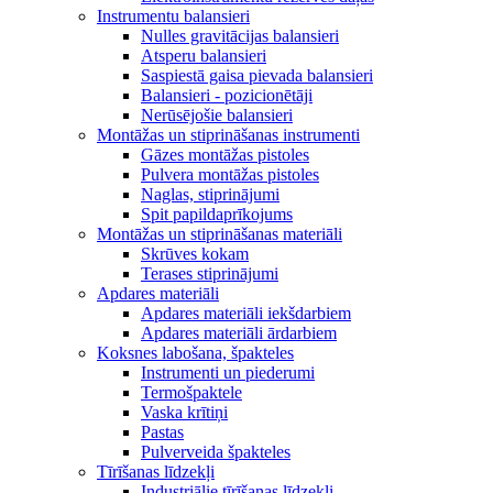
Instrumentu balansieri
Nulles gravitācijas balansieri
Atsperu balansieri
Saspiestā gaisa pievada balansieri
Balansieri - pozicionētāji
Nerūsējošie balansieri
Montāžas un stiprināšanas instrumenti
Gāzes montāžas pistoles
Pulvera montāžas pistoles
Naglas, stiprinājumi
Spit papildaprīkojums
Montāžas un stiprināšanas materiāli
Skrūves kokam
Terases stiprinājumi
Apdares materiāli
Apdares materiāli iekšdarbiem
Apdares materiāli ārdarbiem
Koksnes labošana, špakteles
Instrumenti un piederumi
Termošpaktele
Vaska krītiņi
Pastas
Pulverveida špakteles
Tīrīšanas līdzekļi
Industriālie tīrīšanas līdzekļi