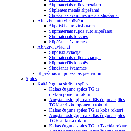
Slīpmateriāls ruļļos metālam
Slīplentes metāla slīpēšanai
Slīpēšanas švammes metāla slīpēšanai
Abrazīvi auto virsbūvēm
Slīpdiski auto virsbūvēm
Slīpmateriāls ruļļos auto slīpēšanai
Slīpmateriāls loksnēs
Slīpēšanas švammes
Abrazīvi aviācijai
Slīpdiski aviācijai
Slīpmateriāls ruļļos aviācijai
Slīpmateriāls loksnēs
Slīpēšanas švammes
Slīpēšanas un pulēšanas piederumi
Spīles
Kaltā čuguna skrūvju spīles
Kaltās čuguna spīles TG ar
divkomponentu rokturi
Augsta noslogojuma kaltās čuguna spīles
TGK ar divkomponentu rokturi
Kaltās čuguna spīles TG ar koka rokturi
Augsta noslogojuma kaltās čuguna spīles
TGK ar koka rokturi
Kaltās čuguna spīles TG ar T-veida rokturi