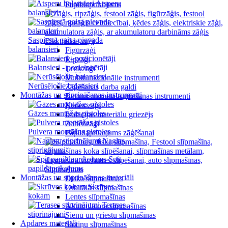
Atsperu
Papildaprīkojums
balansieri
Saspiestā gaisa pievada
Elektriskie zāģi
balansieri
Figūrzāģi
Ripzāģi
Balansieri - pozicionētāji
Leņķzāģi
Multifunkcionālie instrumenti
Nerūsējošie balansieri
Zāģēšanas darba galdi
Montāžas un stiprināšanas instrumenti
Betona un metāla griešanas instrumenti
Ķēdes zāģi
Gāzes montāžas pistoles
Izolācijas materiālu griezējs
Zobenzāģi
Pulvera montāžas pistoles
Papildaprīkojums zāģēšanai
Naglas,
stiprinājumi
Spit
papildaprīkojums
Slīpmašīnas
Montāžas un stiprināšanas materiāli
Diska slīpmašīnas
Skrūves
Orbitālās slīpmašīnas
kokam
Lentes slīpmašīnas
Terases
Akumulatora slīpmašīnas
stiprinājumi
Sienu un griestu slīpmašīnas
Apdares materiāli
Slotiņu slīpmašīnas