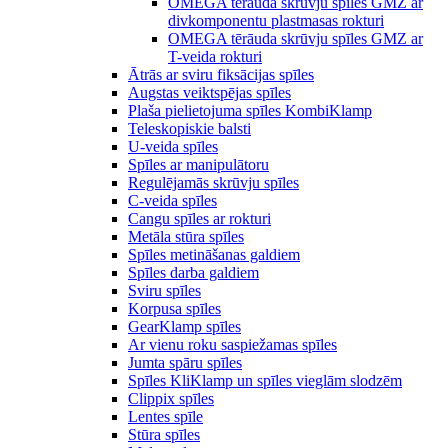
OMEGA tērauda skrūvju spīles GMZ ar
divkomponentu plastmasas rokturi
OMEGA tērāuda skrūvju spīles GMZ ar
T-veida rokturi
Ātrās ar sviru fiksācijas spīles
Augstas veiktspējas spīles
Plaša pielietojuma spīles KombiKlamp
Teleskopiskie balsti
U-veida spīles
Spīles ar manipulātoru
Regulējamās skrūvju spīles
C-veida spīles
Cangu spīles ar rokturi
Metāla stūra spīles
Spīles metināšanas galdiem
Spīles darba galdiem
Sviru spīles
Korpusa spīles
GearKlamp spīles
Ar vienu roku saspiežamas spīles
Jumta spāru spīles
Spīles KliKlamp un spīles vieglām slodzēm
Clippix spīles
Lentes spīle
Stūra spīles