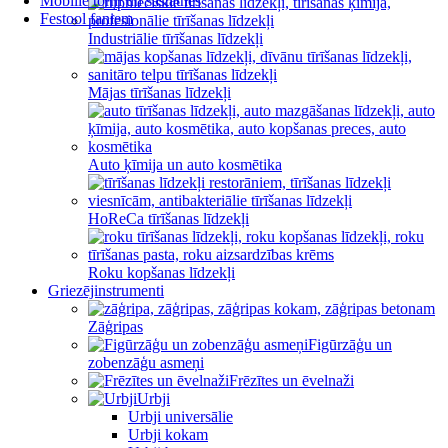
Mobilie torņi un sastatnes
Festool faniem
Industriālie tīrīšanas līdzekļi
Mājas tīrīšanas līdzekļi
Auto ķīmija un auto kosmētika
HoReCa tīrīšanas līdzekļi
Roku kopšanas līdzekļi
Griezējinstrumenti
Zāģripas
Figūrzāģu un
zobenzāģu asmeņi
Frēzītes un ēvelnaži
Urbji
Urbji universālie
Urbji kokam