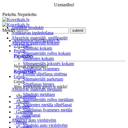
Uzmanību!
Piekrītu
Nepiekrītu
Jaunākie produkti
Meklēt
Noliktavas izpārdošana
Abrazīvie materiāli, smilšpapīri
administracija@kosters.lv
Abrazīvie materiāli kokam
25126487
Slīpdiski kokam
Profils
Slīpmateriāls ruļļos kokam
Pieslēgties
Slīplentes kokam
Slīpmateriāls loksnēs kokam
Neesat reģistrējies?
Slīpēšanas švammes
Reģistrēties
Profilu slīpēšana sistēma
Grozs
Slīpmateriāli parketam
Grozs
Slīpēšanas birstes
Jūsu iepirkumu grozs ir tukšs!
Abrazīvie materiāli metālam
Slīpdiski metālam
Sākumlapa
Slīpmateriāls ruļļos metālam
Akcijas
Slīplentes metāla slīpēšanai
Piegāde
Slīpēšanas švammes metāla
Garantija
slīpēšanai
Ražotāji
Abrazīvi auto virsbūvēm
Blogs
Slīpdiski auto virsbūvēm
Kontakti