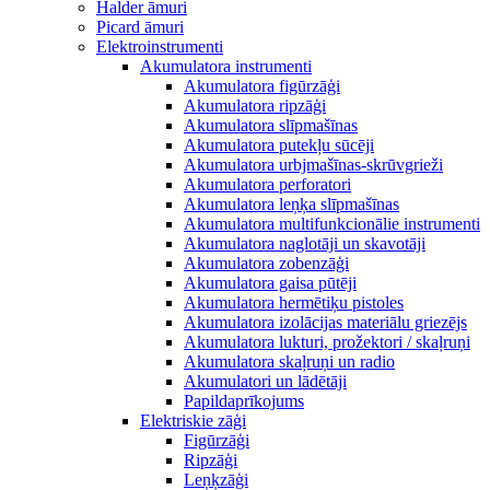
Halder āmuri
Picard āmuri
Elektroinstrumenti
Akumulatora instrumenti
Akumulatora figūrzāģi
Akumulatora ripzāģi
Akumulatora slīpmašīnas
Akumulatora putekļu sūcēji
Akumulatora urbjmašīnas-skrūvgrieži
Akumulatora perforatori
Akumulatora leņķa slīpmašīnas
Akumulatora multifunkcionālie instrumenti
Akumulatora naglotāji un skavotāji
Akumulatora zobenzāģi
Akumulatora gaisa pūtēji
Akumulatora hermētiķu pistoles
Akumulatora izolācijas materiālu griezējs
Akumulatora lukturi, prožektori / skaļruņi
Akumulatora skaļruņi un radio
Akumulatori un lādētāji
Papildaprīkojums
Elektriskie zāģi
Figūrzāģi
Ripzāģi
Leņķzāģi