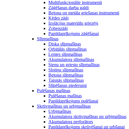
Multifunkcionālie instrumenti
Zāģēšanas darba galdi
Betona un metāla griešanas instrumenti
Ķēdes zāģi
Izolācijas materiālu griezējs
Zobenzāģi
Papildaprīkojums zāģēšanai
Slīpmašīnas
Diska slīpmašīnas
Orbitālās slīpmašīnas
Lentes slīpmašīnas
Akumulatora slīpmašīnas
Sienu un griestu slīpmašīnas
Slotiņu slīpmašīnas
Betona slīpmašīnas
Taisnās slīpmašīnas
Slīpēšanas piederumi
Pulēšanas mašīnas
Pulēšanas mašīnas
Papildaprīkojums pulēšanai
Skrūvmašīnas un urbjmašīnas
Urbjmašīnas
Akumulatora skrūvmašīnas un urbjmašīnas
Akumulatora perforātors
Papildaprīkojums skrūvēšanai un urbšanai