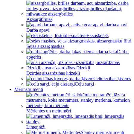
Aizsargbrilles
Darba apavi
Eksoskelets
Sejas aizsargmaskas
Darba
apģērbs
Dzirdes aizsardzības līdzekļi
Celtniecības ķiveres
Ceļu sargi
Mērinstrumenti
Mērlentes un metramēri
Līmeņrāži
Stanley mērinstrumenti