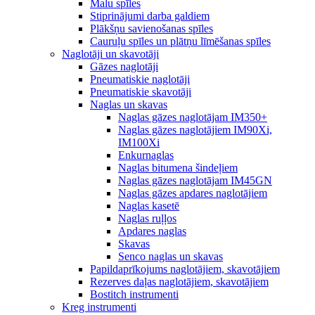
Malu spīles
Stiprinājumi darba galdiem
Plākšņu savienošanas spīles
Cauruļu spīles un plātņu līmēšanas spīles
Naglotāji un skavotāji
Gāzes naglotāji
Pneumatiskie naglotāji
Pneumatiskie skavotāji
Naglas un skavas
Naglas gāzes naglotājam IM350+
Naglas gāzes naglotājiem IM90Xi,
IM100Xi
Enkurnaglas
Naglas bitumena šindeļiem
Naglas gāzes naglotājam IM45GN
Naglas gāzes apdares naglotājiem
Naglas kasetē
Naglas ruļļos
Apdares naglas
Skavas
Senco naglas un skavas
Papildaprīkojums naglotājiem, skavotājiem
Rezerves daļas naglotājiem, skavotājiem
Bostitch instrumenti
Kreg instrumenti