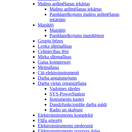
Maliņu aplīmēšanas iekārtas
Maliņu aplīmēšanas iekārtas
Papildaprīkojums maliņu aplīmēšanas
iekārtām
Maisītāji
Maisītāji
Papildaprīkojums maisītājiem
Gropju frēzes
Leņķa slīpmašīnas
Celtniecības fēni
Mirka slīpmašīnas
Gaisa kompresori
Metināšana
Citi elektroinstrumenti
Darba apgaismojums
Darba vietas organizēšana
Vadotnes sliedes
SYS-PowerStation
Instrumentu kastes
Daudzfunkcionālie darba galdi
Radio un skaļruņi
Elektroinstrumentu komplekti
Flīžu griezēji
Elektroinstrumentu piederumi
Elektroinstrumentu rezerves daļas