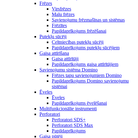
Frēzes
Virsfrēzes
Malu frēzes
Savienojumu frēzmašīnas un sistēmas
Frēzītes
Papildaprīkojums frēzēšanai
Putekļu sūcēji
Celtniecības putekļu sūcēji
Papildaprīkojums putekļu sūcējiem
Gaisa attīrīšana
Gaisa attīrītāji
Papildaprīkojums gaisa attīrītājiem
Savienojumu sistēma Domino
Frēzes tapu savienojumiem Domino
Papildaprīkojums Domino savienojumu
sistēmai
Ēveles
Ēveles
Papildaprīkojums ēvelēšanai
Multifunkcionālie instrumenti
Perforatori
Perforatori SDS+
Perforatori SDS Max
Papildaprīkojums
Gaisa pūtēji