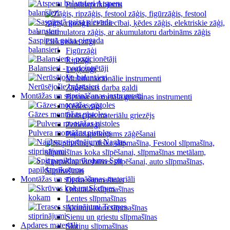
Atsperu
Papildaprīkojums
balansieri
Saspiestā gaisa pievada
Elektriskie zāģi
balansieri
Figūrzāģi
Ripzāģi
Balansieri - pozicionētāji
Leņķzāģi
Multifunkcionālie instrumenti
Nerūsējošie balansieri
Zāģēšanas darba galdi
Montāžas un stiprināšanas instrumenti
Betona un metāla griešanas instrumenti
Ķēdes zāģi
Gāzes montāžas pistoles
Izolācijas materiālu griezējs
Zobenzāģi
Pulvera montāžas pistoles
Papildaprīkojums zāģēšanai
Naglas,
stiprinājumi
Spit
papildaprīkojums
Slīpmašīnas
Montāžas un stiprināšanas materiāli
Diska slīpmašīnas
Skrūves
Orbitālās slīpmašīnas
kokam
Lentes slīpmašīnas
Terases
Akumulatora slīpmašīnas
stiprinājumi
Sienu un griestu slīpmašīnas
Apdares materiāli
Slotiņu slīpmašīnas