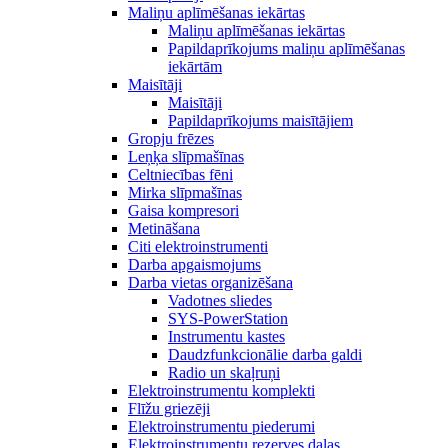
Maliņu aplīmēšanas iekārtas
Maliņu aplīmēšanas iekārtas
Papildaprīkojums maliņu aplīmēšanas
iekārtām
Maisītāji
Maisītāji
Papildaprīkojums maisītājiem
Gropju frēzes
Leņķa slīpmašīnas
Celtniecības fēni
Mirka slīpmašīnas
Gaisa kompresori
Metināšana
Citi elektroinstrumenti
Darba apgaismojums
Darba vietas organizēšana
Vadotnes sliedes
SYS-PowerStation
Instrumentu kastes
Daudzfunkcionālie darba galdi
Radio un skaļruņi
Elektroinstrumentu komplekti
Flīžu griezēji
Elektroinstrumentu piederumi
Elektroinstrumentu rezerves daļas