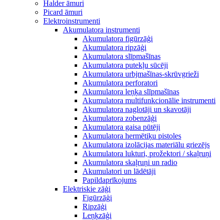
Halder āmuri
Picard āmuri
Elektroinstrumenti
Akumulatora instrumenti
Akumulatora figūrzāģi
Akumulatora ripzāģi
Akumulatora slīpmašīnas
Akumulatora putekļu sūcēji
Akumulatora urbjmašīnas-skrūvgrieži
Akumulatora perforatori
Akumulatora leņķa slīpmašīnas
Akumulatora multifunkcionālie instrumenti
Akumulatora naglotāji un skavotāji
Akumulatora zobenzāģi
Akumulatora gaisa pūtēji
Akumulatora hermētiķu pistoles
Akumulatora izolācijas materiālu griezējs
Akumulatora lukturi, prožektori / skaļruņi
Akumulatora skaļruņi un radio
Akumulatori un lādētāji
Papildaprīkojums
Elektriskie zāģi
Figūrzāģi
Ripzāģi
Leņķzāģi