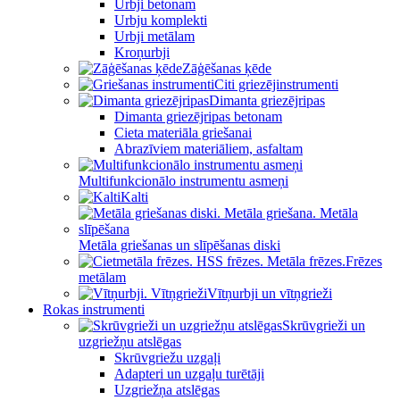
Urbji betonam
Urbju komplekti
Urbji metālam
Kroņurbji
Zāģēšanas ķēde
Citi griezējinstrumenti
Dimanta griezējripas
Dimanta griezējripas betonam
Cieta materiāla griešanai
Abrazīviem materiāliem, asfaltam
Multifunkcionālo instrumentu asmeņi
Kalti
Metāla griešanas un slīpēšanas diski
Frēzes
metālam
Vītņurbji un vītņgrieži
Rokas instrumenti
Skrūvgrieži un
uzgriežņu atslēgas
Skrūvgriežu uzgaļi
Adapteri un uzgaļu turētāji
Uzgriežņa atslēgas