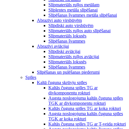
Slīpmateriāls ruļļos metālam
Slīplentes metāla slīpēšanai
Slīpēšanas švammes metāla slīpēšanai
Abrazīvi auto virsbūvēm
Slīpdiski auto virsbūvēm
Slīpmateriāls ruļļos auto slīpēšanai
Slīpmateriāls loksnēs
Slīpēšanas švammes
Abrazīvi aviācijai
Slīpdiski aviācijai
Slīpmateriāls ruļļos aviācijai
Slīpmateriāls loksnēs
Slīpēšanas švammes
Slīpēšanas un pulēšanas piederumi
Spīles
Kaltā čuguna skrūvju spīles
Kaltās čuguna spīles TG ar
divkomponentu rokturi
Augsta noslogojuma kaltās čuguna spīles
TGK ar divkomponentu rokturi
Kaltās čuguna spīles TG ar koka rokturi
Augsta noslogojuma kaltās čuguna spīles
TGK ar koka rokturi
Kaltās čuguna spīles TG ar T-veida rokturi