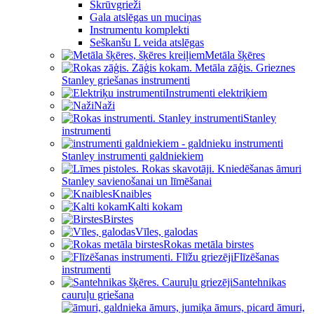
Skrūvgrieži
Gala atslēgas un muciņas
Instrumentu komplekti
Seškanšu L veida atslēgas
Metāla šķēres
Stanley griešanas instrumenti
Instrumenti elektriķiem
Naži
Stanley
instrumenti
Stanley instrumenti galdniekiem
Stanley savienošanai un līmēšanai
Knaibles
Kalti kokam
Birstes
Vīles, galodas
Rokas metāla birstes
Flīzēšanas
instrumenti
Santehnikas
cauruļu griešana