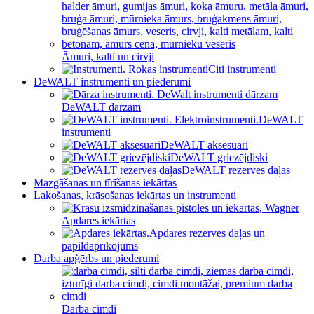
Āmuri, kalti un cirvji
Citi instrumenti
DeWALT instrumenti un piederumi
DeWALT dārzam
DeWALT
instrumenti
DeWALT aksesuāri
DeWALT griezējdiski
DeWALT rezerves daļas
Mazgāšanas un tīrīšanas iekārtas
Lakošanas, krāsošanas iekārtas un instrumenti
Apdares iekārtas
Apdares rezerves daļas un
papildaprīkojums
Darba apģērbs un piederumi
Darba cimdi