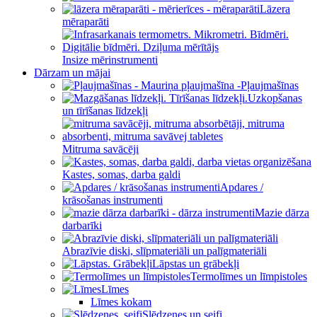
Lāzera
mēraparāti
Insize mērinstrumenti
Dārzam un mājai
Pļaujmašīnas
Uzkopšanas
un tīrīšanas līdzekļi
Mitruma savācēji
Kastes, somas, darba galdi
Apdares /
krāsošanas instrumenti
Mazie dārza
darbarīki
Abrazīvie diski, slīpmateriāli un palīgmateriāli
Lāpstas un grābekļi
Termolīmes un līmpistoles
Līmes
Līmes kokam
Slēdzenes un seifi