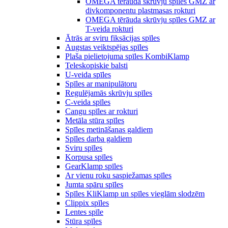
OMEGA tērauda skrūvju spīles GMZ ar
divkomponentu plastmasas rokturi
OMEGA tērāuda skrūvju spīles GMZ ar
T-veida rokturi
Ātrās ar sviru fiksācijas spīles
Augstas veiktspējas spīles
Plaša pielietojuma spīles KombiKlamp
Teleskopiskie balsti
U-veida spīles
Spīles ar manipulātoru
Regulējamās skrūvju spīles
C-veida spīles
Cangu spīles ar rokturi
Metāla stūra spīles
Spīles metināšanas galdiem
Spīles darba galdiem
Sviru spīles
Korpusa spīles
GearKlamp spīles
Ar vienu roku saspiežamas spīles
Jumta spāru spīles
Spīles KliKlamp un spīles vieglām slodzēm
Clippix spīles
Lentes spīle
Stūra spīles