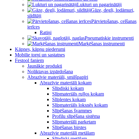
Lukturi un pagarinātāji
Gāze, degļi, lodāmuri,
sildītāji
Pārvietošanas, celšanas
ierīces
Ratiņi
Pneumatiskie instrumenti
Marķēšanas instrumenti
Kāpnes, kāpņu piederumi
Mobilie torņi un sastatnes
Festool faniem
Jaunākie produkti
Noliktavas izpārdošana
Abrazīvie materiāli, smilšpapīri
Abrazīvie materiāli kokam
Slīpdiski kokam
Slīpmateriāls ruļļos kokam
Slīplentes kokam
Slīpmateriāls loksnēs kokam
Slīpēšanas švammes
Profilu slīpēšana sistēma
Slīpmateriāli parketam
Slīpēšanas birstes
Abrazīvie materiāli metālam
Slīpdiski metālam