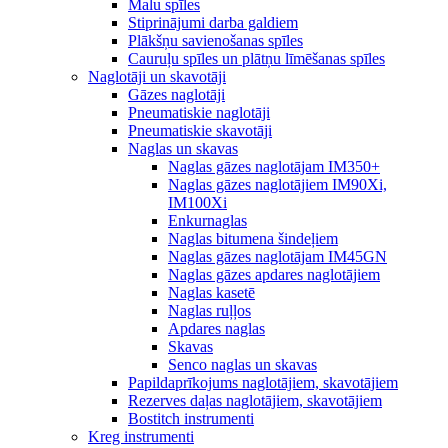
Malu spīles
Stiprinājumi darba galdiem
Plākšņu savienošanas spīles
Cauruļu spīles un plātņu līmēšanas spīles
Naglotāji un skavotāji
Gāzes naglotāji
Pneumatiskie naglotāji
Pneumatiskie skavotāji
Naglas un skavas
Naglas gāzes naglotājam IM350+
Naglas gāzes naglotājiem IM90Xi,
IM100Xi
Enkurnaglas
Naglas bitumena šindeļiem
Naglas gāzes naglotājam IM45GN
Naglas gāzes apdares naglotājiem
Naglas kasetē
Naglas ruļļos
Apdares naglas
Skavas
Senco naglas un skavas
Papildaprīkojums naglotājiem, skavotājiem
Rezerves daļas naglotājiem, skavotājiem
Bostitch instrumenti
Kreg instrumenti