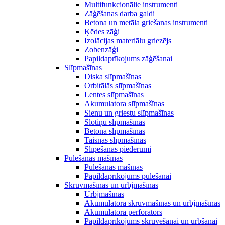
Multifunkcionālie instrumenti
Zāģēšanas darba galdi
Betona un metāla griešanas instrumenti
Ķēdes zāģi
Izolācijas materiālu griezējs
Zobenzāģi
Papildaprīkojums zāģēšanai
Slīpmašīnas
Diska slīpmašīnas
Orbitālās slīpmašīnas
Lentes slīpmašīnas
Akumulatora slīpmašīnas
Sienu un griestu slīpmašīnas
Slotiņu slīpmašīnas
Betona slīpmašīnas
Taisnās slīpmašīnas
Slīpēšanas piederumi
Pulēšanas mašīnas
Pulēšanas mašīnas
Papildaprīkojums pulēšanai
Skrūvmašīnas un urbjmašīnas
Urbjmašīnas
Akumulatora skrūvmašīnas un urbjmašīnas
Akumulatora perforātors
Papildaprīkojums skrūvēšanai un urbšanai