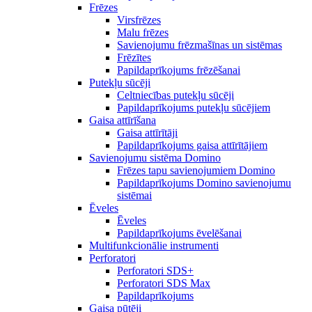
Frēzes
Virsfrēzes
Malu frēzes
Savienojumu frēzmašīnas un sistēmas
Frēzītes
Papildaprīkojums frēzēšanai
Putekļu sūcēji
Celtniecības putekļu sūcēji
Papildaprīkojums putekļu sūcējiem
Gaisa attīrīšana
Gaisa attīrītāji
Papildaprīkojums gaisa attīrītājiem
Savienojumu sistēma Domino
Frēzes tapu savienojumiem Domino
Papildaprīkojums Domino savienojumu
sistēmai
Ēveles
Ēveles
Papildaprīkojums ēvelēšanai
Multifunkcionālie instrumenti
Perforatori
Perforatori SDS+
Perforatori SDS Max
Papildaprīkojums
Gaisa pūtēji