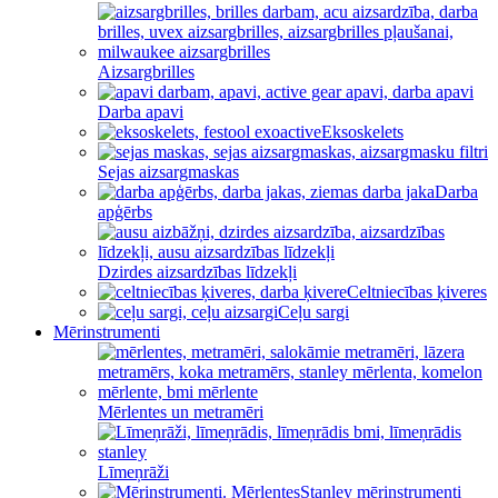
Aizsargbrilles
Darba apavi
Eksoskelets
Sejas aizsargmaskas
Darba
apģērbs
Dzirdes aizsardzības līdzekļi
Celtniecības ķiveres
Ceļu sargi
Mērinstrumenti
Mērlentes un metramēri
Līmeņrāži
Stanley mērinstrumenti