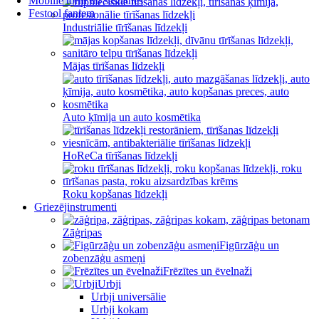
Mobilie torņi un sastatnes
Festool faniem
Industriālie tīrīšanas līdzekļi
Mājas tīrīšanas līdzekļi
Auto ķīmija un auto kosmētika
HoReCa tīrīšanas līdzekļi
Roku kopšanas līdzekļi
Griezējinstrumenti
Zāģripas
Figūrzāģu un
zobenzāģu asmeņi
Frēzītes un ēvelnaži
Urbji
Urbji universālie
Urbji kokam