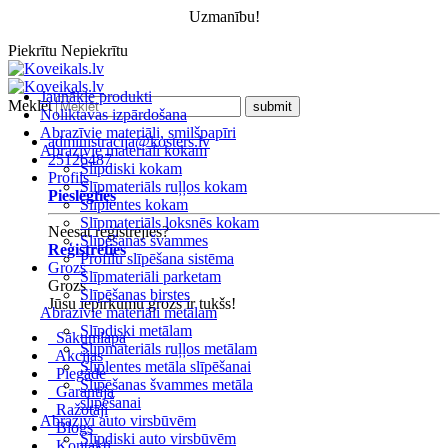
Uzmanību!
Piekrītu
Nepiekrītu
Jaunākie produkti
Meklēt
Noliktavas izpārdošana
Abrazīvie materiāli, smilšpapīri
administracija@kosters.lv
Abrazīvie materiāli kokam
25126487
Slīpdiski kokam
Profils
Slīpmateriāls ruļļos kokam
Pieslēgties
Slīplentes kokam
Slīpmateriāls loksnēs kokam
Neesat reģistrējies?
Slīpēšanas švammes
Reģistrēties
Profilu slīpēšana sistēma
Grozs
Slīpmateriāli parketam
Grozs
Slīpēšanas birstes
Jūsu iepirkumu grozs ir tukšs!
Abrazīvie materiāli metālam
Slīpdiski metālam
Sākumlapa
Slīpmateriāls ruļļos metālam
Akcijas
Slīplentes metāla slīpēšanai
Piegāde
Slīpēšanas švammes metāla
Garantija
slīpēšanai
Ražotāji
Abrazīvi auto virsbūvēm
Blogs
Slīpdiski auto virsbūvēm
Kontakti