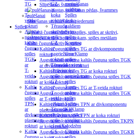
TG
GZ
metināšanas
Slīpēšanas švammes
ar
ar
galdiem
T-
koka
Spīles
veida
rokturi
darba
Slīpēšanas un pulēšanas piederumi
rokturi
Tērauda
galdiem
Spīles
Augsta
skrūvju
Sviru
noslogojuma
spīles
spīles
kaltās
GZ
Korpusa
Kaltā čuguna skrūvju spīles
čuguna
ar
spīles
Kaltās čuguna spīles TG ar divkomponentu
spīles
pagriežamu
GearKlamp
rokturi
TGK
rokturi
spīles
Augsta noslogojuma kaltās čuguna spīles TGK
ar
Tērauda
Ar vienu
ar divkomponentu rokturi
T-
skrūvju
roku
Kaltās čuguna spīles TG ar koka rokturi
veida
spīle
saspiežamas
Augsta noslogojuma kaltās čuguna spīles TGK
rokturi
GZ
spīles
ar koka rokturi
Kaltās
ar
Jumta
Kaltās čuguna spīles TG ar T-veida rokturi
čuguna
T-
spāru
Augsta noslogojuma kaltās čuguna spīles TGK
spīles
veida
spīles
ar T-veida rokturi
TPN
rokturi
Spīles
Kaltās čuguna spīles TPN ar divkomponentu
ar
Tērauda
KliKlamp
plastmasa rokturi
divkomponentu
skrūvju
un spīles
Kaltās čuguna spīles TPN ar koka rokturi
plastmasa
spīle
vieglām
Augsta noslogojuma kaltās čuguna spīles TKPN
rokturi
classiX
slodzēm
ar koka rokturi
Kaltās
GS
Clippix
Augsta noslogojuma kaltās čuguna spīles TGKR
čuguna
ar
spīles
ar koka rokturi