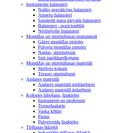
Instrumentu balansieri
Nulles gravitācijas balansieri
Atsperu balansieri
Saspiestā gaisa pievada balansieri
Balansieri - pozicionētāji
Nerūsējošie balansieri
Montāžas un stiprināšanas instrumenti
Gāzes montāžas pistoles
Pulvera montāžas pistoles
Naglas, stiprinājumi
Spit papildaprīkojums
Montāžas un stiprināšanas materiāli
Skrūves kokam
Terases stiprinājumi
Apdares materiāli
Apdares materiāli iekšdarbiem
Apdares materiāli ārdarbiem
Koksnes labošana, špakteles
Instrumenti un piederumi
Termošpaktele
Vaska krītiņi
Pastas
Pulverveida špakteles
Tīrīšanas līdzekļi
Industriālie tīrīšanas līdzekļi