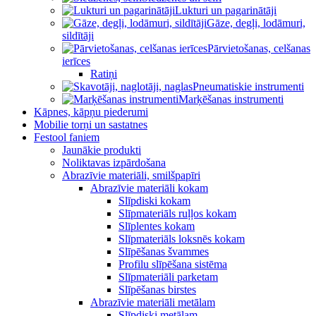
Lukturi un pagarinātāji
Gāze, degļi, lodāmuri,
sildītāji
Pārvietošanas, celšanas
ierīces
Ratiņi
Pneumatiskie instrumenti
Marķēšanas instrumenti
Kāpnes, kāpņu piederumi
Mobilie torņi un sastatnes
Festool faniem
Jaunākie produkti
Noliktavas izpārdošana
Abrazīvie materiāli, smilšpapīri
Abrazīvie materiāli kokam
Slīpdiski kokam
Slīpmateriāls ruļļos kokam
Slīplentes kokam
Slīpmateriāls loksnēs kokam
Slīpēšanas švammes
Profilu slīpēšana sistēma
Slīpmateriāli parketam
Slīpēšanas birstes
Abrazīvie materiāli metālam
Slīpdiski metālam