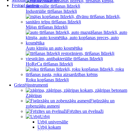
Mobilie torņi un sastatnes
Festool faniem
Industriālie tīrīšanas līdzekļi
Mājas tīrīšanas līdzekļi
Auto ķīmija un auto kosmētika
HoReCa tīrīšanas līdzekļi
Roku kopšanas līdzekļi
Griezējinstrumenti
Zāģripas
Figūrzāģu un
zobenzāģu asmeņi
Frēzītes un ēvelnaži
Urbji
Urbji universālie
Urbji kokam