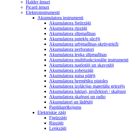
Halder āmuri
Picard āmuri
Elektroinstrumenti
Akumulatora instrumenti
Akumulatora figūrzāģi
Akumulatora ripzāģi
Akumulatora slīpmašīnas
Akumulatora putekļu sūcēji
Akumulatora urbjmašīnas-skrūvgrieži
Akumulatora perforatori
Akumulatora leņķa slīpmašīnas
Akumulatora multifunkcionālie instrumenti
Akumulatora naglotāji un skavotāji
Akumulatora zobenzāģi
Akumulatora gaisa pūtēji
Akumulatora hermētiķu pistoles
Akumulatora izolācijas materiālu griezējs
Akumulatora lukturi, prožektori / skaļruņi
Akumulatora skaļruņi un radio
Akumulatori un lādētāji
Papildaprīkojums
Elektriskie zāģi
Figūrzāģi
Ripzāģi
Leņķzāģi