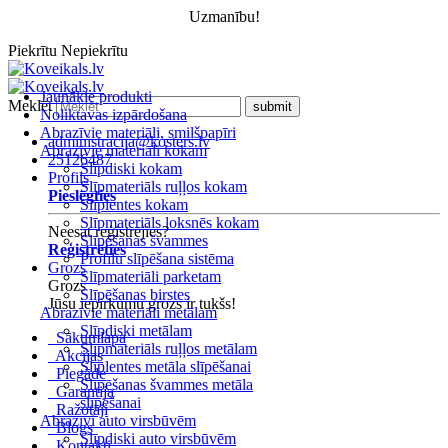
Uzmanību!
Piekrītu
Nepiekrītu
Jaunākie produkti
Meklēt
Noliktavas izpārdošana
Abrazīvie materiāli, smilšpapīri
administracija@kosters.lv
Abrazīvie materiāli kokam
25126487
Slīpdiski kokam
Profils
Slīpmateriāls ruļļos kokam
Pieslēgties
Slīplentes kokam
Slīpmateriāls loksnēs kokam
Neesat reģistrējies?
Slīpēšanas švammes
Reģistrēties
Profilu slīpēšana sistēma
Grozs
Slīpmateriāli parketam
Grozs
Slīpēšanas birstes
Jūsu iepirkumu grozs ir tukšs!
Abrazīvie materiāli metālam
Slīpdiski metālam
Sākumlapa
Slīpmateriāls ruļļos metālam
Akcijas
Slīplentes metāla slīpēšanai
Piegāde
Slīpēšanas švammes metāla
Garantija
slīpēšanai
Ražotāji
Abrazīvi auto virsbūvēm
Blogs
Slīpdiski auto virsbūvēm
Kontakti