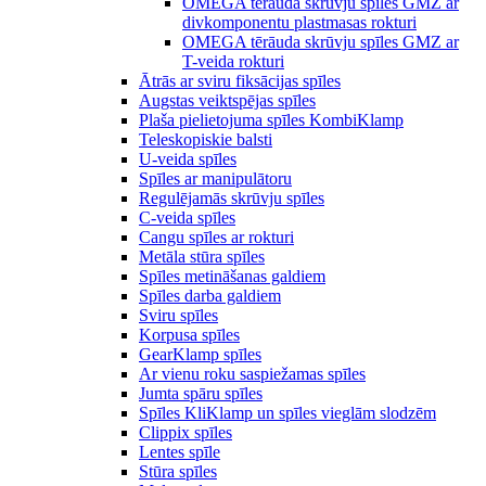
OMEGA tērauda skrūvju spīles GMZ ar
divkomponentu plastmasas rokturi
OMEGA tērāuda skrūvju spīles GMZ ar
T-veida rokturi
Ātrās ar sviru fiksācijas spīles
Augstas veiktspējas spīles
Plaša pielietojuma spīles KombiKlamp
Teleskopiskie balsti
U-veida spīles
Spīles ar manipulātoru
Regulējamās skrūvju spīles
C-veida spīles
Cangu spīles ar rokturi
Metāla stūra spīles
Spīles metināšanas galdiem
Spīles darba galdiem
Sviru spīles
Korpusa spīles
GearKlamp spīles
Ar vienu roku saspiežamas spīles
Jumta spāru spīles
Spīles KliKlamp un spīles vieglām slodzēm
Clippix spīles
Lentes spīle
Stūra spīles