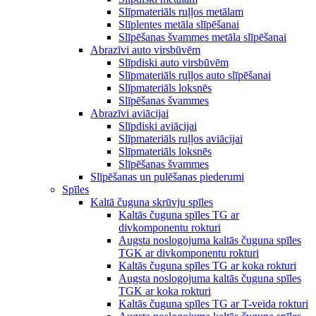
Slīpmateriāls ruļļos metālam
Slīplentes metāla slīpēšanai
Slīpēšanas švammes metāla slīpēšanai
Abrazīvi auto virsbūvēm
Slīpdiski auto virsbūvēm
Slīpmateriāls ruļļos auto slīpēšanai
Slīpmateriāls loksnēs
Slīpēšanas švammes
Abrazīvi aviācijai
Slīpdiski aviācijai
Slīpmateriāls ruļļos aviācijai
Slīpmateriāls loksnēs
Slīpēšanas švammes
Slīpēšanas un pulēšanas piederumi
Spīles
Kaltā čuguna skrūvju spīles
Kaltās čuguna spīles TG ar
divkomponentu rokturi
Augsta noslogojuma kaltās čuguna spīles
TGK ar divkomponentu rokturi
Kaltās čuguna spīles TG ar koka rokturi
Augsta noslogojuma kaltās čuguna spīles
TGK ar koka rokturi
Kaltās čuguna spīles TG ar T-veida rokturi