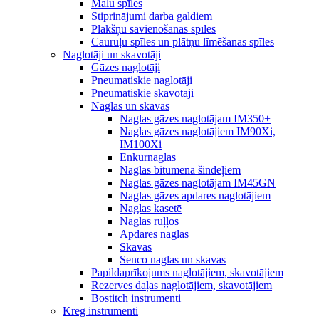
Malu spīles
Stiprinājumi darba galdiem
Plākšņu savienošanas spīles
Cauruļu spīles un plātņu līmēšanas spīles
Naglotāji un skavotāji
Gāzes naglotāji
Pneumatiskie naglotāji
Pneumatiskie skavotāji
Naglas un skavas
Naglas gāzes naglotājam IM350+
Naglas gāzes naglotājiem IM90Xi,
IM100Xi
Enkurnaglas
Naglas bitumena šindeļiem
Naglas gāzes naglotājam IM45GN
Naglas gāzes apdares naglotājiem
Naglas kasetē
Naglas ruļļos
Apdares naglas
Skavas
Senco naglas un skavas
Papildaprīkojums naglotājiem, skavotājiem
Rezerves daļas naglotājiem, skavotājiem
Bostitch instrumenti
Kreg instrumenti