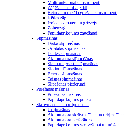
Multifunkcionālie instrumenti
Zāģēšanas darba galdi
Betona un metāla griešanas instrumenti
Ķēdes zāģi
Izolācijas materiālu griezējs
Zobenzāģi
Papildaprīkojums zāģēšanai
Slīpmašīnas
Diska slīpmašīnas
Orbitālās slīpmašīnas
Lentes slīpmašīnas
Akumulatora slīpmašīnas
Sienu un griestu slīpmašīnas
Slotiņu slīpmašīnas
Betona slīpmašīnas
Taisnās slīpmašīnas
Slīpēšanas piederumi
Pulēšanas mašīnas
Pulēšanas mašīnas
Papildaprīkojums pulēšanai
Skrūvmašīnas un urbjmašīnas
Urbjmašīnas
Akumulatora skrūvmašīnas un urbjmašīnas
Akumulatora perforātors
Papildaprīkojums skrūvēšanai un urbšanai