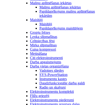
Maliņu aplīmēšanas iekārtas
Maliņu aplīmēšanas iekārtas
Papildaprīkojums maliņu aplīmēšanas
iekārtām
Maisītāji
Maisītāji
Papildaprīkojums maisītājiem
Gropju frēzes
Leņķa slīpmašīnas
Celtniecības fēni
Mirka slīpmašīnas
Gaisa kompresori
Metināšana
Citi elektroinstrumenti
Darba apgaismojums
Darba vietas organizēšana
Vadotnes sliedes
SYS-PowerStation
Instrumentu kastes
Daudzfunkcionālie darba galdi
Radio un skaļruņi
Elektroinstrumentu komplekti
Flīžu griezēji
Elektroinstrumentu piederumi
Elektroinstrumentu rezerves daļas