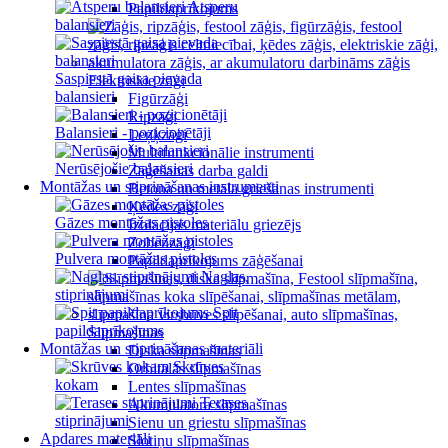
Atsperu
Papildaprīkojums
balansieri
Saspiestā gaisa pievada
Elektriskie zāģi
balansieri
Figūrzāģi
Ripzāģi
Balansieri - pozicionētāji
Leņķzāģi
Multifunkcionālie instrumenti
Nerūsējošie balansieri
Zāģēšanas darba galdi
Montāžas un stiprināšanas instrumenti
Betona un metāla griešanas instrumenti
Ķēdes zāģi
Gāzes montāžas pistoles
Izolācijas materiālu griezējs
Zobenzāģi
Pulvera montāžas pistoles
Papildaprīkojums zāģēšanai
Naglas,
stiprinājumi
Spit
papildaprīkojums
Slīpmašīnas
Montāžas un stiprināšanas materiāli
Diska slīpmašīnas
Skrūves
Orbitālās slīpmašīnas
kokam
Lentes slīpmašīnas
Terases
Akumulatora slīpmašīnas
stiprinājumi
Sienu un griestu slīpmašīnas
Apdares materiāli
Slotiņu slīpmašīnas