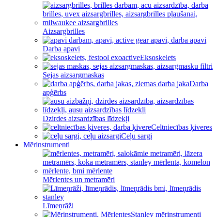
Aizsargbrilles
Darba apavi
Eksoskelets
Sejas aizsargmaskas
Darba
apģērbs
Dzirdes aizsardzības līdzekļi
Celtniecības ķiveres
Ceļu sargi
Mērinstrumenti
Mērlentes un metramēri
Līmeņrāži
Stanley mērinstrumenti