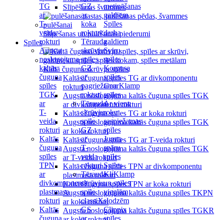
TG
GZ
metināšanas
Slīpēšanas švammes
ar
ar
galdiem
T-
koka
Spīles
veida
rokturi
darba
Slīpēšanas un pulēšanas piederumi
rokturi
Tērauda
galdiem
Spīles
Augsta
skrūvju
Sviru
noslogojuma
spīles
spīles
kaltās
GZ
Korpusa
Kaltā čuguna skrūvju spīles
čuguna
ar
spīles
Kaltās čuguna spīles TG ar divkomponentu
spīles
pagriežamu
GearKlamp
rokturi
TGK
rokturi
spīles
Augsta noslogojuma kaltās čuguna spīles TGK
ar
Tērauda
Ar vienu
ar divkomponentu rokturi
T-
skrūvju
roku
Kaltās čuguna spīles TG ar koka rokturi
veida
spīle
saspiežamas
Augsta noslogojuma kaltās čuguna spīles TGK
rokturi
GZ
spīles
ar koka rokturi
Kaltās
ar
Jumta
Kaltās čuguna spīles TG ar T-veida rokturi
čuguna
T-
spāru
Augsta noslogojuma kaltās čuguna spīles TGK
spīles
veida
spīles
ar T-veida rokturi
TPN
rokturi
Spīles
Kaltās čuguna spīles TPN ar divkomponentu
ar
Tērauda
KliKlamp
plastmasa rokturi
divkomponentu
skrūvju
un spīles
Kaltās čuguna spīles TPN ar koka rokturi
plastmasa
spīle
vieglām
Augsta noslogojuma kaltās čuguna spīles TKPN
rokturi
classiX
slodzēm
ar koka rokturi
Kaltās
GS
Clippix
Augsta noslogojuma kaltās čuguna spīles TGKR
čuguna
ar
spīles
ar koka rokturi