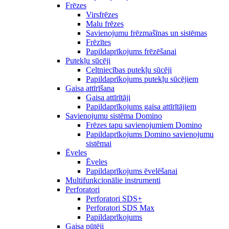
Frēzes
Virsfrēzes
Malu frēzes
Savienojumu frēzmašīnas un sistēmas
Frēzītes
Papildaprīkojums frēzēšanai
Putekļu sūcēji
Celtniecības putekļu sūcēji
Papildaprīkojums putekļu sūcējiem
Gaisa attīrīšana
Gaisa attīrītāji
Papildaprīkojums gaisa attīrītājiem
Savienojumu sistēma Domino
Frēzes tapu savienojumiem Domino
Papildaprīkojums Domino savienojumu
sistēmai
Ēveles
Ēveles
Papildaprīkojums ēvelēšanai
Multifunkcionālie instrumenti
Perforatori
Perforatori SDS+
Perforatori SDS Max
Papildaprīkojums
Gaisa pūtēji