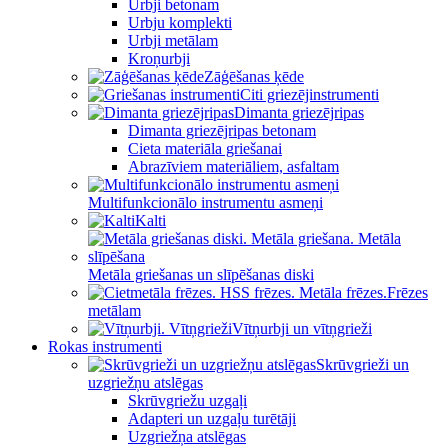
Urbji betonam
Urbju komplekti
Urbji metālam
Kroņurbji
Zāģēšanas ķēde
Citi griezējinstrumenti
Dimanta griezējripas
Dimanta griezējripas betonam
Cieta materiāla griešanai
Abrazīviem materiāliem, asfaltam
Multifunkcionālo instrumentu asmeņi
Kalti
Metāla griešanas un slīpēšanas diski
Frēzes
metālam
Vītņurbji un vītņgrieži
Rokas instrumenti
Skrūvgrieži un
uzgriežņu atslēgas
Skrūvgriežu uzgaļi
Adapteri un uzgaļu turētāji
Uzgriežņa atslēgas