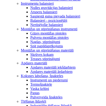
Instrumentu balansieri
Nulles gravitācijas balansieri
Atsperu balansieri
Saspiestā gaisa pievada balansieri
Balansieri - pozicionētāji
Nerūsējošie balansieri
Montāžas un stiprināšanas instrumenti
Gāzes montāžas pistoles
Pulvera montāžas pistoles
Naglas, stiprinājumi
Spit papildaprīkojums
Montāžas un stiprināšanas materiāli
Skrūves kokam
Terases stiprinājumi
Apdares materiāli
Apdares materiāli iekšdarbiem
Apdares materiāli ārdarbiem
Koksnes labošana, špakteles
Instrumenti un piederumi
Termošpaktele
Vaska krītiņi
Pastas
Pulverveida špakteles
Tīrīšanas līdzekļi
Industriālie tīrīšanas līdzekļi