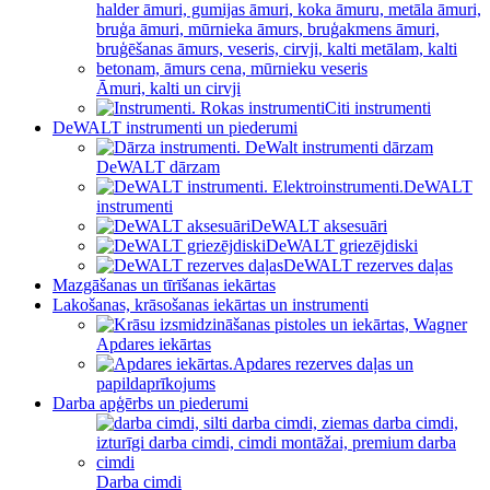
Āmuri, kalti un cirvji
Citi instrumenti
DeWALT instrumenti un piederumi
DeWALT dārzam
DeWALT
instrumenti
DeWALT aksesuāri
DeWALT griezējdiski
DeWALT rezerves daļas
Mazgāšanas un tīrīšanas iekārtas
Lakošanas, krāsošanas iekārtas un instrumenti
Apdares iekārtas
Apdares rezerves daļas un
papildaprīkojums
Darba apģērbs un piederumi
Darba cimdi