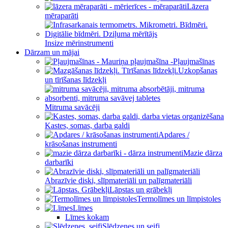
Lāzera
mēraparāti
Insize mērinstrumenti
Dārzam un mājai
Pļaujmašīnas
Uzkopšanas
un tīrīšanas līdzekļi
Mitruma savācēji
Kastes, somas, darba galdi
Apdares /
krāsošanas instrumenti
Mazie dārza
darbarīki
Abrazīvie diski, slīpmateriāli un palīgmateriāli
Lāpstas un grābekļi
Termolīmes un līmpistoles
Līmes
Līmes kokam
Slēdzenes un seifi