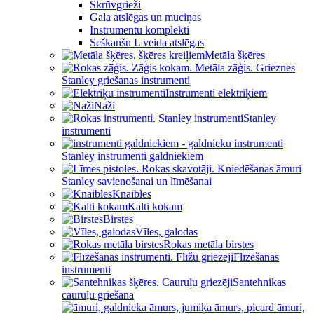
Skrūvgrieži
Gala atslēgas un muciņas
Instrumentu komplekti
Seškanšu L veida atslēgas
Metāla šķēres
Stanley griešanas instrumenti
Instrumenti elektriķiem
Naži
Stanley
instrumenti
Stanley instrumenti galdniekiem
Stanley savienošanai un līmēšanai
Knaibles
Kalti kokam
Birstes
Vīles, galodas
Rokas metāla birstes
Flīzēšanas
instrumenti
Santehnikas
cauruļu griešana