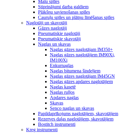
Malu spīles
Stiprinājumi darba galdiem
Plākšņu savienošanas spīles
Cauruļu spīles un plātņu līmēšanas spīles
Naglotāji un skavotāji
Gāzes naglotāji
Pneumatiskie naglotāji
Pneumatiskie skavotāji
Naglas un skavas
Naglas gāzes naglotājam IM350+
Naglas gāzes naglotājiem IM90Xi,
IM100Xi
Enkurnaglas
Naglas bitumena šindeļiem
Naglas gāzes naglotājam IM45GN
Naglas gāzes apdares naglotājiem
Naglas kasetē
Naglas ruļļos
Apdares naglas
Skavas
Senco naglas un skavas
Papildaprīkojums naglotājiem, skavotājiem
Rezerves daļas naglotājiem, skavotājiem
Bostitch instrumenti
Kreg instrumenti