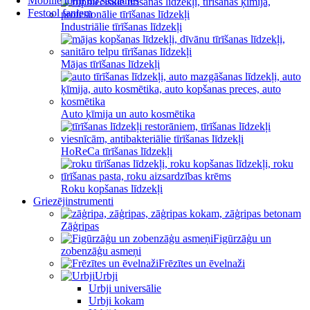
Mobilie torņi un sastatnes
Festool faniem
Industriālie tīrīšanas līdzekļi
Mājas tīrīšanas līdzekļi
Auto ķīmija un auto kosmētika
HoReCa tīrīšanas līdzekļi
Roku kopšanas līdzekļi
Griezējinstrumenti
Zāģripas
Figūrzāģu un
zobenzāģu asmeņi
Frēzītes un ēvelnaži
Urbji
Urbji universālie
Urbji kokam