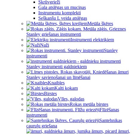
Skrūvgrieži
Gala atslēgas un muciņas
Instrumentu komplekti
Seškanšu L veida atslēgas
Metāla šķēres
Stanley griešanas instrumenti
Instrumenti elektriķiem
Naži
Stanley
instrumenti
Stanley instrumenti galdniekiem
Stanley savienošanai un līmēšanai
Knaibles
Kalti kokam
Birstes
Vīles, galodas
Rokas metāla birstes
Flīzēšanas
instrumenti
Santehnikas
cauruļu griešana