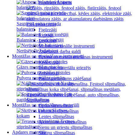
Atsperu
Papildaprīkojums
balansieri
Saspiestā gaisa pievada
Elektriskie zāģi
balansieri
Figūrzāģi
Ripzāģi
Balansieri - pozicionētāji
Leņķzāģi
Multifunkcionālie instrumenti
Nerūsējošie balansieri
Zāģēšanas darba galdi
Montāžas un stiprināšanas instrumenti
Betona un metāla griešanas instrumenti
Ķēdes zāģi
Gāzes montāžas pistoles
Izolācijas materiālu griezējs
Zobenzāģi
Pulvera montāžas pistoles
Papildaprīkojums zāģēšanai
Naglas,
stiprinājumi
Spit
papildaprīkojums
Slīpmašīnas
Montāžas un stiprināšanas materiāli
Diska slīpmašīnas
Skrūves
Orbitālās slīpmašīnas
kokam
Lentes slīpmašīnas
Terases
Akumulatora slīpmašīnas
stiprinājumi
Sienu un griestu slīpmašīnas
Apdares materiāli
Slotiņu slīpmašīnas