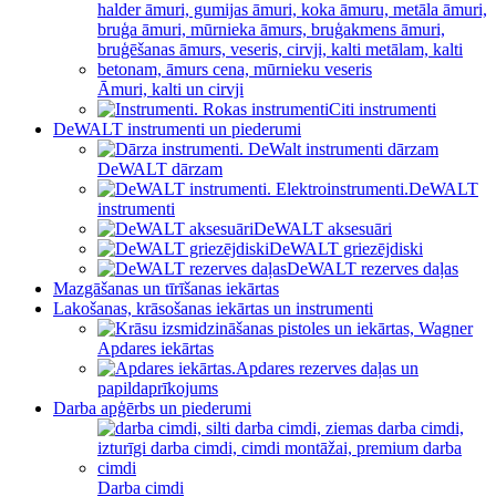
Āmuri, kalti un cirvji
Citi instrumenti
DeWALT instrumenti un piederumi
DeWALT dārzam
DeWALT
instrumenti
DeWALT aksesuāri
DeWALT griezējdiski
DeWALT rezerves daļas
Mazgāšanas un tīrīšanas iekārtas
Lakošanas, krāsošanas iekārtas un instrumenti
Apdares iekārtas
Apdares rezerves daļas un
papildaprīkojums
Darba apģērbs un piederumi
Darba cimdi