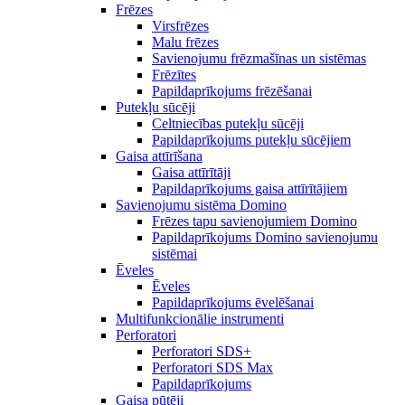
Frēzes
Virsfrēzes
Malu frēzes
Savienojumu frēzmašīnas un sistēmas
Frēzītes
Papildaprīkojums frēzēšanai
Putekļu sūcēji
Celtniecības putekļu sūcēji
Papildaprīkojums putekļu sūcējiem
Gaisa attīrīšana
Gaisa attīrītāji
Papildaprīkojums gaisa attīrītājiem
Savienojumu sistēma Domino
Frēzes tapu savienojumiem Domino
Papildaprīkojums Domino savienojumu
sistēmai
Ēveles
Ēveles
Papildaprīkojums ēvelēšanai
Multifunkcionālie instrumenti
Perforatori
Perforatori SDS+
Perforatori SDS Max
Papildaprīkojums
Gaisa pūtēji