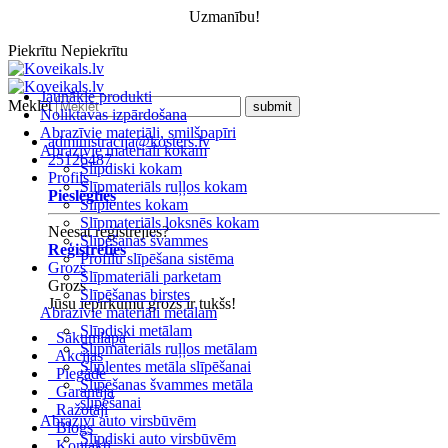
Uzmanību!
Piekrītu
Nepiekrītu
Jaunākie produkti
Meklēt
Noliktavas izpārdošana
Abrazīvie materiāli, smilšpapīri
administracija@kosters.lv
Abrazīvie materiāli kokam
25126487
Slīpdiski kokam
Profils
Slīpmateriāls ruļļos kokam
Pieslēgties
Slīplentes kokam
Slīpmateriāls loksnēs kokam
Neesat reģistrējies?
Slīpēšanas švammes
Reģistrēties
Profilu slīpēšana sistēma
Grozs
Slīpmateriāli parketam
Grozs
Slīpēšanas birstes
Jūsu iepirkumu grozs ir tukšs!
Abrazīvie materiāli metālam
Slīpdiski metālam
Sākumlapa
Slīpmateriāls ruļļos metālam
Akcijas
Slīplentes metāla slīpēšanai
Piegāde
Slīpēšanas švammes metāla
Garantija
slīpēšanai
Ražotāji
Abrazīvi auto virsbūvēm
Blogs
Slīpdiski auto virsbūvēm
Kontakti