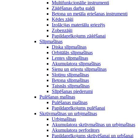
Multifunkcionālie instrumenti
Zāģēšanas darba galdi
Betona un metāla griešanas instrumenti
Ķēdes zāģi
Izolācijas materiālu griezējs
Zobenzāģi
Papildaprīkojums zāģēšanai
Slīpmašīnas
Diska slīpmašīnas
Orbitālās slīpmašīnas
Lentes slīpmašīnas
Akumulatora slīpmašīnas
Sienu un griestu slīpmašīnas
Slotiņu slīpmašīnas
Betona slīpmašīnas
Taisnās slīpmašīnas
Slīpēšanas piederumi
Pulēšanas mašīnas
Pulēšanas mašīnas
Papildaprīkojums pulēšanai
Skrūvmašīnas un urbjmašīnas
Urbjmašīnas
Akumulatora skrūvmašīnas un urbjmašīnas
Akumulatora perforātors
Papildaprīkojums skrūvēšanai un urbšanai