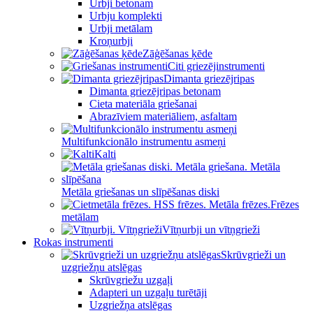
Urbji betonam
Urbju komplekti
Urbji metālam
Kroņurbji
Zāģēšanas ķēde
Citi griezējinstrumenti
Dimanta griezējripas
Dimanta griezējripas betonam
Cieta materiāla griešanai
Abrazīviem materiāliem, asfaltam
Multifunkcionālo instrumentu asmeņi
Kalti
Metāla griešanas un slīpēšanas diski
Frēzes
metālam
Vītņurbji un vītņgrieži
Rokas instrumenti
Skrūvgrieži un
uzgriežņu atslēgas
Skrūvgriežu uzgaļi
Adapteri un uzgaļu turētāji
Uzgriežņa atslēgas