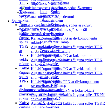
TG
GZ
metināšanas
Slīpēšanas švammes
ar
ar
galdiem
T-
koka
Spīles
veida
rokturi
darba
Slīpēšanas un pulēšanas piederumi
rokturi
Tērauda
galdiem
Spīles
Augsta
skrūvju
Sviru
noslogojuma
spīles
spīles
kaltās
GZ
Korpusa
Kaltā čuguna skrūvju spīles
čuguna
ar
spīles
Kaltās čuguna spīles TG ar divkomponentu
spīles
pagriežamu
GearKlamp
rokturi
TGK
rokturi
spīles
Augsta noslogojuma kaltās čuguna spīles TGK
ar
Tērauda
Ar vienu
ar divkomponentu rokturi
T-
skrūvju
roku
Kaltās čuguna spīles TG ar koka rokturi
veida
spīle
saspiežamas
Augsta noslogojuma kaltās čuguna spīles TGK
rokturi
GZ
spīles
ar koka rokturi
Kaltās
ar
Jumta
Kaltās čuguna spīles TG ar T-veida rokturi
čuguna
T-
spāru
Augsta noslogojuma kaltās čuguna spīles TGK
spīles
veida
spīles
ar T-veida rokturi
TPN
rokturi
Spīles
Kaltās čuguna spīles TPN ar divkomponentu
ar
Tērauda
KliKlamp
plastmasa rokturi
divkomponentu
skrūvju
un spīles
Kaltās čuguna spīles TPN ar koka rokturi
plastmasa
spīle
vieglām
Augsta noslogojuma kaltās čuguna spīles TKPN
rokturi
classiX
slodzēm
ar koka rokturi
Kaltās
GS
Clippix
Augsta noslogojuma kaltās čuguna spīles TGKR
čuguna
ar
spīles
ar koka rokturi