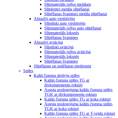
Slīpmateriāls ruļļos metālam
Slīplentes metāla slīpēšanai
Slīpēšanas švammes metāla slīpēšanai
Abrazīvi auto virsbūvēm
Slīpdiski auto virsbūvēm
Slīpmateriāls ruļļos auto slīpēšanai
Slīpmateriāls loksnēs
Slīpēšanas švammes
Abrazīvi aviācijai
Slīpdiski aviācijai
Slīpmateriāls ruļļos aviācijai
Slīpmateriāls loksnēs
Slīpēšanas švammes
Slīpēšanas un pulēšanas piederumi
Spīles
Kaltā čuguna skrūvju spīles
Kaltās čuguna spīles TG ar
divkomponentu rokturi
Augsta noslogojuma kaltās čuguna spīles
TGK ar divkomponentu rokturi
Kaltās čuguna spīles TG ar koka rokturi
Augsta noslogojuma kaltās čuguna spīles
TGK ar koka rokturi
Kaltās čuguna spīles TG ar T-veida rokturi