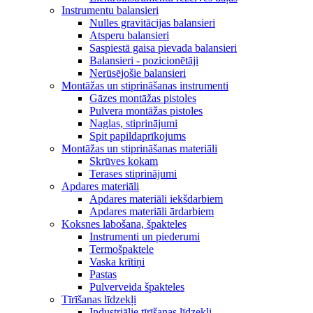
Instrumentu balansieri
Nulles gravitācijas balansieri
Atsperu balansieri
Saspiestā gaisa pievada balansieri
Balansieri - pozicionētāji
Nerūsējošie balansieri
Montāžas un stiprināšanas instrumenti
Gāzes montāžas pistoles
Pulvera montāžas pistoles
Naglas, stiprinājumi
Spit papildaprīkojums
Montāžas un stiprināšanas materiāli
Skrūves kokam
Terases stiprinājumi
Apdares materiāli
Apdares materiāli iekšdarbiem
Apdares materiāli ārdarbiem
Koksnes labošana, špakteles
Instrumenti un piederumi
Termošpaktele
Vaska krītiņi
Pastas
Pulverveida špakteles
Tīrīšanas līdzekļi
Industriālie tīrīšanas līdzekļi