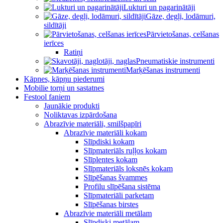
Lukturi un pagarinātāji
Gāze, degļi, lodāmuri,
sildītāji
Pārvietošanas, celšanas
ierīces
Ratiņi
Pneumatiskie instrumenti
Marķēšanas instrumenti
Kāpnes, kāpņu piederumi
Mobilie torņi un sastatnes
Festool faniem
Jaunākie produkti
Noliktavas izpārdošana
Abrazīvie materiāli, smilšpapīri
Abrazīvie materiāli kokam
Slīpdiski kokam
Slīpmateriāls ruļļos kokam
Slīplentes kokam
Slīpmateriāls loksnēs kokam
Slīpēšanas švammes
Profilu slīpēšana sistēma
Slīpmateriāli parketam
Slīpēšanas birstes
Abrazīvie materiāli metālam
Slīpdiski metālam