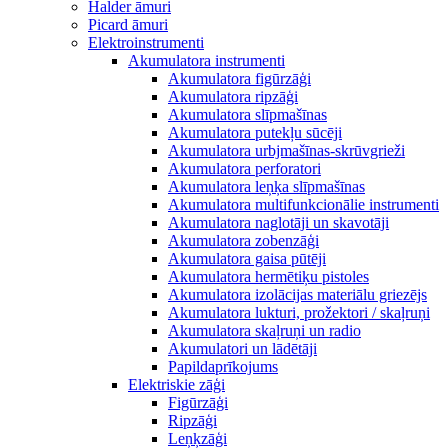
Halder āmuri
Picard āmuri
Elektroinstrumenti
Akumulatora instrumenti
Akumulatora figūrzāģi
Akumulatora ripzāģi
Akumulatora slīpmašīnas
Akumulatora putekļu sūcēji
Akumulatora urbjmašīnas-skrūvgrieži
Akumulatora perforatori
Akumulatora leņķa slīpmašīnas
Akumulatora multifunkcionālie instrumenti
Akumulatora naglotāji un skavotāji
Akumulatora zobenzāģi
Akumulatora gaisa pūtēji
Akumulatora hermētiķu pistoles
Akumulatora izolācijas materiālu griezējs
Akumulatora lukturi, prožektori / skaļruņi
Akumulatora skaļruņi un radio
Akumulatori un lādētāji
Papildaprīkojums
Elektriskie zāģi
Figūrzāģi
Ripzāģi
Leņķzāģi