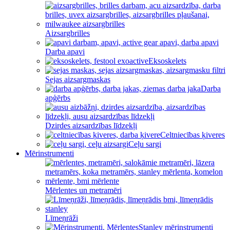
Aizsargbrilles
Darba apavi
Eksoskelets
Sejas aizsargmaskas
Darba
apģērbs
Dzirdes aizsardzības līdzekļi
Celtniecības ķiveres
Ceļu sargi
Mērinstrumenti
Mērlentes un metramēri
Līmeņrāži
Stanley mērinstrumenti