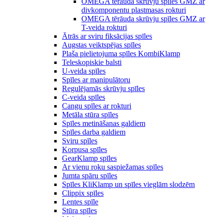
OMEGA tērauda skrūvju spīles GMZ ar
divkomponentu plastmasas rokturi
OMEGA tērāuda skrūvju spīles GMZ ar
T-veida rokturi
Ātrās ar sviru fiksācijas spīles
Augstas veiktspējas spīles
Plaša pielietojuma spīles KombiKlamp
Teleskopiskie balsti
U-veida spīles
Spīles ar manipulātoru
Regulējamās skrūvju spīles
C-veida spīles
Cangu spīles ar rokturi
Metāla stūra spīles
Spīles metināšanas galdiem
Spīles darba galdiem
Sviru spīles
Korpusa spīles
GearKlamp spīles
Ar vienu roku saspiežamas spīles
Jumta spāru spīles
Spīles KliKlamp un spīles vieglām slodzēm
Clippix spīles
Lentes spīle
Stūra spīles