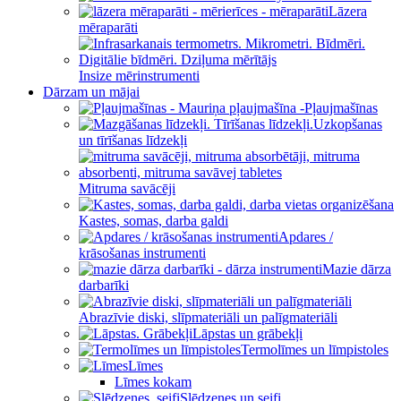
Lāzera
mēraparāti
Insize mērinstrumenti
Dārzam un mājai
Pļaujmašīnas
Uzkopšanas
un tīrīšanas līdzekļi
Mitruma savācēji
Kastes, somas, darba galdi
Apdares /
krāsošanas instrumenti
Mazie dārza
darbarīki
Abrazīvie diski, slīpmateriāli un palīgmateriāli
Lāpstas un grābekļi
Termolīmes un līmpistoles
Līmes
Līmes kokam
Slēdzenes un seifi