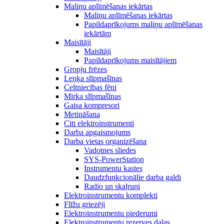
Maliņu aplīmēšanas iekārtas
Maliņu aplīmēšanas iekārtas
Papildaprīkojums maliņu aplīmēšanas
iekārtām
Maisītāji
Maisītāji
Papildaprīkojums maisītājiem
Gropju frēzes
Leņķa slīpmašīnas
Celtniecības fēni
Mirka slīpmašīnas
Gaisa kompresori
Metināšana
Citi elektroinstrumenti
Darba apgaismojums
Darba vietas organizēšana
Vadotnes sliedes
SYS-PowerStation
Instrumentu kastes
Daudzfunkcionālie darba galdi
Radio un skaļruņi
Elektroinstrumentu komplekti
Flīžu griezēji
Elektroinstrumentu piederumi
Elektroinstrumentu rezerves daļas