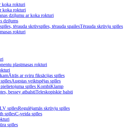
 koka rokturi
 koka rokturi
anas dziļumu ar koka rokturi
as dziļums
Tērauda skrūvju spīles
masas rokturi
ri
entu plastmasas rokturi
kturi
Ātrās ar sviru fiksācijas spīles
Augstas veiktspējas spīles
 pielietojuma spīles KombiKlamp
Teleskopiskie balsti
Regulējamās skrūvju spīles
C-veida spīles
kturi
ūra spīles