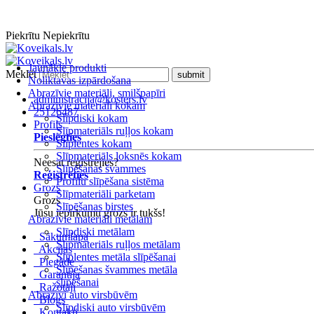
Piekrītu
Nepiekrītu
Jaunākie produkti
Meklēt
Noliktavas izpārdošana
Abrazīvie materiāli, smilšpapīri
administracija@kosters.lv
Abrazīvie materiāli kokam
25126487
Slīpdiski kokam
Profils
Slīpmateriāls ruļļos kokam
Pieslēgties
Slīplentes kokam
Slīpmateriāls loksnēs kokam
Neesat reģistrējies?
Slīpēšanas švammes
Reģistrēties
Profilu slīpēšana sistēma
Grozs
Slīpmateriāli parketam
Grozs
Slīpēšanas birstes
Jūsu iepirkumu grozs ir tukšs!
Abrazīvie materiāli metālam
Slīpdiski metālam
Sākumlapa
Slīpmateriāls ruļļos metālam
Akcijas
Slīplentes metāla slīpēšanai
Piegāde
Slīpēšanas švammes metāla
Garantija
slīpēšanai
Ražotāji
Abrazīvi auto virsbūvēm
Blogs
Slīpdiski auto virsbūvēm
Kontakti