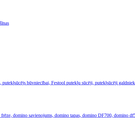
šīnas