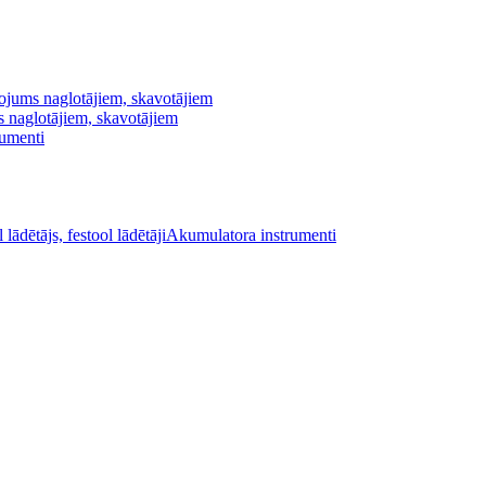
ojums naglotājiem, skavotājiem
s naglotājiem, skavotājiem
rumenti
Akumulatora instrumenti