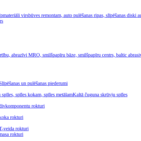
Slīpēšanas un pulēšanas piederumi
Kaltā čuguna skrūvju spīles
divkomponentu rokturi
koka rokturi
-veida rokturi
masa rokturi