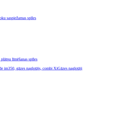
oku saspiežamas spīles
 plātņu līmēšanas spīles
Gāzes naglotāji