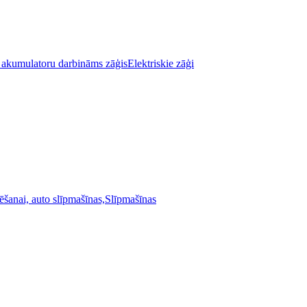
Elektriskie zāģi
Slīpmašīnas