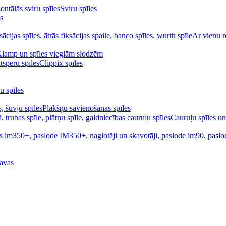
Sviru spīles
s
Ar vienu r
Klamp un spīles vieglām slodzēm
Clippix spīles
u spīles
Plākšņu savienošanas spīles
Cauruļu spīles un
avas