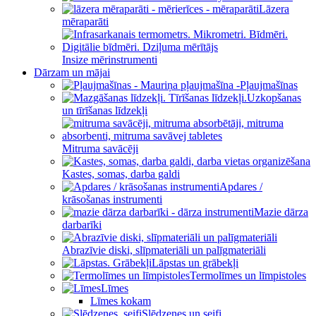
Lāzera
mēraparāti
Insize mērinstrumenti
Dārzam un mājai
Pļaujmašīnas
Uzkopšanas
un tīrīšanas līdzekļi
Mitruma savācēji
Kastes, somas, darba galdi
Apdares /
krāsošanas instrumenti
Mazie dārza
darbarīki
Abrazīvie diski, slīpmateriāli un palīgmateriāli
Lāpstas un grābekļi
Termolīmes un līmpistoles
Līmes
Līmes kokam
Slēdzenes un seifi