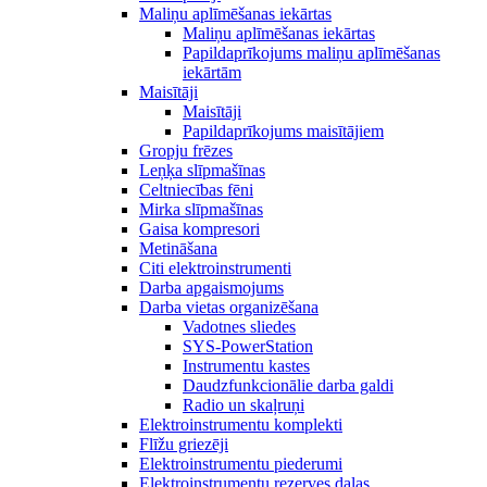
Maliņu aplīmēšanas iekārtas
Maliņu aplīmēšanas iekārtas
Papildaprīkojums maliņu aplīmēšanas
iekārtām
Maisītāji
Maisītāji
Papildaprīkojums maisītājiem
Gropju frēzes
Leņķa slīpmašīnas
Celtniecības fēni
Mirka slīpmašīnas
Gaisa kompresori
Metināšana
Citi elektroinstrumenti
Darba apgaismojums
Darba vietas organizēšana
Vadotnes sliedes
SYS-PowerStation
Instrumentu kastes
Daudzfunkcionālie darba galdi
Radio un skaļruņi
Elektroinstrumentu komplekti
Flīžu griezēji
Elektroinstrumentu piederumi
Elektroinstrumentu rezerves daļas