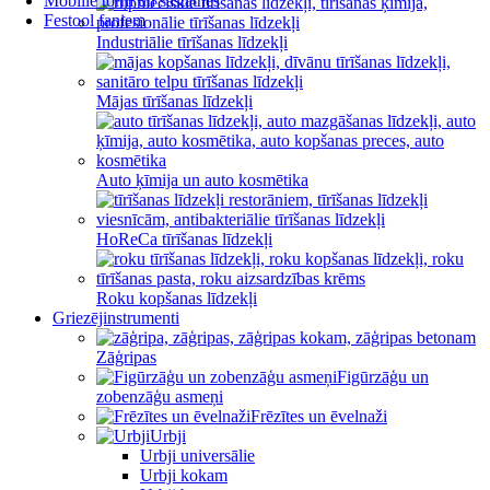
Mobilie torņi un sastatnes
Festool faniem
Industriālie tīrīšanas līdzekļi
Mājas tīrīšanas līdzekļi
Auto ķīmija un auto kosmētika
HoReCa tīrīšanas līdzekļi
Roku kopšanas līdzekļi
Griezējinstrumenti
Zāģripas
Figūrzāģu un
zobenzāģu asmeņi
Frēzītes un ēvelnaži
Urbji
Urbji universālie
Urbji kokam