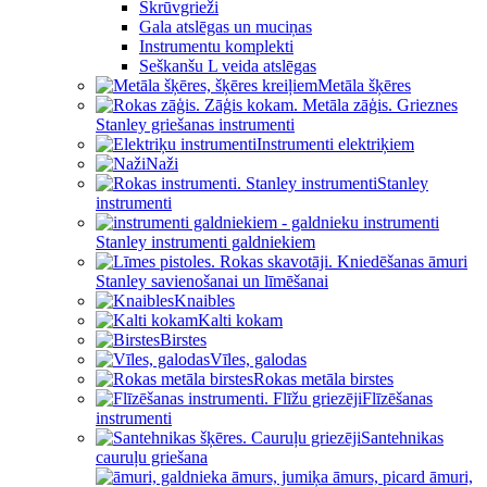
Skrūvgrieži
Gala atslēgas un muciņas
Instrumentu komplekti
Seškanšu L veida atslēgas
Metāla šķēres
Stanley griešanas instrumenti
Instrumenti elektriķiem
Naži
Stanley
instrumenti
Stanley instrumenti galdniekiem
Stanley savienošanai un līmēšanai
Knaibles
Kalti kokam
Birstes
Vīles, galodas
Rokas metāla birstes
Flīzēšanas
instrumenti
Santehnikas
cauruļu griešana