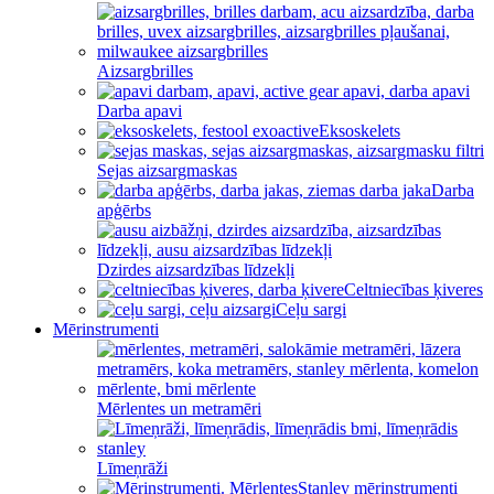
Aizsargbrilles
Darba apavi
Eksoskelets
Sejas aizsargmaskas
Darba
apģērbs
Dzirdes aizsardzības līdzekļi
Celtniecības ķiveres
Ceļu sargi
Mērinstrumenti
Mērlentes un metramēri
Līmeņrāži
Stanley mērinstrumenti