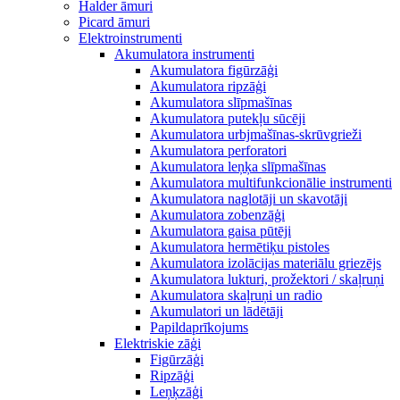
Halder āmuri
Picard āmuri
Elektroinstrumenti
Akumulatora instrumenti
Akumulatora figūrzāģi
Akumulatora ripzāģi
Akumulatora slīpmašīnas
Akumulatora putekļu sūcēji
Akumulatora urbjmašīnas-skrūvgrieži
Akumulatora perforatori
Akumulatora leņķa slīpmašīnas
Akumulatora multifunkcionālie instrumenti
Akumulatora naglotāji un skavotāji
Akumulatora zobenzāģi
Akumulatora gaisa pūtēji
Akumulatora hermētiķu pistoles
Akumulatora izolācijas materiālu griezējs
Akumulatora lukturi, prožektori / skaļruņi
Akumulatora skaļruņi un radio
Akumulatori un lādētāji
Papildaprīkojums
Elektriskie zāģi
Figūrzāģi
Ripzāģi
Leņķzāģi