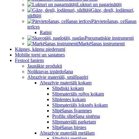
Lukturi un pagarinātāji
Gāze, degļi, lodāmuri,
sildītāji
Pārvietošanas, celšanas
ierīces
Ratiņi
Pneumatiskie instrumenti
Marķēšanas instrumenti
Kāpnes, kāpņu piederumi
Mobilie torņi un sastatnes
Festool faniem
Jaunākie produkti
Noliktavas izpārdošana
Abrazīvie materiāli, smilšpapīri
Abrazīvie materiāli kokam
Slīpdiski kokam
Slīpmateriāls ruļļos kokam
Slīplentes kokam
Slīpmateriāls loksnēs kokam
Slīpēšanas švammes
Profilu slīpēšana sistēma
Slīpmateriāli parketam
Slīpēšanas birstes
Abrazīvie materiāli metālam
Slīpdiski metālam