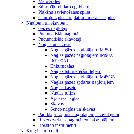
Malu spīles
Stiprinājumi darba galdiem
Plākšņu savienošanas spīles
Cauruļu spīles un plātņu līmēšanas spīles
Naglotāji un skavotāji
Gāzes naglotāji
Pneumatiskie naglotāji
Pneumatiskie skavotāji
Naglas un skavas
Naglas gāzes naglotājam IM350+
Naglas gāzes naglotājiem IM90Xi,
IM100Xi
Enkurnaglas
Naglas bitumena šindeļiem
Naglas gāzes naglotājam IM45GN
Naglas gāzes apdares naglotājiem
Naglas kasetē
Naglas ruļļos
Apdares naglas
Skavas
Senco naglas un skavas
Papildaprīkojums naglotājiem, skavotājiem
Rezerves daļas naglotājiem, skavotājiem
Bostitch instrumenti
Kreg instrumenti