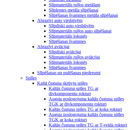
Slīpmateriāls ruļļos metālam
Slīplentes metāla slīpēšanai
Slīpēšanas švammes metāla slīpēšanai
Abrazīvi auto virsbūvēm
Slīpdiski auto virsbūvēm
Slīpmateriāls ruļļos auto slīpēšanai
Slīpmateriāls loksnēs
Slīpēšanas švammes
Abrazīvi aviācijai
Slīpdiski aviācijai
Slīpmateriāls ruļļos aviācijai
Slīpmateriāls loksnēs
Slīpēšanas švammes
Slīpēšanas un pulēšanas piederumi
Spīles
Kaltā čuguna skrūvju spīles
Kaltās čuguna spīles TG ar
divkomponentu rokturi
Augsta noslogojuma kaltās čuguna spīles
TGK ar divkomponentu rokturi
Kaltās čuguna spīles TG ar koka rokturi
Augsta noslogojuma kaltās čuguna spīles
TGK ar koka rokturi
Kaltās čuguna spīles TG ar T-veida rokturi