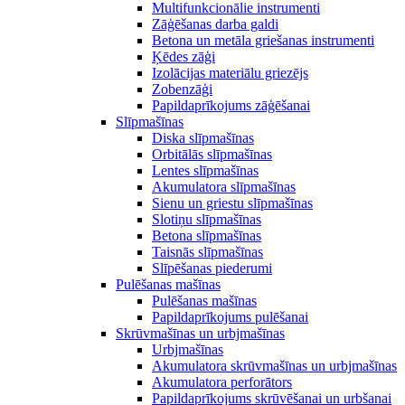
Multifunkcionālie instrumenti
Zāģēšanas darba galdi
Betona un metāla griešanas instrumenti
Ķēdes zāģi
Izolācijas materiālu griezējs
Zobenzāģi
Papildaprīkojums zāģēšanai
Slīpmašīnas
Diska slīpmašīnas
Orbitālās slīpmašīnas
Lentes slīpmašīnas
Akumulatora slīpmašīnas
Sienu un griestu slīpmašīnas
Slotiņu slīpmašīnas
Betona slīpmašīnas
Taisnās slīpmašīnas
Slīpēšanas piederumi
Pulēšanas mašīnas
Pulēšanas mašīnas
Papildaprīkojums pulēšanai
Skrūvmašīnas un urbjmašīnas
Urbjmašīnas
Akumulatora skrūvmašīnas un urbjmašīnas
Akumulatora perforātors
Papildaprīkojums skrūvēšanai un urbšanai