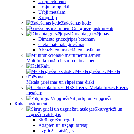
Urbji betonam
Urbju komplekti
Urbji metālam
Kroņurbji
Zāģēšanas ķēde
Citi griezējinstrumenti
Dimanta griezējripas
Dimanta griezējripas betonam
Cieta materiāla griešanai
Abrazīviem materiāliem, asfaltam
Multifunkcionālo instrumentu asmeņi
Kalti
Metāla griešanas un slīpēšanas diski
Frēzes
metālam
Vītņurbji un vītņgrieži
Rokas instrumenti
Skrūvgrieži un
uzgriežņu atslēgas
Skrūvgriežu uzgaļi
Adapteri un uzgaļu turētāji
Uzgriežņa atslēgas