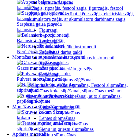
Atsperu
Papildaprīkojums
balansieri
Saspiestā gaisa pievada
Elektriskie zāģi
balansieri
Figūrzāģi
Ripzāģi
Balansieri - pozicionētāji
Leņķzāģi
Multifunkcionālie instrumenti
Nerūsējošie balansieri
Zāģēšanas darba galdi
Montāžas un stiprināšanas instrumenti
Betona un metāla griešanas instrumenti
Ķēdes zāģi
Gāzes montāžas pistoles
Izolācijas materiālu griezējs
Zobenzāģi
Pulvera montāžas pistoles
Papildaprīkojums zāģēšanai
Naglas,
stiprinājumi
Spit
papildaprīkojums
Slīpmašīnas
Montāžas un stiprināšanas materiāli
Diska slīpmašīnas
Skrūves
Orbitālās slīpmašīnas
kokam
Lentes slīpmašīnas
Terases
Akumulatora slīpmašīnas
stiprinājumi
Sienu un griestu slīpmašīnas
Apdares materiāli
Slotiņu slīpmašīnas