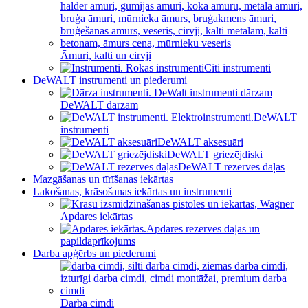
Āmuri, kalti un cirvji
Citi instrumenti
DeWALT instrumenti un piederumi
DeWALT dārzam
DeWALT
instrumenti
DeWALT aksesuāri
DeWALT griezējdiski
DeWALT rezerves daļas
Mazgāšanas un tīrīšanas iekārtas
Lakošanas, krāsošanas iekārtas un instrumenti
Apdares iekārtas
Apdares rezerves daļas un
papildaprīkojums
Darba apģērbs un piederumi
Darba cimdi