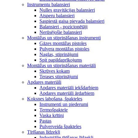
Instrumentu balansieri
Nulles gravitācijas balansieri
Atsperu balansieri
Saspiestā gaisa pievada balansieri
Balansieri - pozicionētāji
Nerūsējošie balansieri
Montāžas un stiprināšanas instrumenti
Gāzes montāžas pistoles
Pulvera montāžas pistoles
Naglas, stiprinājumi
Spit papildaprīkojums
Montāžas un stiprināšanas materiāli
Skrūves kokam
Terases stiprinājumi
Apdares materiāli
Apdares materiāli iekšdarbiem
Apdares materiāli ārdarbiem
Koksnes labošana, špakteles
Instrumenti un piederumi
Termošpaktele
Vaska krītiņi
Pastas
Pulverveida špakteles
Tīrīšanas līdzekļi
Industriālie tīrīšanas līdzekļi