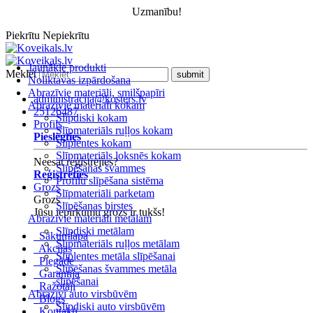
Uzmanību!
Piekrītu
Nepiekrītu
Jaunākie produkti
Meklēt
Noliktavas izpārdošana
Abrazīvie materiāli, smilšpapīri
administracija@kosters.lv
Abrazīvie materiāli kokam
25126487
Slīpdiski kokam
Profils
Slīpmateriāls ruļļos kokam
Pieslēgties
Slīplentes kokam
Slīpmateriāls loksnēs kokam
Neesat reģistrējies?
Slīpēšanas švammes
Reģistrēties
Profilu slīpēšana sistēma
Grozs
Slīpmateriāli parketam
Grozs
Slīpēšanas birstes
Jūsu iepirkumu grozs ir tukšs!
Abrazīvie materiāli metālam
Slīpdiski metālam
Sākumlapa
Slīpmateriāls ruļļos metālam
Akcijas
Slīplentes metāla slīpēšanai
Piegāde
Slīpēšanas švammes metāla
Garantija
slīpēšanai
Ražotāji
Abrazīvi auto virsbūvēm
Blogs
Slīpdiski auto virsbūvēm
Kontakti