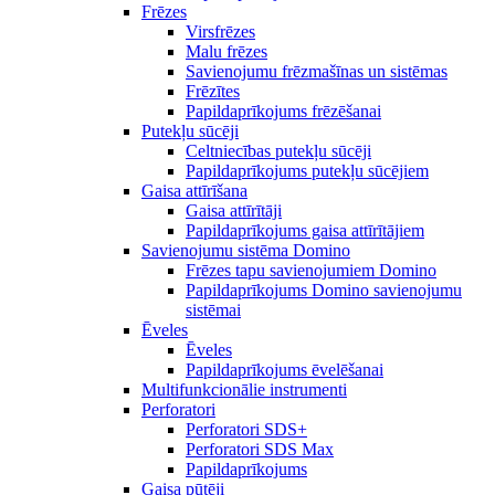
Frēzes
Virsfrēzes
Malu frēzes
Savienojumu frēzmašīnas un sistēmas
Frēzītes
Papildaprīkojums frēzēšanai
Putekļu sūcēji
Celtniecības putekļu sūcēji
Papildaprīkojums putekļu sūcējiem
Gaisa attīrīšana
Gaisa attīrītāji
Papildaprīkojums gaisa attīrītājiem
Savienojumu sistēma Domino
Frēzes tapu savienojumiem Domino
Papildaprīkojums Domino savienojumu
sistēmai
Ēveles
Ēveles
Papildaprīkojums ēvelēšanai
Multifunkcionālie instrumenti
Perforatori
Perforatori SDS+
Perforatori SDS Max
Papildaprīkojums
Gaisa pūtēji