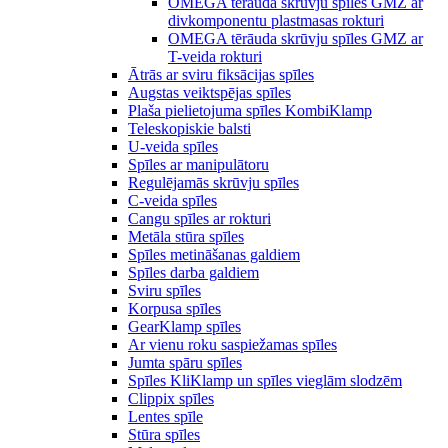
OMEGA tērauda skrūvju spīles GMZ ar
divkomponentu plastmasas rokturi
OMEGA tērāuda skrūvju spīles GMZ ar
T-veida rokturi
Ātrās ar sviru fiksācijas spīles
Augstas veiktspējas spīles
Plaša pielietojuma spīles KombiKlamp
Teleskopiskie balsti
U-veida spīles
Spīles ar manipulātoru
Regulējamās skrūvju spīles
C-veida spīles
Cangu spīles ar rokturi
Metāla stūra spīles
Spīles metināšanas galdiem
Spīles darba galdiem
Sviru spīles
Korpusa spīles
GearKlamp spīles
Ar vienu roku saspiežamas spīles
Jumta spāru spīles
Spīles KliKlamp un spīles vieglām slodzēm
Clippix spīles
Lentes spīle
Stūra spīles