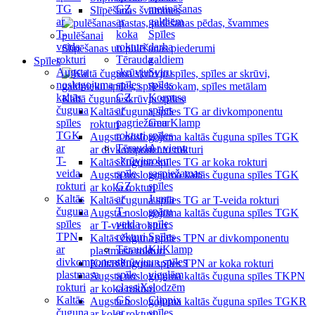
TG
GZ
metināšanas
Slīpēšanas švammes
ar
ar
galdiem
T-
koka
Spīles
veida
rokturi
darba
Slīpēšanas un pulēšanas piederumi
rokturi
Tērauda
galdiem
Spīles
Augsta
skrūvju
Sviru
noslogojuma
spīles
spīles
kaltās
GZ
Korpusa
Kaltā čuguna skrūvju spīles
čuguna
ar
spīles
Kaltās čuguna spīles TG ar divkomponentu
spīles
pagriežamu
GearKlamp
rokturi
TGK
rokturi
spīles
Augsta noslogojuma kaltās čuguna spīles TGK
ar
Tērauda
Ar vienu
ar divkomponentu rokturi
T-
skrūvju
roku
Kaltās čuguna spīles TG ar koka rokturi
veida
spīle
saspiežamas
Augsta noslogojuma kaltās čuguna spīles TGK
rokturi
GZ
spīles
ar koka rokturi
Kaltās
ar
Jumta
Kaltās čuguna spīles TG ar T-veida rokturi
čuguna
T-
spāru
Augsta noslogojuma kaltās čuguna spīles TGK
spīles
veida
spīles
ar T-veida rokturi
TPN
rokturi
Spīles
Kaltās čuguna spīles TPN ar divkomponentu
ar
Tērauda
KliKlamp
plastmasa rokturi
divkomponentu
skrūvju
un spīles
Kaltās čuguna spīles TPN ar koka rokturi
plastmasa
spīle
vieglām
Augsta noslogojuma kaltās čuguna spīles TKPN
rokturi
classiX
slodzēm
ar koka rokturi
Kaltās
GS
Clippix
Augsta noslogojuma kaltās čuguna spīles TGKR
čuguna
ar
spīles
ar koka rokturi