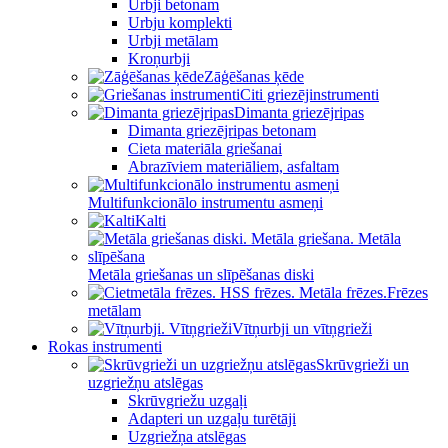
Urbji betonam
Urbju komplekti
Urbji metālam
Kroņurbji
Zāģēšanas ķēde
Citi griezējinstrumenti
Dimanta griezējripas
Dimanta griezējripas betonam
Cieta materiāla griešanai
Abrazīviem materiāliem, asfaltam
Multifunkcionālo instrumentu asmeņi
Kalti
Metāla griešanas un slīpēšanas diski
Frēzes
metālam
Vītņurbji un vītņgrieži
Rokas instrumenti
Skrūvgrieži un
uzgriežņu atslēgas
Skrūvgriežu uzgaļi
Adapteri un uzgaļu turētāji
Uzgriežņa atslēgas