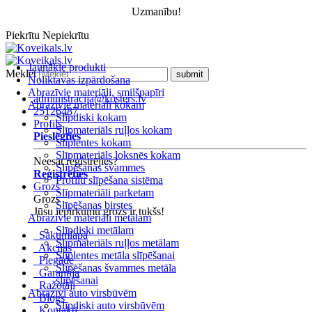
Uzmanību!
Piekrītu
Nepiekrītu
Jaunākie produkti
Meklēt
Noliktavas izpārdošana
Abrazīvie materiāli, smilšpapīri
administracija@kosters.lv
Abrazīvie materiāli kokam
25126487
Slīpdiski kokam
Profils
Slīpmateriāls ruļļos kokam
Pieslēgties
Slīplentes kokam
Slīpmateriāls loksnēs kokam
Neesat reģistrējies?
Slīpēšanas švammes
Reģistrēties
Profilu slīpēšana sistēma
Grozs
Slīpmateriāli parketam
Grozs
Slīpēšanas birstes
Jūsu iepirkumu grozs ir tukšs!
Abrazīvie materiāli metālam
Slīpdiski metālam
Sākumlapa
Slīpmateriāls ruļļos metālam
Akcijas
Slīplentes metāla slīpēšanai
Piegāde
Slīpēšanas švammes metāla
Garantija
slīpēšanai
Ražotāji
Abrazīvi auto virsbūvēm
Blogs
Slīpdiski auto virsbūvēm
Kontakti