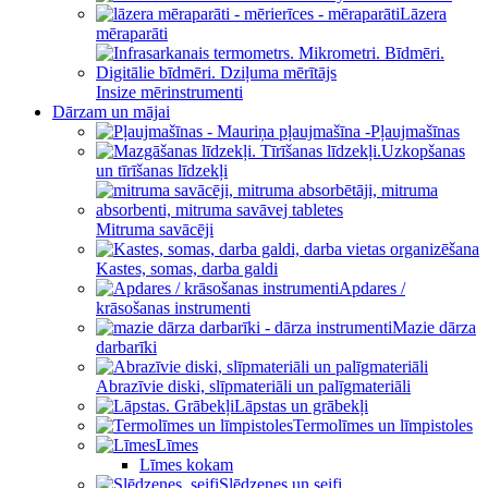
Lāzera
mēraparāti
Insize mērinstrumenti
Dārzam un mājai
Pļaujmašīnas
Uzkopšanas
un tīrīšanas līdzekļi
Mitruma savācēji
Kastes, somas, darba galdi
Apdares /
krāsošanas instrumenti
Mazie dārza
darbarīki
Abrazīvie diski, slīpmateriāli un palīgmateriāli
Lāpstas un grābekļi
Termolīmes un līmpistoles
Līmes
Līmes kokam
Slēdzenes un seifi