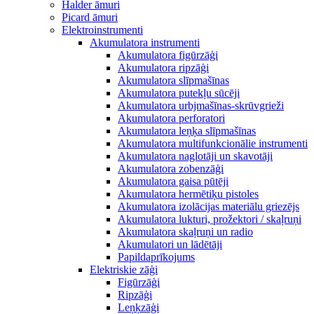
Halder āmuri
Picard āmuri
Elektroinstrumenti
Akumulatora instrumenti
Akumulatora figūrzāģi
Akumulatora ripzāģi
Akumulatora slīpmašīnas
Akumulatora putekļu sūcēji
Akumulatora urbjmašīnas-skrūvgrieži
Akumulatora perforatori
Akumulatora leņķa slīpmašīnas
Akumulatora multifunkcionālie instrumenti
Akumulatora naglotāji un skavotāji
Akumulatora zobenzāģi
Akumulatora gaisa pūtēji
Akumulatora hermētiķu pistoles
Akumulatora izolācijas materiālu griezējs
Akumulatora lukturi, prožektori / skaļruņi
Akumulatora skaļruņi un radio
Akumulatori un lādētāji
Papildaprīkojums
Elektriskie zāģi
Figūrzāģi
Ripzāģi
Leņķzāģi