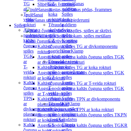
TG
GZ
metināšanas
Slīpēšanas švammes
ar
ar
galdiem
T-
koka
Spīles
veida
rokturi
darba
Slīpēšanas un pulēšanas piederumi
rokturi
Tērauda
galdiem
Spīles
Augsta
skrūvju
Sviru
noslogojuma
spīles
spīles
kaltās
GZ
Korpusa
Kaltā čuguna skrūvju spīles
čuguna
ar
spīles
Kaltās čuguna spīles TG ar divkomponentu
spīles
pagriežamu
GearKlamp
rokturi
TGK
rokturi
spīles
Augsta noslogojuma kaltās čuguna spīles TGK
ar
Tērauda
Ar vienu
ar divkomponentu rokturi
T-
skrūvju
roku
Kaltās čuguna spīles TG ar koka rokturi
veida
spīle
saspiežamas
Augsta noslogojuma kaltās čuguna spīles TGK
rokturi
GZ
spīles
ar koka rokturi
Kaltās
ar
Jumta
Kaltās čuguna spīles TG ar T-veida rokturi
čuguna
T-
spāru
Augsta noslogojuma kaltās čuguna spīles TGK
spīles
veida
spīles
ar T-veida rokturi
TPN
rokturi
Spīles
Kaltās čuguna spīles TPN ar divkomponentu
ar
Tērauda
KliKlamp
plastmasa rokturi
divkomponentu
skrūvju
un spīles
Kaltās čuguna spīles TPN ar koka rokturi
plastmasa
spīle
vieglām
Augsta noslogojuma kaltās čuguna spīles TKPN
rokturi
classiX
slodzēm
ar koka rokturi
Kaltās
GS
Clippix
Augsta noslogojuma kaltās čuguna spīles TGKR
čuguna
ar
spīles
ar koka rokturi