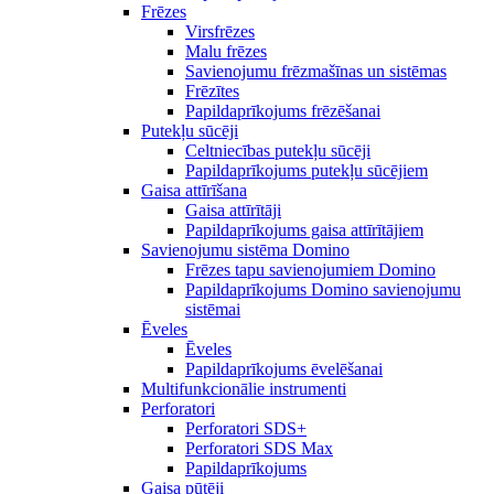
Frēzes
Virsfrēzes
Malu frēzes
Savienojumu frēzmašīnas un sistēmas
Frēzītes
Papildaprīkojums frēzēšanai
Putekļu sūcēji
Celtniecības putekļu sūcēji
Papildaprīkojums putekļu sūcējiem
Gaisa attīrīšana
Gaisa attīrītāji
Papildaprīkojums gaisa attīrītājiem
Savienojumu sistēma Domino
Frēzes tapu savienojumiem Domino
Papildaprīkojums Domino savienojumu
sistēmai
Ēveles
Ēveles
Papildaprīkojums ēvelēšanai
Multifunkcionālie instrumenti
Perforatori
Perforatori SDS+
Perforatori SDS Max
Papildaprīkojums
Gaisa pūtēji