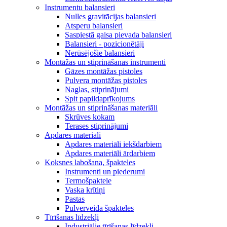
Instrumentu balansieri
Nulles gravitācijas balansieri
Atsperu balansieri
Saspiestā gaisa pievada balansieri
Balansieri - pozicionētāji
Nerūsējošie balansieri
Montāžas un stiprināšanas instrumenti
Gāzes montāžas pistoles
Pulvera montāžas pistoles
Naglas, stiprinājumi
Spit papildaprīkojums
Montāžas un stiprināšanas materiāli
Skrūves kokam
Terases stiprinājumi
Apdares materiāli
Apdares materiāli iekšdarbiem
Apdares materiāli ārdarbiem
Koksnes labošana, špakteles
Instrumenti un piederumi
Termošpaktele
Vaska krītiņi
Pastas
Pulverveida špakteles
Tīrīšanas līdzekļi
Industriālie tīrīšanas līdzekļi