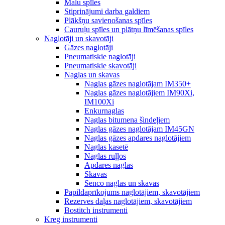
Malu spīles
Stiprinājumi darba galdiem
Plākšņu savienošanas spīles
Cauruļu spīles un plātņu līmēšanas spīles
Naglotāji un skavotāji
Gāzes naglotāji
Pneumatiskie naglotāji
Pneumatiskie skavotāji
Naglas un skavas
Naglas gāzes naglotājam IM350+
Naglas gāzes naglotājiem IM90Xi,
IM100Xi
Enkurnaglas
Naglas bitumena šindeļiem
Naglas gāzes naglotājam IM45GN
Naglas gāzes apdares naglotājiem
Naglas kasetē
Naglas ruļļos
Apdares naglas
Skavas
Senco naglas un skavas
Papildaprīkojums naglotājiem, skavotājiem
Rezerves daļas naglotājiem, skavotājiem
Bostitch instrumenti
Kreg instrumenti