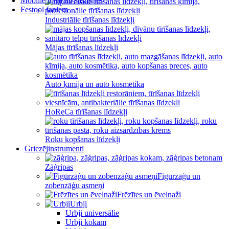
Mobilie torņi un sastatnes
Festool faniem
Industriālie tīrīšanas līdzekļi
Mājas tīrīšanas līdzekļi
Auto ķīmija un auto kosmētika
HoReCa tīrīšanas līdzekļi
Roku kopšanas līdzekļi
Griezējinstrumenti
Zāģripas
Figūrzāģu un
zobenzāģu asmeņi
Frēzītes un ēvelnaži
Urbji
Urbji universālie
Urbji kokam