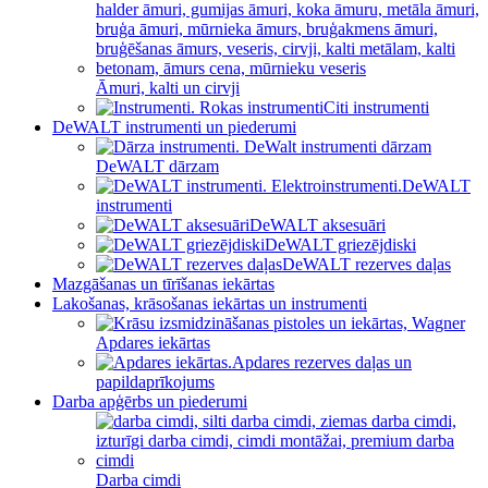
Āmuri, kalti un cirvji
Citi instrumenti
DeWALT instrumenti un piederumi
DeWALT dārzam
DeWALT
instrumenti
DeWALT aksesuāri
DeWALT griezējdiski
DeWALT rezerves daļas
Mazgāšanas un tīrīšanas iekārtas
Lakošanas, krāsošanas iekārtas un instrumenti
Apdares iekārtas
Apdares rezerves daļas un
papildaprīkojums
Darba apģērbs un piederumi
Darba cimdi