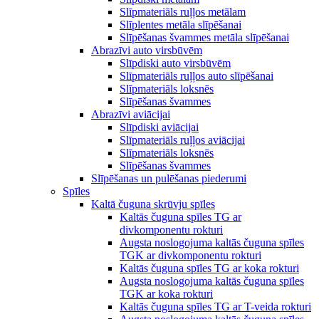
Slīpmateriāls ruļļos metālam
Slīplentes metāla slīpēšanai
Slīpēšanas švammes metāla slīpēšanai
Abrazīvi auto virsbūvēm
Slīpdiski auto virsbūvēm
Slīpmateriāls ruļļos auto slīpēšanai
Slīpmateriāls loksnēs
Slīpēšanas švammes
Abrazīvi aviācijai
Slīpdiski aviācijai
Slīpmateriāls ruļļos aviācijai
Slīpmateriāls loksnēs
Slīpēšanas švammes
Slīpēšanas un pulēšanas piederumi
Spīles
Kaltā čuguna skrūvju spīles
Kaltās čuguna spīles TG ar
divkomponentu rokturi
Augsta noslogojuma kaltās čuguna spīles
TGK ar divkomponentu rokturi
Kaltās čuguna spīles TG ar koka rokturi
Augsta noslogojuma kaltās čuguna spīles
TGK ar koka rokturi
Kaltās čuguna spīles TG ar T-veida rokturi