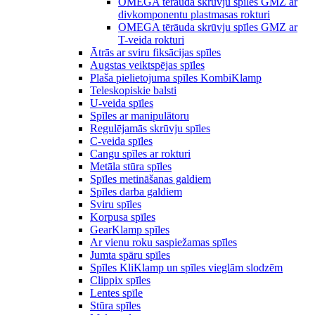
OMEGA tērauda skrūvju spīles GMZ ar
divkomponentu plastmasas rokturi
OMEGA tērāuda skrūvju spīles GMZ ar
T-veida rokturi
Ātrās ar sviru fiksācijas spīles
Augstas veiktspējas spīles
Plaša pielietojuma spīles KombiKlamp
Teleskopiskie balsti
U-veida spīles
Spīles ar manipulātoru
Regulējamās skrūvju spīles
C-veida spīles
Cangu spīles ar rokturi
Metāla stūra spīles
Spīles metināšanas galdiem
Spīles darba galdiem
Sviru spīles
Korpusa spīles
GearKlamp spīles
Ar vienu roku saspiežamas spīles
Jumta spāru spīles
Spīles KliKlamp un spīles vieglām slodzēm
Clippix spīles
Lentes spīle
Stūra spīles