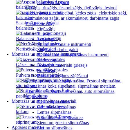
Atsperu
Papildaprīkojums
balansieri
Saspiestā gaisa pievada
Elektriskie zāģi
balansieri
Figūrzāģi
Ripzāģi
Balansieri - pozicionētāji
Leņķzāģi
Multifunkcionālie instrumenti
Nerūsējošie balansieri
Zāģēšanas darba galdi
Montāžas un stiprināšanas instrumenti
Betona un metāla griešanas instrumenti
Ķēdes zāģi
Gāzes montāžas pistoles
Izolācijas materiālu griezējs
Zobenzāģi
Pulvera montāžas pistoles
Papildaprīkojums zāģēšanai
Naglas,
stiprinājumi
Spit
papildaprīkojums
Slīpmašīnas
Montāžas un stiprināšanas materiāli
Diska slīpmašīnas
Skrūves
Orbitālās slīpmašīnas
kokam
Lentes slīpmašīnas
Terases
Akumulatora slīpmašīnas
stiprinājumi
Sienu un griestu slīpmašīnas
Apdares materiāli
Slotiņu slīpmašīnas