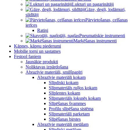
Lukturi un pagarinātāji
Gāze, degļi, lodāmuri,
sildītāji
Pārvietošanas, celšanas
ierīces
Ratiņi
Pneumatiskie instrumenti
Marķēšanas instrumenti
Kāpnes, kāpņu piederumi
Mobilie torņi un sastatnes
Festool faniem
Jaunākie produkti
Noliktavas izpārdošana
Abrazīvie materiāli, smilšpapīri
Abrazīvie materiāli kokam
Slīpdiski kokam
Slīpmateriāls ruļļos kokam
Slīplentes kokam
Slīpmateriāls loksnēs kokam
Slīpēšanas švammes
Profilu slīpēšana sistēma
Slīpmateriāli parketam
Slīpēšanas birstes
Abrazīvie materiāli metālam
Slīpdiski metālam