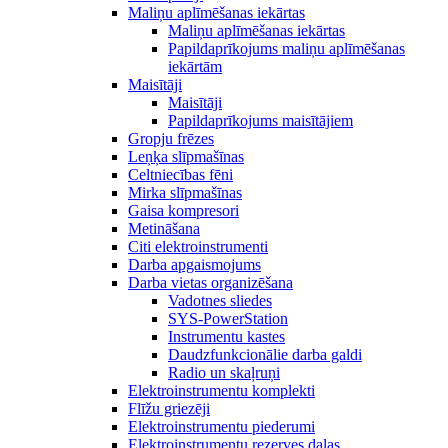
Maliņu aplīmēšanas iekārtas
Maliņu aplīmēšanas iekārtas
Papildaprīkojums maliņu aplīmēšanas
iekārtām
Maisītāji
Maisītāji
Papildaprīkojums maisītājiem
Gropju frēzes
Leņķa slīpmašīnas
Celtniecības fēni
Mirka slīpmašīnas
Gaisa kompresori
Metināšana
Citi elektroinstrumenti
Darba apgaismojums
Darba vietas organizēšana
Vadotnes sliedes
SYS-PowerStation
Instrumentu kastes
Daudzfunkcionālie darba galdi
Radio un skaļruņi
Elektroinstrumentu komplekti
Flīžu griezēji
Elektroinstrumentu piederumi
Elektroinstrumentu rezerves daļas