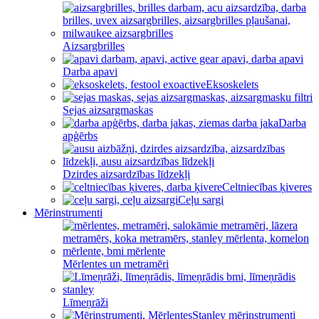
Aizsargbrilles
Darba apavi
Eksoskelets
Sejas aizsargmaskas
Darba
apģērbs
Dzirdes aizsardzības līdzekļi
Celtniecības ķiveres
Ceļu sargi
Mērinstrumenti
Mērlentes un metramēri
Līmeņrāži
Stanley mērinstrumenti