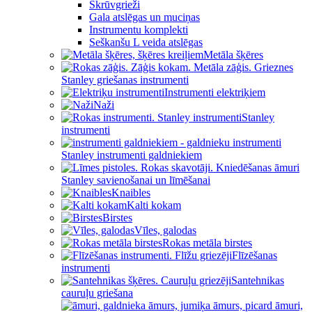
Skrūvgrieži
Gala atslēgas un muciņas
Instrumentu komplekti
Seškanšu L veida atslēgas
Metāla šķēres
Stanley griešanas instrumenti
Instrumenti elektriķiem
Naži
Stanley
instrumenti
Stanley instrumenti galdniekiem
Stanley savienošanai un līmēšanai
Knaibles
Kalti kokam
Birstes
Vīles, galodas
Rokas metāla birstes
Flīzēšanas
instrumenti
Santehnikas
cauruļu griešana