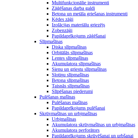
Multifunkcionālie instrumenti
Zāģēšanas darba galdi
Betona un metāla griešanas instrumenti
Ķēdes zāģi
Izolācijas materiālu griezējs
Zobenzāģi
Papildaprīkojums zāģēšanai
Slīpmašīnas
Diska slīpmašīnas
Orbitālās slīpmašīnas
Lentes slīpmašīnas
Akumulatora slīpmašīnas
Sienu un griestu slīpmašīnas
Slotiņu slīpmašīnas
Betona slīpmašīnas
Taisnās slīpmašīnas
Slīpēšanas piederumi
Pulēšanas mašīnas
Pulēšanas mašīnas
Papildaprīkojums pulēšanai
Skrūvmašīnas un urbjmašīnas
Urbjmašīnas
Akumulatora skrūvmašīnas un urbjmašīnas
Akumulatora perforātors
Papildaprīkojums skrūvēšanai un urbšanai