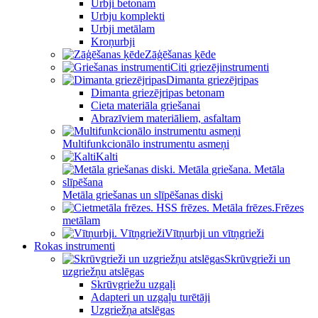
Urbji betonam
Urbju komplekti
Urbji metālam
Kroņurbji
Zāģēšanas ķēde
Citi griezējinstrumenti
Dimanta griezējripas
Dimanta griezējripas betonam
Cieta materiāla griešanai
Abrazīviem materiāliem, asfaltam
Multifunkcionālo instrumentu asmeņi
Kalti
Metāla griešanas un slīpēšanas diski
Frēzes
metālam
Vītņurbji un vītņgrieži
Rokas instrumenti
Skrūvgrieži un
uzgriežņu atslēgas
Skrūvgriežu uzgaļi
Adapteri un uzgaļu turētāji
Uzgriežņa atslēgas