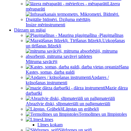
Lāzera
mēraparāti
Insize mērinstrumenti
Dārzam un mājai
Pļaujmašīnas
Uzkopšanas
un tīrīšanas līdzekļi
Mitruma savācēji
Kastes, somas, darba galdi
Apdares /
krāsošanas instrumenti
Mazie dārza
darbarīki
Abrazīvie diski, slīpmateriāli un palīgmateriāli
Lāpstas un grābekļi
Termolīmes un līmpistoles
Līmes
Līmes kokam
Slēdzenes un seifi