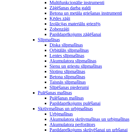
Multifunkcionālie instrumenti
Zāģēšanas darba galdi
Betona un metāla griešanas instrumenti
Ķēdes zāģi
Izolācijas materiālu griezējs
Zobenzāģi
Papildaprīkojums zāģēšanai
Slīpmašīnas
Diska slīpmašīnas
Orbitālās slīpmašīnas
Lentes slīpmašīnas
Akumulatora slīpmašīnas
Sienu un griestu slīpmašīnas
Slotiņu slīpmašīnas
Betona slīpmašīnas
Taisnās slīpmašīnas
Slīpēšanas piederumi
Pulēšanas mašīnas
Pulēšanas mašīnas
Papildaprīkojums pulēšanai
Skrūvmašīnas un urbjmašīnas
Urbjmašīnas
Akumulatora skrūvmašīnas un urbjmašīnas
Akumulatora perforātors
Papildaprīkojums skrūvēšanai un urbšanai