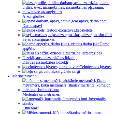
Aizsargbrilles
Darba apavi
Eksoskelets
Sejas aizsargmaskas
Darba
apģērbs
Dzirdes aizsardzības līdzekļi
Celtniecības ķiveres
Ceļu sargi
Mērinstrumenti
Mērlentes un metramēri
Līmeņrāži
Stanley mērinstrumenti