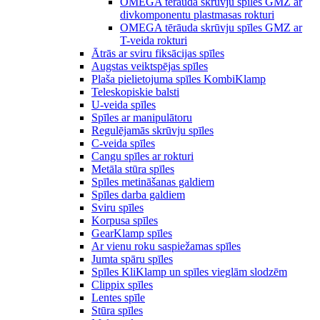
OMEGA tērauda skrūvju spīles GMZ ar
divkomponentu plastmasas rokturi
OMEGA tērāuda skrūvju spīles GMZ ar
T-veida rokturi
Ātrās ar sviru fiksācijas spīles
Augstas veiktspējas spīles
Plaša pielietojuma spīles KombiKlamp
Teleskopiskie balsti
U-veida spīles
Spīles ar manipulātoru
Regulējamās skrūvju spīles
C-veida spīles
Cangu spīles ar rokturi
Metāla stūra spīles
Spīles metināšanas galdiem
Spīles darba galdiem
Sviru spīles
Korpusa spīles
GearKlamp spīles
Ar vienu roku saspiežamas spīles
Jumta spāru spīles
Spīles KliKlamp un spīles vieglām slodzēm
Clippix spīles
Lentes spīle
Stūra spīles