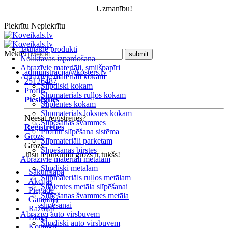
Uzmanību!
Piekrītu
Nepiekrītu
Jaunākie produkti
Meklēt
Noliktavas izpārdošana
Abrazīvie materiāli, smilšpapīri
administracija@kosters.lv
Abrazīvie materiāli kokam
25126487
Slīpdiski kokam
Profils
Slīpmateriāls ruļļos kokam
Pieslēgties
Slīplentes kokam
Slīpmateriāls loksnēs kokam
Neesat reģistrējies?
Slīpēšanas švammes
Reģistrēties
Profilu slīpēšana sistēma
Grozs
Slīpmateriāli parketam
Grozs
Slīpēšanas birstes
Jūsu iepirkumu grozs ir tukšs!
Abrazīvie materiāli metālam
Slīpdiski metālam
Sākumlapa
Slīpmateriāls ruļļos metālam
Akcijas
Slīplentes metāla slīpēšanai
Piegāde
Slīpēšanas švammes metāla
Garantija
slīpēšanai
Ražotāji
Abrazīvi auto virsbūvēm
Blogs
Slīpdiski auto virsbūvēm
Kontakti