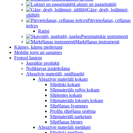
Lukturi un pagarinātāji
Gāze, degļi, lodāmuri,
sildītāji
Pārvietošanas, celšanas
ierīces
Ratiņi
Pneumatiskie instrumenti
Marķēšanas instrumenti
Kāpnes, kāpņu piederumi
Mobilie torņi un sastatnes
Festool faniem
Jaunākie produkti
Noliktavas izpārdošana
Abrazīvie materiāli, smilšpapīri
Abrazīvie materiāli kokam
Slīpdiski kokam
Slīpmateriāls ruļļos kokam
Slīplentes kokam
Slīpmateriāls loksnēs kokam
Slīpēšanas švammes
Profilu slīpēšana sistēma
Slīpmateriāli parketam
Slīpēšanas birstes
Abrazīvie materiāli metālam
Slīpdiski metālam