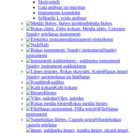
Skrūvgrieži
Gala atslēgas un muciņas
Instrumentu komplekti
Seškanšu L veida atslēgas
Metāla šķēres
Stanley griešanas instrumenti
Instrumenti elektriķiem
Naži
Stanley
instrumenti
Stanley instrumenti galdniekiem
Stanley savienošanai un līmēšanai
Knaibles
Kalti kokam
Birstes
Vīles, galodas
Rokas metāla birstes
Flīzēšanas
instrumenti
Santehnikas
cauruļu griešana