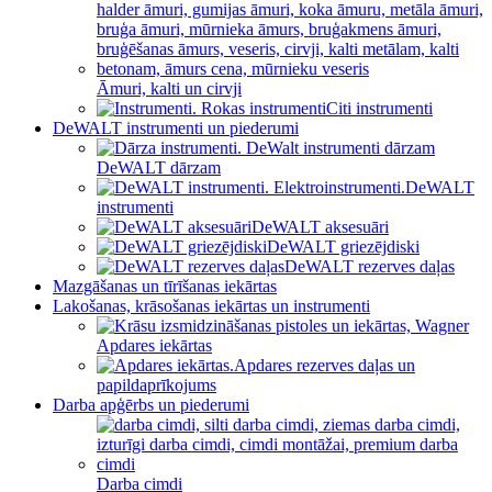
Āmuri, kalti un cirvji
Citi instrumenti
DeWALT instrumenti un piederumi
DeWALT dārzam
DeWALT
instrumenti
DeWALT aksesuāri
DeWALT griezējdiski
DeWALT rezerves daļas
Mazgāšanas un tīrīšanas iekārtas
Lakošanas, krāsošanas iekārtas un instrumenti
Apdares iekārtas
Apdares rezerves daļas un
papildaprīkojums
Darba apģērbs un piederumi
Darba cimdi