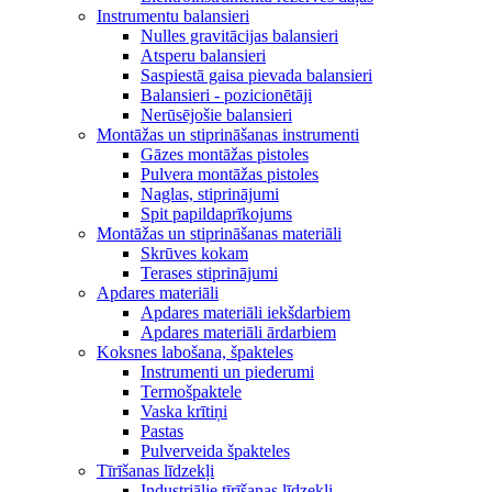
Instrumentu balansieri
Nulles gravitācijas balansieri
Atsperu balansieri
Saspiestā gaisa pievada balansieri
Balansieri - pozicionētāji
Nerūsējošie balansieri
Montāžas un stiprināšanas instrumenti
Gāzes montāžas pistoles
Pulvera montāžas pistoles
Naglas, stiprinājumi
Spit papildaprīkojums
Montāžas un stiprināšanas materiāli
Skrūves kokam
Terases stiprinājumi
Apdares materiāli
Apdares materiāli iekšdarbiem
Apdares materiāli ārdarbiem
Koksnes labošana, špakteles
Instrumenti un piederumi
Termošpaktele
Vaska krītiņi
Pastas
Pulverveida špakteles
Tīrīšanas līdzekļi
Industriālie tīrīšanas līdzekļi