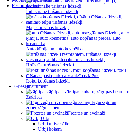
Mobilie torņi un sastatnes
Festool faniem
Industriālie tīrīšanas līdzekļi
Mājas tīrīšanas līdzekļi
Auto ķīmija un auto kosmētika
HoReCa tīrīšanas līdzekļi
Roku kopšanas līdzekļi
Griezējinstrumenti
Zāģripas
Figūrzāģu un
zobenzāģu asmeņi
Frēzītes un ēvelnaži
Urbji
Urbji universālie
Urbji kokam