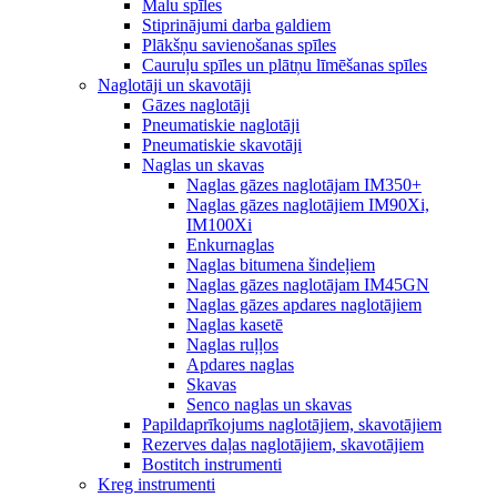
Malu spīles
Stiprinājumi darba galdiem
Plākšņu savienošanas spīles
Cauruļu spīles un plātņu līmēšanas spīles
Naglotāji un skavotāji
Gāzes naglotāji
Pneumatiskie naglotāji
Pneumatiskie skavotāji
Naglas un skavas
Naglas gāzes naglotājam IM350+
Naglas gāzes naglotājiem IM90Xi,
IM100Xi
Enkurnaglas
Naglas bitumena šindeļiem
Naglas gāzes naglotājam IM45GN
Naglas gāzes apdares naglotājiem
Naglas kasetē
Naglas ruļļos
Apdares naglas
Skavas
Senco naglas un skavas
Papildaprīkojums naglotājiem, skavotājiem
Rezerves daļas naglotājiem, skavotājiem
Bostitch instrumenti
Kreg instrumenti