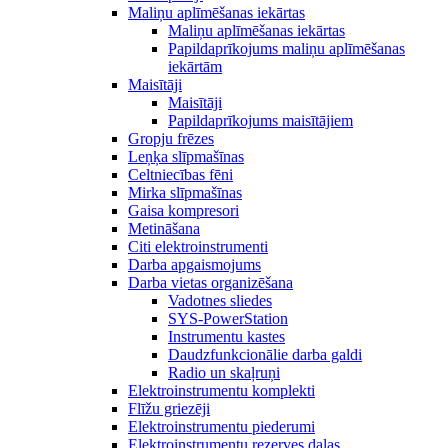
Maliņu aplīmēšanas iekārtas
Maliņu aplīmēšanas iekārtas
Papildaprīkojums maliņu aplīmēšanas
iekārtām
Maisītāji
Maisītāji
Papildaprīkojums maisītājiem
Gropju frēzes
Leņķa slīpmašīnas
Celtniecības fēni
Mirka slīpmašīnas
Gaisa kompresori
Metināšana
Citi elektroinstrumenti
Darba apgaismojums
Darba vietas organizēšana
Vadotnes sliedes
SYS-PowerStation
Instrumentu kastes
Daudzfunkcionālie darba galdi
Radio un skaļruņi
Elektroinstrumentu komplekti
Flīžu griezēji
Elektroinstrumentu piederumi
Elektroinstrumentu rezerves daļas