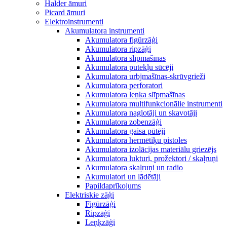
Halder āmuri
Picard āmuri
Elektroinstrumenti
Akumulatora instrumenti
Akumulatora figūrzāģi
Akumulatora ripzāģi
Akumulatora slīpmašīnas
Akumulatora putekļu sūcēji
Akumulatora urbjmašīnas-skrūvgrieži
Akumulatora perforatori
Akumulatora leņķa slīpmašīnas
Akumulatora multifunkcionālie instrumenti
Akumulatora naglotāji un skavotāji
Akumulatora zobenzāģi
Akumulatora gaisa pūtēji
Akumulatora hermētiķu pistoles
Akumulatora izolācijas materiālu griezējs
Akumulatora lukturi, prožektori / skaļruņi
Akumulatora skaļruņi un radio
Akumulatori un lādētāji
Papildaprīkojums
Elektriskie zāģi
Figūrzāģi
Ripzāģi
Leņķzāģi