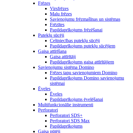
Frēzes
Virsfrēzes
Malu frēzes
Savienojumu frēzmašīnas un sistēmas
Frēzītes
Papildaprīkojums frēzēšanai
Putekļu sūcēji
Celtniecības putekļu sūcēji
Papildaprīkojums putekļu sūcējiem
Gaisa attīrīšana
Gaisa attīrītāji
Papildaprīkojums gaisa attīrītājiem
Savienojumu sistēma Domino
Frēzes tapu savienojumiem Domino
Papildaprīkojums Domino savienojumu
sistēmai
Ēveles
Ēveles
Papildaprīkojums ēvelēšanai
Multifunkcionālie instrumenti
Perforatori
Perforatori SDS+
Perforatori SDS Max
Papildaprīkojums
Gaisa pūtēji