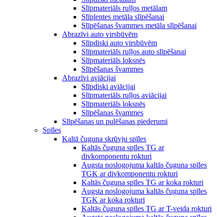
Slīpmateriāls ruļļos metālam
Slīplentes metāla slīpēšanai
Slīpēšanas švammes metāla slīpēšanai
Abrazīvi auto virsbūvēm
Slīpdiski auto virsbūvēm
Slīpmateriāls ruļļos auto slīpēšanai
Slīpmateriāls loksnēs
Slīpēšanas švammes
Abrazīvi aviācijai
Slīpdiski aviācijai
Slīpmateriāls ruļļos aviācijai
Slīpmateriāls loksnēs
Slīpēšanas švammes
Slīpēšanas un pulēšanas piederumi
Spīles
Kaltā čuguna skrūvju spīles
Kaltās čuguna spīles TG ar
divkomponentu rokturi
Augsta noslogojuma kaltās čuguna spīles
TGK ar divkomponentu rokturi
Kaltās čuguna spīles TG ar koka rokturi
Augsta noslogojuma kaltās čuguna spīles
TGK ar koka rokturi
Kaltās čuguna spīles TG ar T-veida rokturi