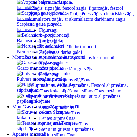
Atsperu
Papildaprīkojums
balansieri
Saspiestā gaisa pievada
Elektriskie zāģi
balansieri
Figūrzāģi
Ripzāģi
Balansieri - pozicionētāji
Leņķzāģi
Multifunkcionālie instrumenti
Nerūsējošie balansieri
Zāģēšanas darba galdi
Montāžas un stiprināšanas instrumenti
Betona un metāla griešanas instrumenti
Ķēdes zāģi
Gāzes montāžas pistoles
Izolācijas materiālu griezējs
Zobenzāģi
Pulvera montāžas pistoles
Papildaprīkojums zāģēšanai
Naglas,
stiprinājumi
Spit
papildaprīkojums
Slīpmašīnas
Montāžas un stiprināšanas materiāli
Diska slīpmašīnas
Skrūves
Orbitālās slīpmašīnas
kokam
Lentes slīpmašīnas
Terases
Akumulatora slīpmašīnas
stiprinājumi
Sienu un griestu slīpmašīnas
Apdares materiāli
Slotiņu slīpmašīnas