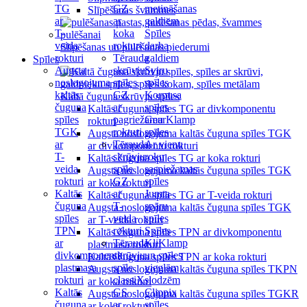
TG
GZ
metināšanas
Slīpēšanas švammes
ar
ar
galdiem
T-
koka
Spīles
veida
rokturi
darba
Slīpēšanas un pulēšanas piederumi
rokturi
Tērauda
galdiem
Spīles
Augsta
skrūvju
Sviru
noslogojuma
spīles
spīles
kaltās
GZ
Korpusa
Kaltā čuguna skrūvju spīles
čuguna
ar
spīles
Kaltās čuguna spīles TG ar divkomponentu
spīles
pagriežamu
GearKlamp
rokturi
TGK
rokturi
spīles
Augsta noslogojuma kaltās čuguna spīles TGK
ar
Tērauda
Ar vienu
ar divkomponentu rokturi
T-
skrūvju
roku
Kaltās čuguna spīles TG ar koka rokturi
veida
spīle
saspiežamas
Augsta noslogojuma kaltās čuguna spīles TGK
rokturi
GZ
spīles
ar koka rokturi
Kaltās
ar
Jumta
Kaltās čuguna spīles TG ar T-veida rokturi
čuguna
T-
spāru
Augsta noslogojuma kaltās čuguna spīles TGK
spīles
veida
spīles
ar T-veida rokturi
TPN
rokturi
Spīles
Kaltās čuguna spīles TPN ar divkomponentu
ar
Tērauda
KliKlamp
plastmasa rokturi
divkomponentu
skrūvju
un spīles
Kaltās čuguna spīles TPN ar koka rokturi
plastmasa
spīle
vieglām
Augsta noslogojuma kaltās čuguna spīles TKPN
rokturi
classiX
slodzēm
ar koka rokturi
Kaltās
GS
Clippix
Augsta noslogojuma kaltās čuguna spīles TGKR
čuguna
ar
spīles
ar koka rokturi