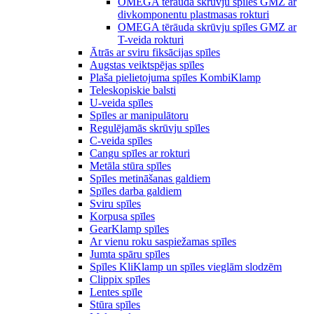
OMEGA tērauda skrūvju spīles GMZ ar
divkomponentu plastmasas rokturi
OMEGA tērāuda skrūvju spīles GMZ ar
T-veida rokturi
Ātrās ar sviru fiksācijas spīles
Augstas veiktspējas spīles
Plaša pielietojuma spīles KombiKlamp
Teleskopiskie balsti
U-veida spīles
Spīles ar manipulātoru
Regulējamās skrūvju spīles
C-veida spīles
Cangu spīles ar rokturi
Metāla stūra spīles
Spīles metināšanas galdiem
Spīles darba galdiem
Sviru spīles
Korpusa spīles
GearKlamp spīles
Ar vienu roku saspiežamas spīles
Jumta spāru spīles
Spīles KliKlamp un spīles vieglām slodzēm
Clippix spīles
Lentes spīle
Stūra spīles