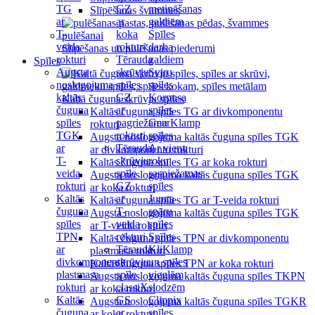
TG
GZ
metināšanas
Slīpēšanas švammes
ar
ar
galdiem
T-
koka
Spīles
veida
rokturi
darba
Slīpēšanas un pulēšanas piederumi
rokturi
Tērauda
galdiem
Spīles
Augsta
skrūvju
Sviru
noslogojuma
spīles
spīles
kaltās
GZ
Korpusa
Kaltā čuguna skrūvju spīles
čuguna
ar
spīles
Kaltās čuguna spīles TG ar divkomponentu
spīles
pagriežamu
GearKlamp
rokturi
TGK
rokturi
spīles
Augsta noslogojuma kaltās čuguna spīles TGK
ar
Tērauda
Ar vienu
ar divkomponentu rokturi
T-
skrūvju
roku
Kaltās čuguna spīles TG ar koka rokturi
veida
spīle
saspiežamas
Augsta noslogojuma kaltās čuguna spīles TGK
rokturi
GZ
spīles
ar koka rokturi
Kaltās
ar
Jumta
Kaltās čuguna spīles TG ar T-veida rokturi
čuguna
T-
spāru
Augsta noslogojuma kaltās čuguna spīles TGK
spīles
veida
spīles
ar T-veida rokturi
TPN
rokturi
Spīles
Kaltās čuguna spīles TPN ar divkomponentu
ar
Tērauda
KliKlamp
plastmasa rokturi
divkomponentu
skrūvju
un spīles
Kaltās čuguna spīles TPN ar koka rokturi
plastmasa
spīle
vieglām
Augsta noslogojuma kaltās čuguna spīles TKPN
rokturi
classiX
slodzēm
ar koka rokturi
Kaltās
GS
Clippix
Augsta noslogojuma kaltās čuguna spīles TGKR
čuguna
ar
spīles
ar koka rokturi