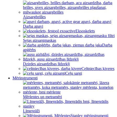
Aizsargbrilles
Darba apavi
Eksoskelets
Sejas aizsargmaskas
Darba
apģērbs
Dzirdes aizsardzības līdzekļi
Celtniecības ķiveres
Ceļu sargi
Mērinstrumenti
Mērlentes un metramēri
Līmeņrāži
Stanley mērinstrumenti