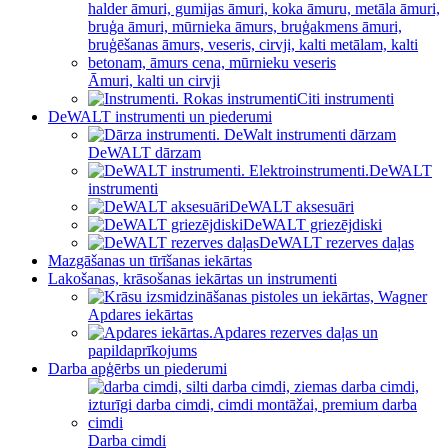
Āmuri, kalti un cirvji
Citi instrumenti
DeWALT instrumenti un piederumi
DeWALT dārzam
DeWALT
instrumenti
DeWALT aksesuāri
DeWALT griezējdiski
DeWALT rezerves daļas
Mazgāšanas un tīrīšanas iekārtas
Lakošanas, krāsošanas iekārtas un instrumenti
Apdares iekārtas
Apdares rezerves daļas un
papildaprīkojums
Darba apģērbs un piederumi
Darba cimdi