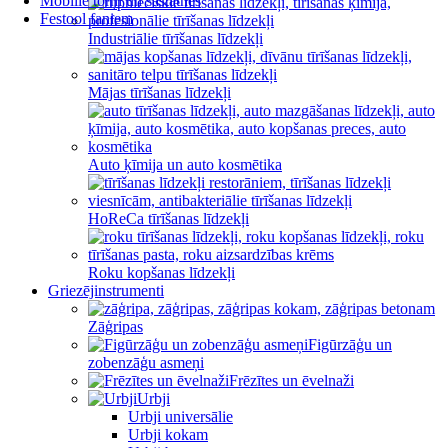
Mobilie torņi un sastatnes
Festool faniem
Industriālie tīrīšanas līdzekļi
Mājas tīrīšanas līdzekļi
Auto ķīmija un auto kosmētika
HoReCa tīrīšanas līdzekļi
Roku kopšanas līdzekļi
Griezējinstrumenti
Zāģripas
Figūrzāģu un
zobenzāģu asmeņi
Frēzītes un ēvelnaži
Urbji
Urbji universālie
Urbji kokam