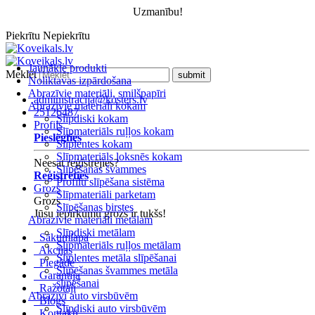
Uzmanību!
Piekrītu
Nepiekrītu
Jaunākie produkti
Meklēt
Noliktavas izpārdošana
Abrazīvie materiāli, smilšpapīri
administracija@kosters.lv
Abrazīvie materiāli kokam
25126487
Slīpdiski kokam
Profils
Slīpmateriāls ruļļos kokam
Pieslēgties
Slīplentes kokam
Slīpmateriāls loksnēs kokam
Neesat reģistrējies?
Slīpēšanas švammes
Reģistrēties
Profilu slīpēšana sistēma
Grozs
Slīpmateriāli parketam
Grozs
Slīpēšanas birstes
Jūsu iepirkumu grozs ir tukšs!
Abrazīvie materiāli metālam
Slīpdiski metālam
Sākumlapa
Slīpmateriāls ruļļos metālam
Akcijas
Slīplentes metāla slīpēšanai
Piegāde
Slīpēšanas švammes metāla
Garantija
slīpēšanai
Ražotāji
Abrazīvi auto virsbūvēm
Blogs
Slīpdiski auto virsbūvēm
Kontakti