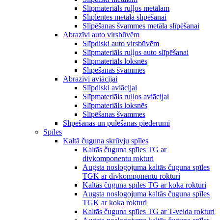
Slīpmateriāls ruļļos metālam
Slīplentes metāla slīpēšanai
Slīpēšanas švammes metāla slīpēšanai
Abrazīvi auto virsbūvēm
Slīpdiski auto virsbūvēm
Slīpmateriāls ruļļos auto slīpēšanai
Slīpmateriāls loksnēs
Slīpēšanas švammes
Abrazīvi aviācijai
Slīpdiski aviācijai
Slīpmateriāls ruļļos aviācijai
Slīpmateriāls loksnēs
Slīpēšanas švammes
Slīpēšanas un pulēšanas piederumi
Spīles
Kaltā čuguna skrūvju spīles
Kaltās čuguna spīles TG ar
divkomponentu rokturi
Augsta noslogojuma kaltās čuguna spīles
TGK ar divkomponentu rokturi
Kaltās čuguna spīles TG ar koka rokturi
Augsta noslogojuma kaltās čuguna spīles
TGK ar koka rokturi
Kaltās čuguna spīles TG ar T-veida rokturi