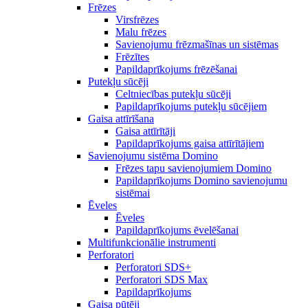
Frēzes
Virsfrēzes
Malu frēzes
Savienojumu frēzmašīnas un sistēmas
Frēzītes
Papildaprīkojums frēzēšanai
Putekļu sūcēji
Celtniecības putekļu sūcēji
Papildaprīkojums putekļu sūcējiem
Gaisa attīrīšana
Gaisa attīrītāji
Papildaprīkojums gaisa attīrītājiem
Savienojumu sistēma Domino
Frēzes tapu savienojumiem Domino
Papildaprīkojums Domino savienojumu
sistēmai
Ēveles
Ēveles
Papildaprīkojums ēvelēšanai
Multifunkcionālie instrumenti
Perforatori
Perforatori SDS+
Perforatori SDS Max
Papildaprīkojums
Gaisa pūtēji