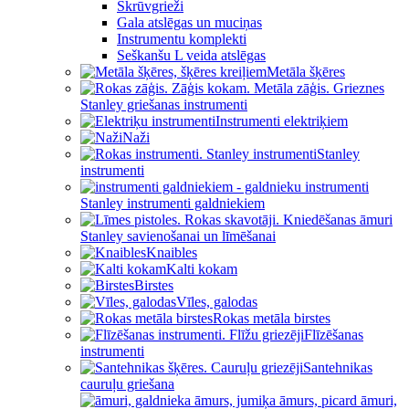
Skrūvgrieži
Gala atslēgas un muciņas
Instrumentu komplekti
Seškanšu L veida atslēgas
Metāla šķēres
Stanley griešanas instrumenti
Instrumenti elektriķiem
Naži
Stanley
instrumenti
Stanley instrumenti galdniekiem
Stanley savienošanai un līmēšanai
Knaibles
Kalti kokam
Birstes
Vīles, galodas
Rokas metāla birstes
Flīzēšanas
instrumenti
Santehnikas
cauruļu griešana