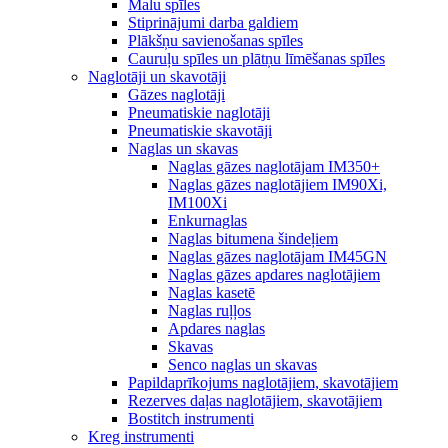
Malu spīles
Stiprinājumi darba galdiem
Plākšņu savienošanas spīles
Cauruļu spīles un plātņu līmēšanas spīles
Naglotāji un skavotāji
Gāzes naglotāji
Pneumatiskie naglotāji
Pneumatiskie skavotāji
Naglas un skavas
Naglas gāzes naglotājam IM350+
Naglas gāzes naglotājiem IM90Xi,
IM100Xi
Enkurnaglas
Naglas bitumena šindeļiem
Naglas gāzes naglotājam IM45GN
Naglas gāzes apdares naglotājiem
Naglas kasetē
Naglas ruļļos
Apdares naglas
Skavas
Senco naglas un skavas
Papildaprīkojums naglotājiem, skavotājiem
Rezerves daļas naglotājiem, skavotājiem
Bostitch instrumenti
Kreg instrumenti