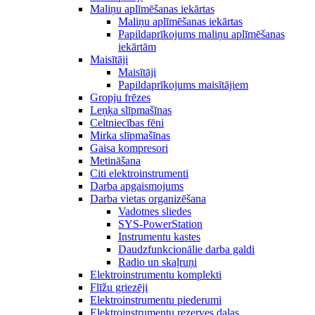
Maliņu aplīmēšanas iekārtas
Maliņu aplīmēšanas iekārtas
Papildaprīkojums maliņu aplīmēšanas
iekārtām
Maisītāji
Maisītāji
Papildaprīkojums maisītājiem
Gropju frēzes
Leņķa slīpmašīnas
Celtniecības fēni
Mirka slīpmašīnas
Gaisa kompresori
Metināšana
Citi elektroinstrumenti
Darba apgaismojums
Darba vietas organizēšana
Vadotnes sliedes
SYS-PowerStation
Instrumentu kastes
Daudzfunkcionālie darba galdi
Radio un skaļruņi
Elektroinstrumentu komplekti
Flīžu griezēji
Elektroinstrumentu piederumi
Elektroinstrumentu rezerves daļas