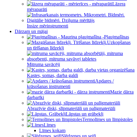
Lāzera
mēraparāti
Insize mērinstrumenti
Dārzam un mājai
Pļaujmašīnas
Uzkopšanas
un tīrīšanas līdzekļi
Mitruma savācēji
Kastes, somas, darba galdi
Apdares /
krāsošanas instrumenti
Mazie dārza
darbarīki
Abrazīvie diski, slīpmateriāli un palīgmateriāli
Lāpstas un grābekļi
Termolīmes un līmpistoles
Līmes
Līmes kokam
Slēdzenes un seifi