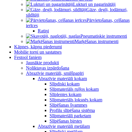
Lukturi un pagarinātāji
Gāze, degļi, lodāmuri,
sildītāji
Pārvietošanas, celšanas
ierīces
Ratiņi
Pneumatiskie instrumenti
Marķēšanas instrumenti
Kāpnes, kāpņu piederumi
Mobilie torņi un sastatnes
Festool faniem
Jaunākie produkti
Noliktavas izpārdošana
Abrazīvie materiāli, smilšpapīri
Abrazīvie materiāli kokam
Slīpdiski kokam
Slīpmateriāls ruļļos kokam
Slīplentes kokam
Slīpmateriāls loksnēs kokam
Slīpēšanas švammes
Profilu slīpēšana sistēma
Slīpmateriāli parketam
Slīpēšanas birstes
Abrazīvie materiāli metālam
Slīpdiski metālam