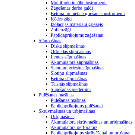
Multifunkcionālie instrumenti
Zāģēšanas darba galdi
Betona un metāla griešanas instrumenti
Ķēdes zāģi
Izolācijas materiālu griezējs
Zobenzāģi
Papildaprīkojums zāģēšanai
Slīpmašīnas
Diska slīpmašīnas
Orbitālās slīpmašīnas
Lentes slīpmašīnas
Akumulatora slīpmašīnas
Sienu un griestu slīpmašīnas
Slotiņu slīpmašīnas
Betona slīpmašīnas
Taisnās slīpmašīnas
Slīpēšanas piederumi
Pulēšanas mašīnas
Pulēšanas mašīnas
Papildaprīkojums pulēšanai
Skrūvmašīnas un urbjmašīnas
Urbjmašīnas
Akumulatora skrūvmašīnas un urbjmašīnas
Akumulatora perforātors
Papildaprīkojums skrūvēšanai un urbšanai