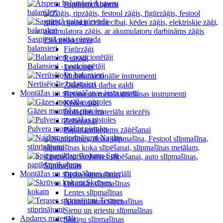
Atsperu
Papildaprīkojums
balansieri
Saspiestā gaisa pievada
Elektriskie zāģi
balansieri
Figūrzāģi
Ripzāģi
Balansieri - pozicionētāji
Leņķzāģi
Multifunkcionālie instrumenti
Nerūsējošie balansieri
Zāģēšanas darba galdi
Montāžas un stiprināšanas instrumenti
Betona un metāla griešanas instrumenti
Ķēdes zāģi
Gāzes montāžas pistoles
Izolācijas materiālu griezējs
Zobenzāģi
Pulvera montāžas pistoles
Papildaprīkojums zāģēšanai
Naglas,
stiprinājumi
Spit
papildaprīkojums
Slīpmašīnas
Montāžas un stiprināšanas materiāli
Diska slīpmašīnas
Skrūves
Orbitālās slīpmašīnas
kokam
Lentes slīpmašīnas
Terases
Akumulatora slīpmašīnas
stiprinājumi
Sienu un griestu slīpmašīnas
Apdares materiāli
Slotiņu slīpmašīnas