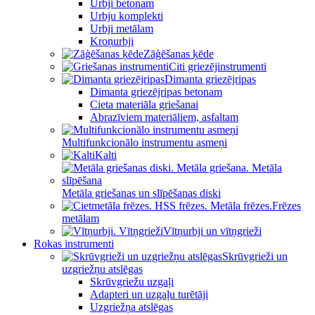
Urbji betonam
Urbju komplekti
Urbji metālam
Kroņurbji
Zāģēšanas ķēde
Citi griezējinstrumenti
Dimanta griezējripas
Dimanta griezējripas betonam
Cieta materiāla griešanai
Abrazīviem materiāliem, asfaltam
Multifunkcionālo instrumentu asmeņi
Kalti
Metāla griešanas un slīpēšanas diski
Frēzes
metālam
Vītņurbji un vītņgrieži
Rokas instrumenti
Skrūvgrieži un
uzgriežņu atslēgas
Skrūvgriežu uzgaļi
Adapteri un uzgaļu turētāji
Uzgriežņa atslēgas