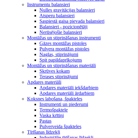
Instrumentu balansieri
Nulles gravitācijas balansieri
Atsperu balansieri
Saspiestā gaisa pievada balansieri
Balansieri - pozicionētāji
Nerūsējošie balansieri
Montāžas un stiprināšanas instrumenti
Gāzes montāžas pistoles
Pulvera montāžas pistoles
Naglas, stiprinājumi
Spit papildaprīkojums
Montāžas un stiprināšanas materiāli
Skrūves kokam
Terases stiprinājumi
Apdares materiāli
Apdares materiāli iekšdarbiem
Apdares materiāli ārdarbiem
Koksnes labošana, špakteles
Instrumenti un piederumi
Termošpaktele
Vaska krītiņi
Pastas
Pulverveida špakteles
Tīrīšanas līdzekļi
Industriālie tīrīšanas līdzekļi