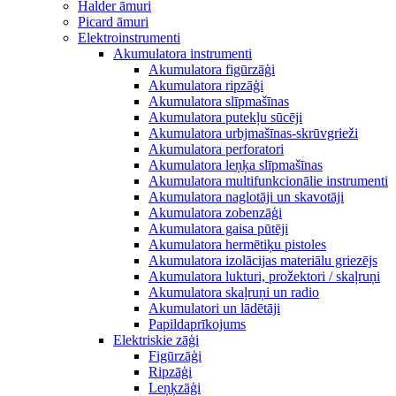
Halder āmuri
Picard āmuri
Elektroinstrumenti
Akumulatora instrumenti
Akumulatora figūrzāģi
Akumulatora ripzāģi
Akumulatora slīpmašīnas
Akumulatora putekļu sūcēji
Akumulatora urbjmašīnas-skrūvgrieži
Akumulatora perforatori
Akumulatora leņķa slīpmašīnas
Akumulatora multifunkcionālie instrumenti
Akumulatora naglotāji un skavotāji
Akumulatora zobenzāģi
Akumulatora gaisa pūtēji
Akumulatora hermētiķu pistoles
Akumulatora izolācijas materiālu griezējs
Akumulatora lukturi, prožektori / skaļruņi
Akumulatora skaļruņi un radio
Akumulatori un lādētāji
Papildaprīkojums
Elektriskie zāģi
Figūrzāģi
Ripzāģi
Leņķzāģi