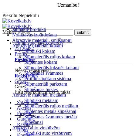
Uzmanību!
Piekrītu
Nepiekrītu
Jaunākie produkti
Meklēt
Noliktavas izpārdošana
Abrazīvie materiāli, smilšpapīri
administracija@kosters.lv
Abrazīvie materiāli kokam
25126487
Slīpdiski kokam
Profils
Slīpmateriāls ruļļos kokam
Pieslēgties
Slīplentes kokam
Slīpmateriāls loksnēs kokam
Neesat reģistrējies?
Slīpēšanas švammes
Reģistrēties
Profilu slīpēšana sistēma
Grozs
Slīpmateriāli parketam
Grozs
Slīpēšanas birstes
Jūsu iepirkumu grozs ir tukšs!
Abrazīvie materiāli metālam
Slīpdiski metālam
Sākumlapa
Slīpmateriāls ruļļos metālam
Akcijas
Slīplentes metāla slīpēšanai
Piegāde
Slīpēšanas švammes metāla
Garantija
slīpēšanai
Ražotāji
Abrazīvi auto virsbūvēm
Blogs
Slīpdiski auto virsbūvēm
Kontakti