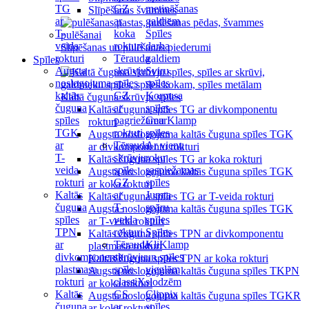
TG
GZ
metināšanas
Slīpēšanas švammes
ar
ar
galdiem
T-
koka
Spīles
veida
rokturi
darba
Slīpēšanas un pulēšanas piederumi
rokturi
Tērauda
galdiem
Spīles
Augsta
skrūvju
Sviru
noslogojuma
spīles
spīles
kaltās
GZ
Korpusa
Kaltā čuguna skrūvju spīles
čuguna
ar
spīles
Kaltās čuguna spīles TG ar divkomponentu
spīles
pagriežamu
GearKlamp
rokturi
TGK
rokturi
spīles
Augsta noslogojuma kaltās čuguna spīles TGK
ar
Tērauda
Ar vienu
ar divkomponentu rokturi
T-
skrūvju
roku
Kaltās čuguna spīles TG ar koka rokturi
veida
spīle
saspiežamas
Augsta noslogojuma kaltās čuguna spīles TGK
rokturi
GZ
spīles
ar koka rokturi
Kaltās
ar
Jumta
Kaltās čuguna spīles TG ar T-veida rokturi
čuguna
T-
spāru
Augsta noslogojuma kaltās čuguna spīles TGK
spīles
veida
spīles
ar T-veida rokturi
TPN
rokturi
Spīles
Kaltās čuguna spīles TPN ar divkomponentu
ar
Tērauda
KliKlamp
plastmasa rokturi
divkomponentu
skrūvju
un spīles
Kaltās čuguna spīles TPN ar koka rokturi
plastmasa
spīle
vieglām
Augsta noslogojuma kaltās čuguna spīles TKPN
rokturi
classiX
slodzēm
ar koka rokturi
Kaltās
GS
Clippix
Augsta noslogojuma kaltās čuguna spīles TGKR
čuguna
ar
spīles
ar koka rokturi