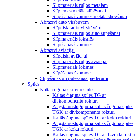
Slīpmateriāls ruļļos metālam
Slīplentes metāla slīpēšanai
Slīpēšanas švammes metāla slīpēšanai
Abrazīvi auto virsbūvēm
Slīpdiski auto virsbūvēm
Slīpmateriāls ruļļos auto slīpēšanai
Slīpmateriāls loksnēs
Slīpēšanas švammes
Abrazīvi aviācijai
Slīpdiski aviācijai
Slīpmateriāls ruļļos aviācijai
Slīpmateriāls loksnēs
Slīpēšanas švammes
Slīpēšanas un pulēšanas piederumi
Spīles
Kaltā čuguna skrūvju spīles
Kaltās čuguna spīles TG ar
divkomponentu rokturi
Augsta noslogojuma kaltās čuguna spīles
TGK ar divkomponentu rokturi
Kaltās čuguna spīles TG ar koka rokturi
Augsta noslogojuma kaltās čuguna spīles
TGK ar koka rokturi
Kaltās čuguna spīles TG ar T-veida rokturi