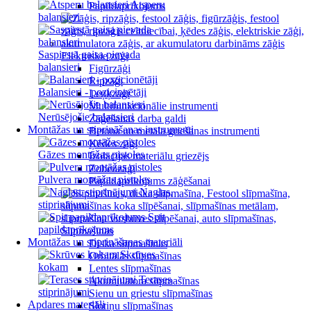
Atsperu
Papildaprīkojums
balansieri
Saspiestā gaisa pievada
Elektriskie zāģi
balansieri
Figūrzāģi
Ripzāģi
Balansieri - pozicionētāji
Leņķzāģi
Multifunkcionālie instrumenti
Nerūsējošie balansieri
Zāģēšanas darba galdi
Montāžas un stiprināšanas instrumenti
Betona un metāla griešanas instrumenti
Ķēdes zāģi
Gāzes montāžas pistoles
Izolācijas materiālu griezējs
Zobenzāģi
Pulvera montāžas pistoles
Papildaprīkojums zāģēšanai
Naglas,
stiprinājumi
Spit
papildaprīkojums
Slīpmašīnas
Montāžas un stiprināšanas materiāli
Diska slīpmašīnas
Skrūves
Orbitālās slīpmašīnas
kokam
Lentes slīpmašīnas
Terases
Akumulatora slīpmašīnas
stiprinājumi
Sienu un griestu slīpmašīnas
Apdares materiāli
Slotiņu slīpmašīnas