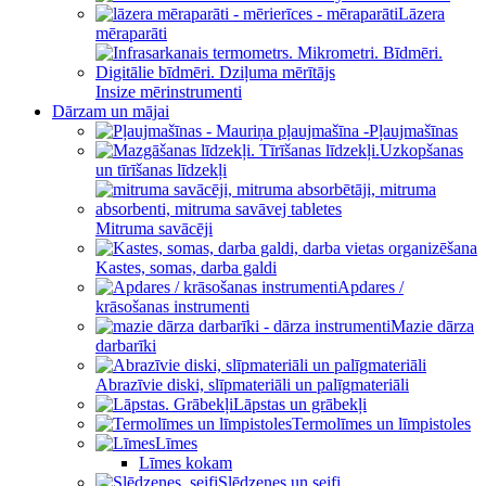
Lāzera
mēraparāti
Insize mērinstrumenti
Dārzam un mājai
Pļaujmašīnas
Uzkopšanas
un tīrīšanas līdzekļi
Mitruma savācēji
Kastes, somas, darba galdi
Apdares /
krāsošanas instrumenti
Mazie dārza
darbarīki
Abrazīvie diski, slīpmateriāli un palīgmateriāli
Lāpstas un grābekļi
Termolīmes un līmpistoles
Līmes
Līmes kokam
Slēdzenes un seifi