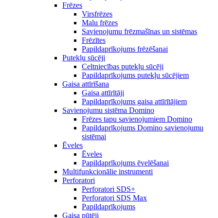
Frēzes
Virsfrēzes
Malu frēzes
Savienojumu frēzmašīnas un sistēmas
Frēzītes
Papildaprīkojums frēzēšanai
Putekļu sūcēji
Celtniecības putekļu sūcēji
Papildaprīkojums putekļu sūcējiem
Gaisa attīrīšana
Gaisa attīrītāji
Papildaprīkojums gaisa attīrītājiem
Savienojumu sistēma Domino
Frēzes tapu savienojumiem Domino
Papildaprīkojums Domino savienojumu
sistēmai
Ēveles
Ēveles
Papildaprīkojums ēvelēšanai
Multifunkcionālie instrumenti
Perforatori
Perforatori SDS+
Perforatori SDS Max
Papildaprīkojums
Gaisa pūtēji