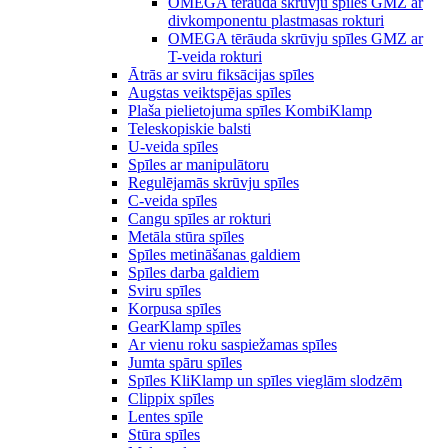
OMEGA tērauda skrūvju spīles GMZ ar
divkomponentu plastmasas rokturi
OMEGA tērāuda skrūvju spīles GMZ ar
T-veida rokturi
Ātrās ar sviru fiksācijas spīles
Augstas veiktspējas spīles
Plaša pielietojuma spīles KombiKlamp
Teleskopiskie balsti
U-veida spīles
Spīles ar manipulātoru
Regulējamās skrūvju spīles
C-veida spīles
Cangu spīles ar rokturi
Metāla stūra spīles
Spīles metināšanas galdiem
Spīles darba galdiem
Sviru spīles
Korpusa spīles
GearKlamp spīles
Ar vienu roku saspiežamas spīles
Jumta spāru spīles
Spīles KliKlamp un spīles vieglām slodzēm
Clippix spīles
Lentes spīle
Stūra spīles