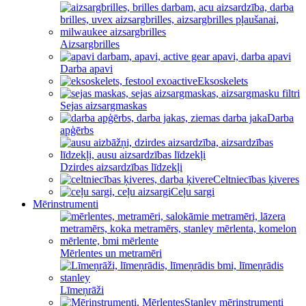
Aizsargbrilles
Darba apavi
Eksoskelets
Sejas aizsargmaskas
Darba
apģērbs
Dzirdes aizsardzības līdzekļi
Celtniecības ķiveres
Ceļu sargi
Mērinstrumenti
Mērlentes un metramēri
Līmeņrāži
Stanley mērinstrumenti