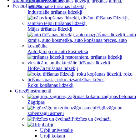
Mobilie torņi un sastatnes
Festool faniem
Industriālie tīrīšanas līdzekļi
Mājas tīrīšanas līdzekļi
Auto ķīmija un auto kosmētika
HoReCa tīrīšanas līdzekļi
Roku kopšanas līdzekļi
Griezējinstrumenti
Zāģripas
Figūrzāģu un
zobenzāģu asmeņi
Frēzītes un ēvelnaži
Urbji
Urbji universālie
Urbji kokam