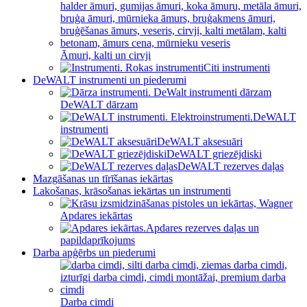
Āmuri, kalti un cirvji
Citi instrumenti
DeWALT instrumenti un piederumi
DeWALT dārzam
DeWALT
instrumenti
DeWALT aksesuāri
DeWALT griezējdiski
DeWALT rezerves daļas
Mazgāšanas un tīrīšanas iekārtas
Lakošanas, krāsošanas iekārtas un instrumenti
Apdares iekārtas
Apdares rezerves daļas un
papildaprīkojums
Darba apģērbs un piederumi
Darba cimdi