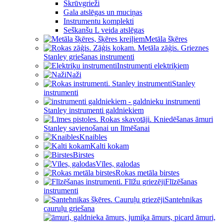
Skrūvgrieži
Gala atslēgas un muciņas
Instrumentu komplekti
Seškanšu L veida atslēgas
Metāla šķēres
Stanley griešanas instrumenti
Instrumenti elektriķiem
Naži
Stanley
instrumenti
Stanley instrumenti galdniekiem
Stanley savienošanai un līmēšanai
Knaibles
Kalti kokam
Birstes
Vīles, galodas
Rokas metāla birstes
Flīzēšanas
instrumenti
Santehnikas
cauruļu griešana