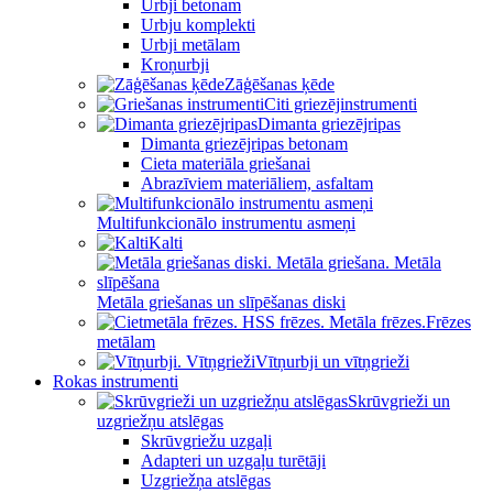
Urbji betonam
Urbju komplekti
Urbji metālam
Kroņurbji
Zāģēšanas ķēde
Citi griezējinstrumenti
Dimanta griezējripas
Dimanta griezējripas betonam
Cieta materiāla griešanai
Abrazīviem materiāliem, asfaltam
Multifunkcionālo instrumentu asmeņi
Kalti
Metāla griešanas un slīpēšanas diski
Frēzes
metālam
Vītņurbji un vītņgrieži
Rokas instrumenti
Skrūvgrieži un
uzgriežņu atslēgas
Skrūvgriežu uzgaļi
Adapteri un uzgaļu turētāji
Uzgriežņa atslēgas