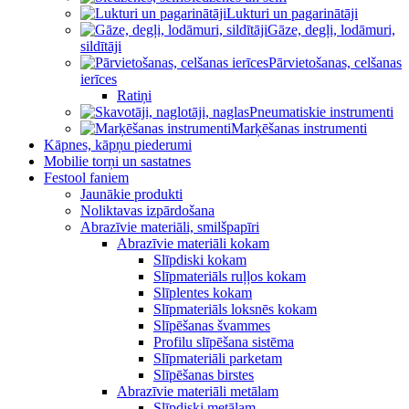
Lukturi un pagarinātāji
Gāze, degļi, lodāmuri,
sildītāji
Pārvietošanas, celšanas
ierīces
Ratiņi
Pneumatiskie instrumenti
Marķēšanas instrumenti
Kāpnes, kāpņu piederumi
Mobilie torņi un sastatnes
Festool faniem
Jaunākie produkti
Noliktavas izpārdošana
Abrazīvie materiāli, smilšpapīri
Abrazīvie materiāli kokam
Slīpdiski kokam
Slīpmateriāls ruļļos kokam
Slīplentes kokam
Slīpmateriāls loksnēs kokam
Slīpēšanas švammes
Profilu slīpēšana sistēma
Slīpmateriāli parketam
Slīpēšanas birstes
Abrazīvie materiāli metālam
Slīpdiski metālam