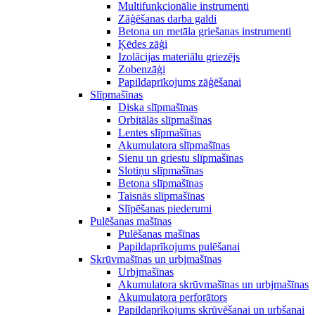
Multifunkcionālie instrumenti
Zāģēšanas darba galdi
Betona un metāla griešanas instrumenti
Ķēdes zāģi
Izolācijas materiālu griezējs
Zobenzāģi
Papildaprīkojums zāģēšanai
Slīpmašīnas
Diska slīpmašīnas
Orbitālās slīpmašīnas
Lentes slīpmašīnas
Akumulatora slīpmašīnas
Sienu un griestu slīpmašīnas
Slotiņu slīpmašīnas
Betona slīpmašīnas
Taisnās slīpmašīnas
Slīpēšanas piederumi
Pulēšanas mašīnas
Pulēšanas mašīnas
Papildaprīkojums pulēšanai
Skrūvmašīnas un urbjmašīnas
Urbjmašīnas
Akumulatora skrūvmašīnas un urbjmašīnas
Akumulatora perforātors
Papildaprīkojums skrūvēšanai un urbšanai