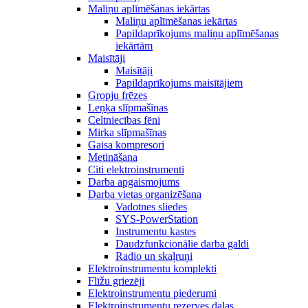
Maliņu aplīmēšanas iekārtas
Maliņu aplīmēšanas iekārtas
Papildaprīkojums maliņu aplīmēšanas
iekārtām
Maisītāji
Maisītāji
Papildaprīkojums maisītājiem
Gropju frēzes
Leņķa slīpmašīnas
Celtniecības fēni
Mirka slīpmašīnas
Gaisa kompresori
Metināšana
Citi elektroinstrumenti
Darba apgaismojums
Darba vietas organizēšana
Vadotnes sliedes
SYS-PowerStation
Instrumentu kastes
Daudzfunkcionālie darba galdi
Radio un skaļruņi
Elektroinstrumentu komplekti
Flīžu griezēji
Elektroinstrumentu piederumi
Elektroinstrumentu rezerves daļas