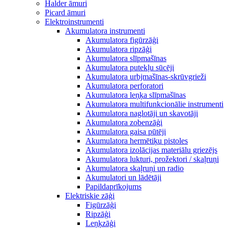
Halder āmuri
Picard āmuri
Elektroinstrumenti
Akumulatora instrumenti
Akumulatora figūrzāģi
Akumulatora ripzāģi
Akumulatora slīpmašīnas
Akumulatora putekļu sūcēji
Akumulatora urbjmašīnas-skrūvgrieži
Akumulatora perforatori
Akumulatora leņķa slīpmašīnas
Akumulatora multifunkcionālie instrumenti
Akumulatora naglotāji un skavotāji
Akumulatora zobenzāģi
Akumulatora gaisa pūtēji
Akumulatora hermētiķu pistoles
Akumulatora izolācijas materiālu griezējs
Akumulatora lukturi, prožektori / skaļruņi
Akumulatora skaļruņi un radio
Akumulatori un lādētāji
Papildaprīkojums
Elektriskie zāģi
Figūrzāģi
Ripzāģi
Leņķzāģi