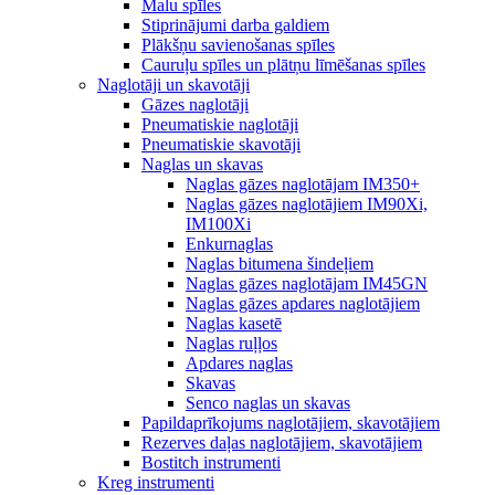
Malu spīles
Stiprinājumi darba galdiem
Plākšņu savienošanas spīles
Cauruļu spīles un plātņu līmēšanas spīles
Naglotāji un skavotāji
Gāzes naglotāji
Pneumatiskie naglotāji
Pneumatiskie skavotāji
Naglas un skavas
Naglas gāzes naglotājam IM350+
Naglas gāzes naglotājiem IM90Xi,
IM100Xi
Enkurnaglas
Naglas bitumena šindeļiem
Naglas gāzes naglotājam IM45GN
Naglas gāzes apdares naglotājiem
Naglas kasetē
Naglas ruļļos
Apdares naglas
Skavas
Senco naglas un skavas
Papildaprīkojums naglotājiem, skavotājiem
Rezerves daļas naglotājiem, skavotājiem
Bostitch instrumenti
Kreg instrumenti