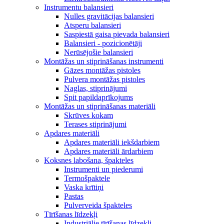
Instrumentu balansieri
Nulles gravitācijas balansieri
Atsperu balansieri
Saspiestā gaisa pievada balansieri
Balansieri - pozicionētāji
Nerūsējošie balansieri
Montāžas un stiprināšanas instrumenti
Gāzes montāžas pistoles
Pulvera montāžas pistoles
Naglas, stiprinājumi
Spit papildaprīkojums
Montāžas un stiprināšanas materiāli
Skrūves kokam
Terases stiprinājumi
Apdares materiāli
Apdares materiāli iekšdarbiem
Apdares materiāli ārdarbiem
Koksnes labošana, špakteles
Instrumenti un piederumi
Termošpaktele
Vaska krītiņi
Pastas
Pulverveida špakteles
Tīrīšanas līdzekļi
Industriālie tīrīšanas līdzekļi