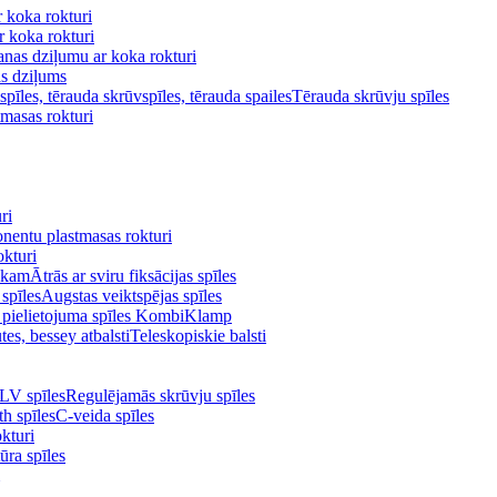
 koka rokturi
 koka rokturi
anas dziļumu ar koka rokturi
as dziļums
Tērauda skrūvju spīles
masas rokturi
ri
entu plastmasas rokturi
kturi
Ātrās ar sviru fiksācijas spīles
Augstas veiktspējas spīles
 pielietojuma spīles KombiKlamp
Teleskopiskie balsti
Regulējamās skrūvju spīles
C-veida spīles
kturi
ūra spīles