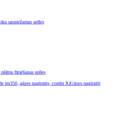
oku saspiežamas spīles
 plātņu līmēšanas spīles
Gāzes naglotāji