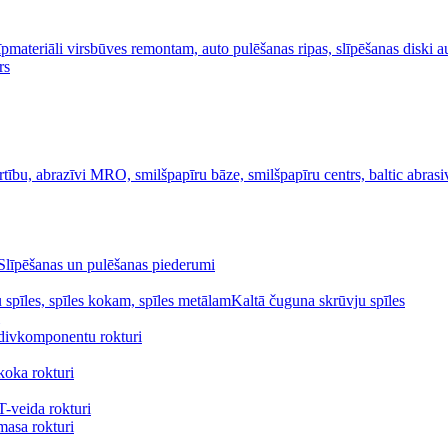
Slīpēšanas un pulēšanas piederumi
Kaltā čuguna skrūvju spīles
divkomponentu rokturi
koka rokturi
-veida rokturi
masa rokturi