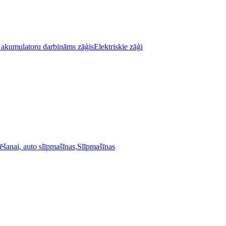
Elektriskie zāģi
Slīpmašīnas