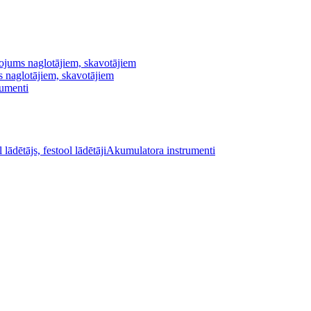
ojums naglotājiem, skavotājiem
s naglotājiem, skavotājiem
rumenti
Akumulatora instrumenti