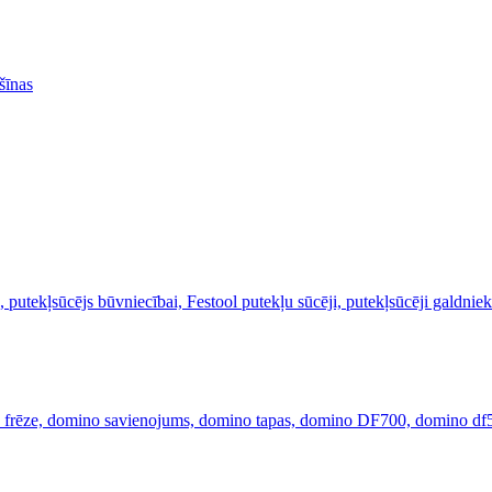
šīnas