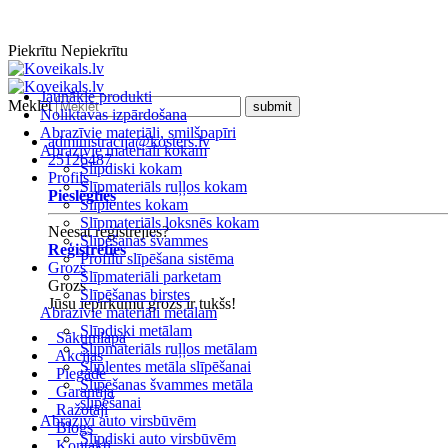
Piekrītu
Nepiekrītu
Jaunākie produkti
Meklēt
Noliktavas izpārdošana
Abrazīvie materiāli, smilšpapīri
administracija@kosters.lv
Abrazīvie materiāli kokam
25126487
Slīpdiski kokam
Profils
Slīpmateriāls ruļļos kokam
Pieslēgties
Slīplentes kokam
Slīpmateriāls loksnēs kokam
Neesat reģistrējies?
Slīpēšanas švammes
Reģistrēties
Profilu slīpēšana sistēma
Grozs
Slīpmateriāli parketam
Grozs
Slīpēšanas birstes
Jūsu iepirkumu grozs ir tukšs!
Abrazīvie materiāli metālam
Slīpdiski metālam
Sākumlapa
Slīpmateriāls ruļļos metālam
Akcijas
Slīplentes metāla slīpēšanai
Piegāde
Slīpēšanas švammes metāla
Garantija
slīpēšanai
Ražotāji
Abrazīvi auto virsbūvēm
Blogs
Slīpdiski auto virsbūvēm
Kontakti