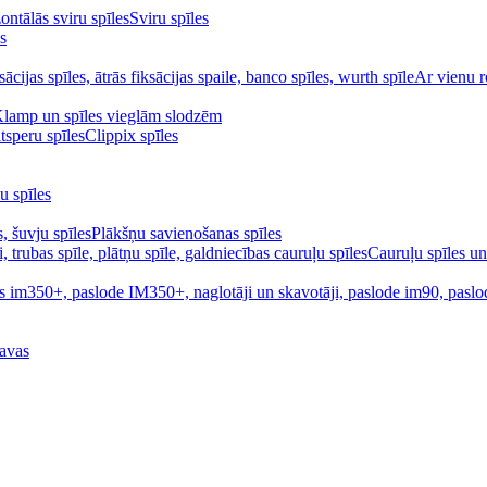
Sviru spīles
s
Ar vienu r
Klamp un spīles vieglām slodzēm
Clippix spīles
u spīles
Plākšņu savienošanas spīles
Cauruļu spīles un
avas