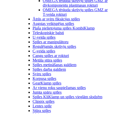
OMEGA tērauda skrūvju spīles GMZ ar
divkomponentu plastmasas rokturi
OMEGA tērāuda skrūvju spīles GMZ ar
T-veida rokturi
Ātrās ar sviru fiksācijas spīles
Augstas veiktspējas spīles
Plaša pielietojuma spīles KombiKlamp
Teleskopiskie balsti
U-veida spīles
Spīles ar manipulātoru
Regulējamās skrūvju spīles
C-veida spīles
Cangu spīles ar rokturi
Metāla stūra spīles
Spīles metināšanas galdiem
Spīles darba galdiem
Sviru spīles
Korpusa spīles
GearKlamp spīles
Ar vienu roku saspiežamas spīles
Jumta spāru spīles
Spīles KliKlamp un spīles vieglām slodzēm
Clippix spīles
Lentes spīle
Stūra spīles