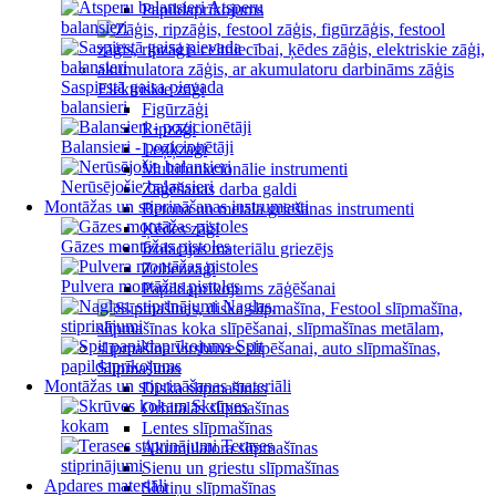
Atsperu
Papildaprīkojums
balansieri
Saspiestā gaisa pievada
Elektriskie zāģi
balansieri
Figūrzāģi
Ripzāģi
Balansieri - pozicionētāji
Leņķzāģi
Multifunkcionālie instrumenti
Nerūsējošie balansieri
Zāģēšanas darba galdi
Montāžas un stiprināšanas instrumenti
Betona un metāla griešanas instrumenti
Ķēdes zāģi
Gāzes montāžas pistoles
Izolācijas materiālu griezējs
Zobenzāģi
Pulvera montāžas pistoles
Papildaprīkojums zāģēšanai
Naglas,
stiprinājumi
Spit
papildaprīkojums
Slīpmašīnas
Montāžas un stiprināšanas materiāli
Diska slīpmašīnas
Skrūves
Orbitālās slīpmašīnas
kokam
Lentes slīpmašīnas
Terases
Akumulatora slīpmašīnas
stiprinājumi
Sienu un griestu slīpmašīnas
Apdares materiāli
Slotiņu slīpmašīnas