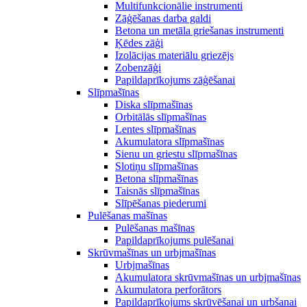
Multifunkcionālie instrumenti
Zāģēšanas darba galdi
Betona un metāla griešanas instrumenti
Ķēdes zāģi
Izolācijas materiālu griezējs
Zobenzāģi
Papildaprīkojums zāģēšanai
Slīpmašīnas
Diska slīpmašīnas
Orbitālās slīpmašīnas
Lentes slīpmašīnas
Akumulatora slīpmašīnas
Sienu un griestu slīpmašīnas
Slotiņu slīpmašīnas
Betona slīpmašīnas
Taisnās slīpmašīnas
Slīpēšanas piederumi
Pulēšanas mašīnas
Pulēšanas mašīnas
Papildaprīkojums pulēšanai
Skrūvmašīnas un urbjmašīnas
Urbjmašīnas
Akumulatora skrūvmašīnas un urbjmašīnas
Akumulatora perforātors
Papildaprīkojums skrūvēšanai un urbšanai