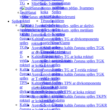
TG
GZ
metināšanas
Slīpēšanas švammes
ar
ar
galdiem
T-
koka
Spīles
veida
rokturi
darba
Slīpēšanas un pulēšanas piederumi
rokturi
Tērauda
galdiem
Spīles
Augsta
skrūvju
Sviru
noslogojuma
spīles
spīles
kaltās
GZ
Korpusa
Kaltā čuguna skrūvju spīles
čuguna
ar
spīles
Kaltās čuguna spīles TG ar divkomponentu
spīles
pagriežamu
GearKlamp
rokturi
TGK
rokturi
spīles
Augsta noslogojuma kaltās čuguna spīles TGK
ar
Tērauda
Ar vienu
ar divkomponentu rokturi
T-
skrūvju
roku
Kaltās čuguna spīles TG ar koka rokturi
veida
spīle
saspiežamas
Augsta noslogojuma kaltās čuguna spīles TGK
rokturi
GZ
spīles
ar koka rokturi
Kaltās
ar
Jumta
Kaltās čuguna spīles TG ar T-veida rokturi
čuguna
T-
spāru
Augsta noslogojuma kaltās čuguna spīles TGK
spīles
veida
spīles
ar T-veida rokturi
TPN
rokturi
Spīles
Kaltās čuguna spīles TPN ar divkomponentu
ar
Tērauda
KliKlamp
plastmasa rokturi
divkomponentu
skrūvju
un spīles
Kaltās čuguna spīles TPN ar koka rokturi
plastmasa
spīle
vieglām
Augsta noslogojuma kaltās čuguna spīles TKPN
rokturi
classiX
slodzēm
ar koka rokturi
Kaltās
GS
Clippix
Augsta noslogojuma kaltās čuguna spīles TGKR
čuguna
ar
spīles
ar koka rokturi