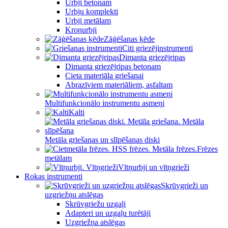
Urbji betonam
Urbju komplekti
Urbji metālam
Kroņurbji
Zāģēšanas ķēde
Citi griezējinstrumenti
Dimanta griezējripas
Dimanta griezējripas betonam
Cieta materiāla griešanai
Abrazīviem materiāliem, asfaltam
Multifunkcionālo instrumentu asmeņi
Kalti
Metāla griešanas un slīpēšanas diski
Frēzes
metālam
Vītņurbji un vītņgrieži
Rokas instrumenti
Skrūvgrieži un
uzgriežņu atslēgas
Skrūvgriežu uzgaļi
Adapteri un uzgaļu turētāji
Uzgriežņa atslēgas