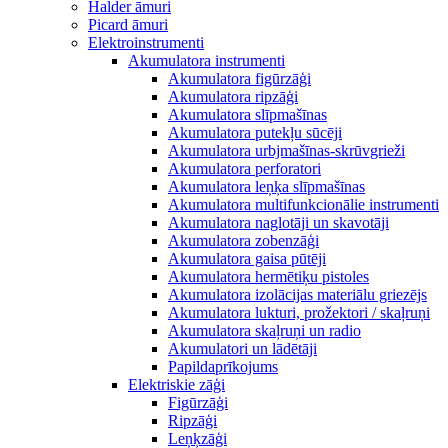
Halder āmuri
Picard āmuri
Elektroinstrumenti
Akumulatora instrumenti
Akumulatora figūrzāģi
Akumulatora ripzāģi
Akumulatora slīpmašīnas
Akumulatora putekļu sūcēji
Akumulatora urbjmašīnas-skrūvgrieži
Akumulatora perforatori
Akumulatora leņķa slīpmašīnas
Akumulatora multifunkcionālie instrumenti
Akumulatora naglotāji un skavotāji
Akumulatora zobenzāģi
Akumulatora gaisa pūtēji
Akumulatora hermētiķu pistoles
Akumulatora izolācijas materiālu griezējs
Akumulatora lukturi, prožektori / skaļruņi
Akumulatora skaļruņi un radio
Akumulatori un lādētāji
Papildaprīkojums
Elektriskie zāģi
Figūrzāģi
Ripzāģi
Leņķzāģi