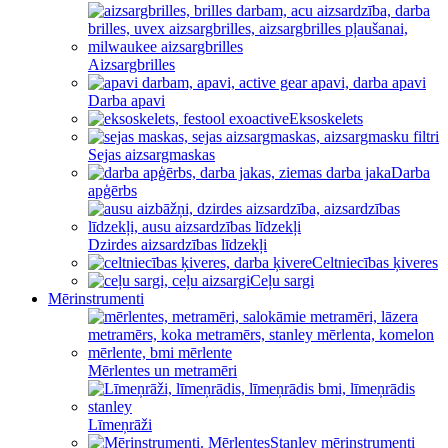
Aizsargbrilles
Darba apavi
Eksoskelets
Sejas aizsargmaskas
Darba
apģērbs
Dzirdes aizsardzības līdzekļi
Celtniecības ķiveres
Ceļu sargi
Mērinstrumenti
Mērlentes un metramēri
Līmeņrāži
Stanley mērinstrumenti