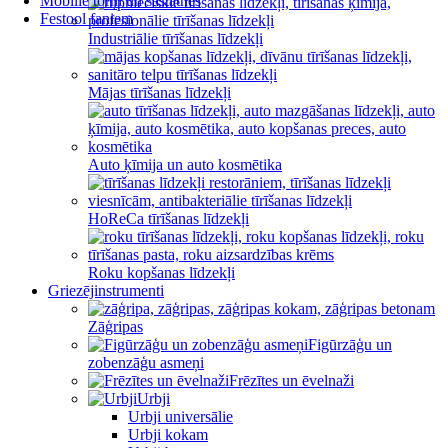
Mobilie torņi un sastatnes
Festool faniem
Industriālie tīrīšanas līdzekļi
Mājas tīrīšanas līdzekļi
Auto ķīmija un auto kosmētika
HoReCa tīrīšanas līdzekļi
Roku kopšanas līdzekļi
Griezējinstrumenti
Zāģripas
Figūrzāģu un
zobenzāģu asmeņi
Frēzītes un ēvelnaži
Urbji
Urbji universālie
Urbji kokam