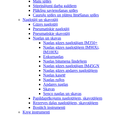
Malu spīles
Stiprinājumi darba galdiem
Plākšņu savienošanas spīles
Cauruļu spīles un plātņu līmēšanas spīles
Naglotāji un skavotāji
Gāzes naglotāji
Pneumatiskie naglotāji
Pneumatiskie skavotāji
Naglas un skavas
Naglas gāzes naglotājam IM350+
Naglas gāzes naglotājiem IM90Xi,
IM100Xi
Enkurnaglas
Naglas bitumena šindeļiem
Naglas gāzes naglotājam IM45GN
Naglas gāzes apdares naglotājiem
Naglas kasetē
Naglas ruļļos
Apdares naglas
Skavas
Senco naglas un skavas
Papildaprīkojums naglotājiem, skavotājiem
Rezerves daļas naglotājiem, skavotājiem
Bostitch instrumenti
Kreg instrumenti