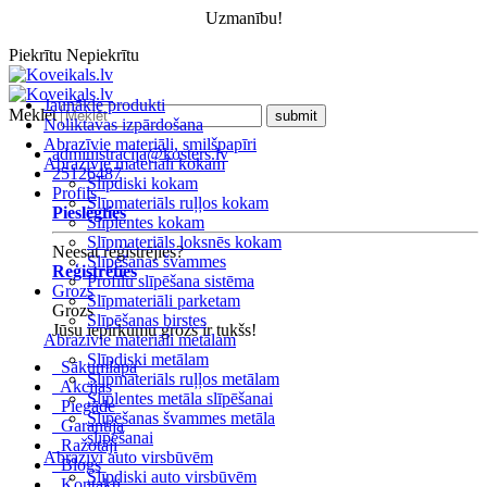
Uzmanību!
Piekrītu
Nepiekrītu
Jaunākie produkti
Meklēt
Noliktavas izpārdošana
Abrazīvie materiāli, smilšpapīri
administracija@kosters.lv
Abrazīvie materiāli kokam
25126487
Slīpdiski kokam
Profils
Slīpmateriāls ruļļos kokam
Pieslēgties
Slīplentes kokam
Slīpmateriāls loksnēs kokam
Neesat reģistrējies?
Slīpēšanas švammes
Reģistrēties
Profilu slīpēšana sistēma
Grozs
Slīpmateriāli parketam
Grozs
Slīpēšanas birstes
Jūsu iepirkumu grozs ir tukšs!
Abrazīvie materiāli metālam
Slīpdiski metālam
Sākumlapa
Slīpmateriāls ruļļos metālam
Akcijas
Slīplentes metāla slīpēšanai
Piegāde
Slīpēšanas švammes metāla
Garantija
slīpēšanai
Ražotāji
Abrazīvi auto virsbūvēm
Blogs
Slīpdiski auto virsbūvēm
Kontakti