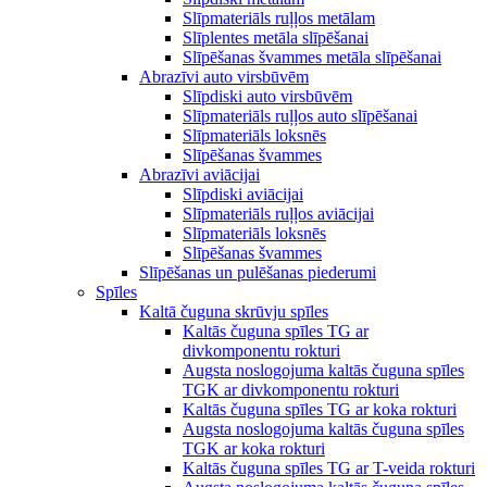
Slīpmateriāls ruļļos metālam
Slīplentes metāla slīpēšanai
Slīpēšanas švammes metāla slīpēšanai
Abrazīvi auto virsbūvēm
Slīpdiski auto virsbūvēm
Slīpmateriāls ruļļos auto slīpēšanai
Slīpmateriāls loksnēs
Slīpēšanas švammes
Abrazīvi aviācijai
Slīpdiski aviācijai
Slīpmateriāls ruļļos aviācijai
Slīpmateriāls loksnēs
Slīpēšanas švammes
Slīpēšanas un pulēšanas piederumi
Spīles
Kaltā čuguna skrūvju spīles
Kaltās čuguna spīles TG ar
divkomponentu rokturi
Augsta noslogojuma kaltās čuguna spīles
TGK ar divkomponentu rokturi
Kaltās čuguna spīles TG ar koka rokturi
Augsta noslogojuma kaltās čuguna spīles
TGK ar koka rokturi
Kaltās čuguna spīles TG ar T-veida rokturi