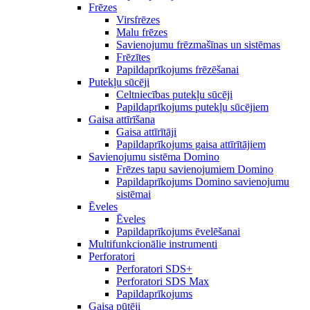
Frēzes
Virsfrēzes
Malu frēzes
Savienojumu frēzmašīnas un sistēmas
Frēzītes
Papildaprīkojums frēzēšanai
Putekļu sūcēji
Celtniecības putekļu sūcēji
Papildaprīkojums putekļu sūcējiem
Gaisa attīrīšana
Gaisa attīrītāji
Papildaprīkojums gaisa attīrītājiem
Savienojumu sistēma Domino
Frēzes tapu savienojumiem Domino
Papildaprīkojums Domino savienojumu
sistēmai
Ēveles
Ēveles
Papildaprīkojums ēvelēšanai
Multifunkcionālie instrumenti
Perforatori
Perforatori SDS+
Perforatori SDS Max
Papildaprīkojums
Gaisa pūtēji