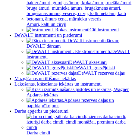
Āmuri, kalti un cirvji
Citi instrumenti
DeWALT instrumenti un piederumi
DeWALT dārzam
DeWALT
instrumenti
DeWALT aksesuāri
DeWALT griezējdiski
DeWALT rezerves daļas
Mazgāšanas un tīrīšanas iekārtas
Lakošanas, krāsošanas iekārtas un instrumenti
Apdares iekārtas
Apdares rezerves daļas un
papildaprīkojums
Darba apģērbs un piederumi
Darba cimdi