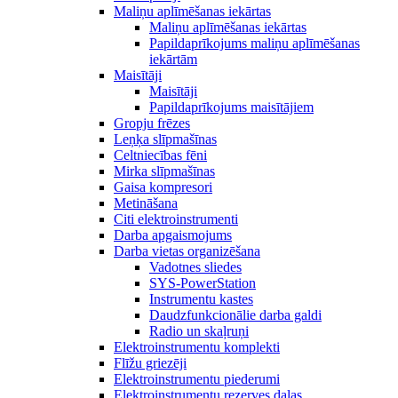
Maliņu aplīmēšanas iekārtas
Maliņu aplīmēšanas iekārtas
Papildaprīkojums maliņu aplīmēšanas
iekārtām
Maisītāji
Maisītāji
Papildaprīkojums maisītājiem
Gropju frēzes
Leņķa slīpmašīnas
Celtniecības fēni
Mirka slīpmašīnas
Gaisa kompresori
Metināšana
Citi elektroinstrumenti
Darba apgaismojums
Darba vietas organizēšana
Vadotnes sliedes
SYS-PowerStation
Instrumentu kastes
Daudzfunkcionālie darba galdi
Radio un skaļruņi
Elektroinstrumentu komplekti
Flīžu griezēji
Elektroinstrumentu piederumi
Elektroinstrumentu rezerves daļas