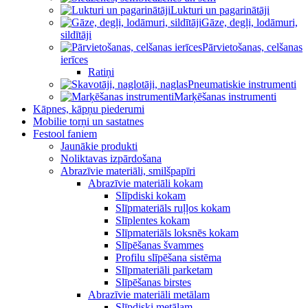
Lukturi un pagarinātāji
Gāze, degļi, lodāmuri,
sildītāji
Pārvietošanas, celšanas
ierīces
Ratiņi
Pneumatiskie instrumenti
Marķēšanas instrumenti
Kāpnes, kāpņu piederumi
Mobilie torņi un sastatnes
Festool faniem
Jaunākie produkti
Noliktavas izpārdošana
Abrazīvie materiāli, smilšpapīri
Abrazīvie materiāli kokam
Slīpdiski kokam
Slīpmateriāls ruļļos kokam
Slīplentes kokam
Slīpmateriāls loksnēs kokam
Slīpēšanas švammes
Profilu slīpēšana sistēma
Slīpmateriāli parketam
Slīpēšanas birstes
Abrazīvie materiāli metālam
Slīpdiski metālam