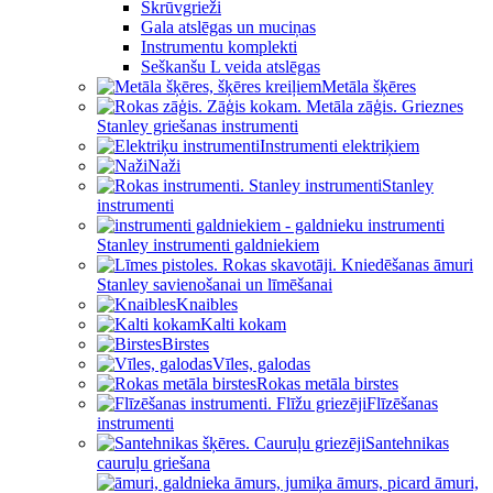
Skrūvgrieži
Gala atslēgas un muciņas
Instrumentu komplekti
Seškanšu L veida atslēgas
Metāla šķēres
Stanley griešanas instrumenti
Instrumenti elektriķiem
Naži
Stanley
instrumenti
Stanley instrumenti galdniekiem
Stanley savienošanai un līmēšanai
Knaibles
Kalti kokam
Birstes
Vīles, galodas
Rokas metāla birstes
Flīzēšanas
instrumenti
Santehnikas
cauruļu griešana