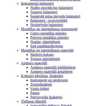
Instrumentu balansieri
Nulles gravitācijas balansieri
Atsperu balansieri
Saspiestā gaisa pievada balansieri
Balansieri - pozicionētāji
Nerūsējošie balansieri
Montāžas un stiprināšanas instrumenti
Gāzes montāžas pistoles
Pulvera montāžas pistoles
Naglas, stiprinājumi
Spit papildaprīkojums
Montāžas un stiprināšanas materiāli
Skrūves kokam
Terases stiprinājumi
Apdares materiāli
Apdares materiāli iekšdarbiem
Apdares materiāli ārdarbiem
Koksnes labošana, špakteles
Instrumenti un piederumi
Termošpaktele
Vaska krītiņi
Pastas
Pulverveida špakteles
Tīrīšanas līdzekļi
Industriālie tīrīšanas līdzekļi