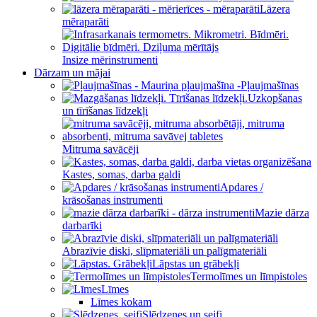
Lāzera
mēraparāti
Insize mērinstrumenti
Dārzam un mājai
Pļaujmašīnas
Uzkopšanas
un tīrīšanas līdzekļi
Mitruma savācēji
Kastes, somas, darba galdi
Apdares /
krāsošanas instrumenti
Mazie dārza
darbarīki
Abrazīvie diski, slīpmateriāli un palīgmateriāli
Lāpstas un grābekļi
Termolīmes un līmpistoles
Līmes
Līmes kokam
Slēdzenes un seifi