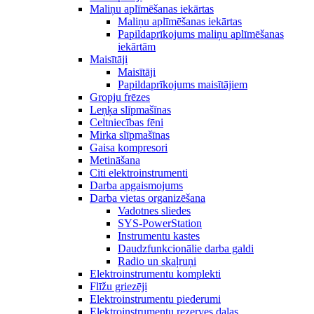
Maliņu aplīmēšanas iekārtas
Maliņu aplīmēšanas iekārtas
Papildaprīkojums maliņu aplīmēšanas
iekārtām
Maisītāji
Maisītāji
Papildaprīkojums maisītājiem
Gropju frēzes
Leņķa slīpmašīnas
Celtniecības fēni
Mirka slīpmašīnas
Gaisa kompresori
Metināšana
Citi elektroinstrumenti
Darba apgaismojums
Darba vietas organizēšana
Vadotnes sliedes
SYS-PowerStation
Instrumentu kastes
Daudzfunkcionālie darba galdi
Radio un skaļruņi
Elektroinstrumentu komplekti
Flīžu griezēji
Elektroinstrumentu piederumi
Elektroinstrumentu rezerves daļas