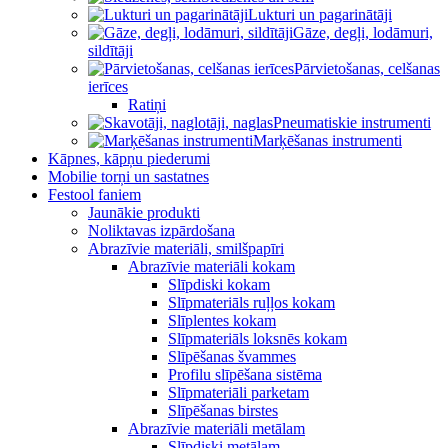
Lukturi un pagarinātāji
Gāze, degļi, lodāmuri,
sildītāji
Pārvietošanas, celšanas
ierīces
Ratiņi
Pneumatiskie instrumenti
Marķēšanas instrumenti
Kāpnes, kāpņu piederumi
Mobilie torņi un sastatnes
Festool faniem
Jaunākie produkti
Noliktavas izpārdošana
Abrazīvie materiāli, smilšpapīri
Abrazīvie materiāli kokam
Slīpdiski kokam
Slīpmateriāls ruļļos kokam
Slīplentes kokam
Slīpmateriāls loksnēs kokam
Slīpēšanas švammes
Profilu slīpēšana sistēma
Slīpmateriāli parketam
Slīpēšanas birstes
Abrazīvie materiāli metālam
Slīpdiski metālam