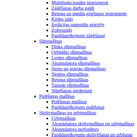
Multifunkcionālie instrumenti
Zāģēšanas darba galdi
Betona un metāla griešanas instrumenti
Ķēdes zāģi
Izolācijas materiālu griezējs
Zobenzāģi
Papildaprīkojums zāģēšanai
Slīpmašīnas
Diska slīpmašīnas
Orbitālās slīpmašīnas
Lentes slīpmašīnas
Akumulatora slīpmašīnas
Sienu un griestu slīpmašīnas
Slotiņu slīpmašīnas
Betona slīpmašīnas
Taisnās slīpmašīnas
Slīpēšanas piederumi
Pulēšanas mašīnas
Pulēšanas mašīnas
Papildaprīkojums pulēšanai
Skrūvmašīnas un urbjmašīnas
Urbjmašīnas
Akumulatora skrūvmašīnas un urbjmašīnas
Akumulatora perforātors
Papildaprīkojums skrūvēšanai un urbšanai