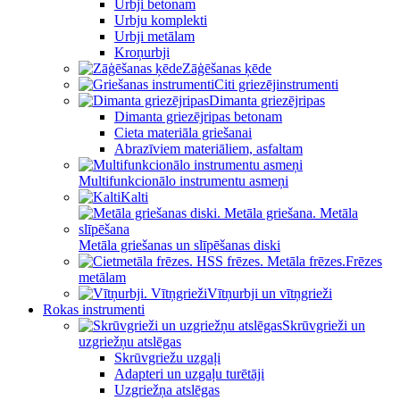
Urbji betonam
Urbju komplekti
Urbji metālam
Kroņurbji
Zāģēšanas ķēde
Citi griezējinstrumenti
Dimanta griezējripas
Dimanta griezējripas betonam
Cieta materiāla griešanai
Abrazīviem materiāliem, asfaltam
Multifunkcionālo instrumentu asmeņi
Kalti
Metāla griešanas un slīpēšanas diski
Frēzes
metālam
Vītņurbji un vītņgrieži
Rokas instrumenti
Skrūvgrieži un
uzgriežņu atslēgas
Skrūvgriežu uzgaļi
Adapteri un uzgaļu turētāji
Uzgriežņa atslēgas