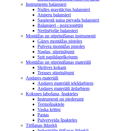
Instrumentu balansieri
Nulles gravitācijas balansieri
Atsperu balansieri
Saspiestā gaisa pievada balansieri
Balansieri - pozicionētāji
Nerūsējošie balansieri
Montāžas un stiprināšanas instrumenti
Gāzes montāžas pistoles
Pulvera montāžas pistoles
Naglas, stiprinājumi
Spit papildaprīkojums
Montāžas un stiprināšanas materiāli
Skrūves kokam
Terases stiprinājumi
Apdares materiāli
Apdares materiāli iekšdarbiem
Apdares materiāli ārdarbiem
Koksnes labošana, špakteles
Instrumenti un piederumi
Termošpaktele
Vaska krītiņi
Pastas
Pulverveida špakteles
Tīrīšanas līdzekļi
Industriālie tīrīšanas līdzekļi