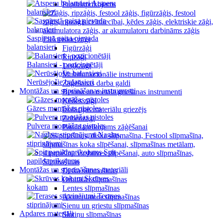
Atsperu
Papildaprīkojums
balansieri
Saspiestā gaisa pievada
Elektriskie zāģi
balansieri
Figūrzāģi
Ripzāģi
Balansieri - pozicionētāji
Leņķzāģi
Multifunkcionālie instrumenti
Nerūsējošie balansieri
Zāģēšanas darba galdi
Montāžas un stiprināšanas instrumenti
Betona un metāla griešanas instrumenti
Ķēdes zāģi
Gāzes montāžas pistoles
Izolācijas materiālu griezējs
Zobenzāģi
Pulvera montāžas pistoles
Papildaprīkojums zāģēšanai
Naglas,
stiprinājumi
Spit
papildaprīkojums
Slīpmašīnas
Montāžas un stiprināšanas materiāli
Diska slīpmašīnas
Skrūves
Orbitālās slīpmašīnas
kokam
Lentes slīpmašīnas
Terases
Akumulatora slīpmašīnas
stiprinājumi
Sienu un griestu slīpmašīnas
Apdares materiāli
Slotiņu slīpmašīnas