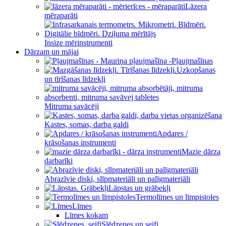
Lāzera
mēraparāti
Insize mērinstrumenti
Dārzam un mājai
Pļaujmašīnas
Uzkopšanas
un tīrīšanas līdzekļi
Mitruma savācēji
Kastes, somas, darba galdi
Apdares /
krāsošanas instrumenti
Mazie dārza
darbarīki
Abrazīvie diski, slīpmateriāli un palīgmateriāli
Lāpstas un grābekļi
Termolīmes un līmpistoles
Līmes
Līmes kokam
Slēdzenes un seifi