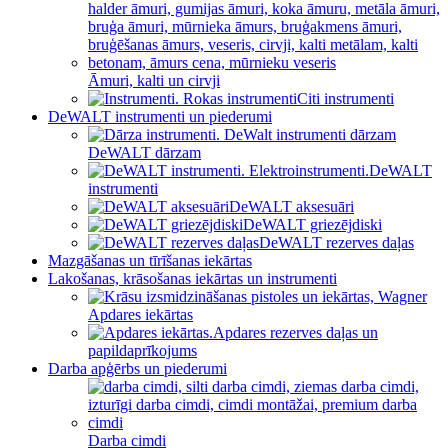
Āmuri, kalti un cirvji
Citi instrumenti
DeWALT instrumenti un piederumi
DeWALT dārzam
DeWALT
instrumenti
DeWALT aksesuāri
DeWALT griezējdiski
DeWALT rezerves daļas
Mazgāšanas un tīrīšanas iekārtas
Lakošanas, krāsošanas iekārtas un instrumenti
Apdares iekārtas
Apdares rezerves daļas un
papildaprīkojums
Darba apģērbs un piederumi
Darba cimdi