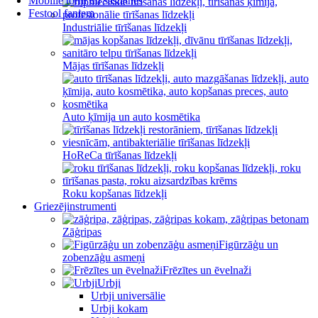
Mobilie torņi un sastatnes
Festool faniem
Industriālie tīrīšanas līdzekļi
Mājas tīrīšanas līdzekļi
Auto ķīmija un auto kosmētika
HoReCa tīrīšanas līdzekļi
Roku kopšanas līdzekļi
Griezējinstrumenti
Zāģripas
Figūrzāģu un
zobenzāģu asmeņi
Frēzītes un ēvelnaži
Urbji
Urbji universālie
Urbji kokam