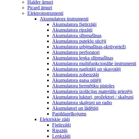
Halder āmuri
Picard āmuri
Elektroinstrumenti
Akumulatora instrumenti
Akumulatora figūrzāģi
Akumulatora ripzāģi
Akumulatora slīpmašīnas
Akumulatora putekļu sūcēji
Akumulatora urbjmašīnas-skrūvgrieži
Akumulatora perforatori
Akumulatora leņķa slīpmašīnas
Akumulatora multifunkcionālie instrumenti
Akumulatora naglotāji un skavotāji
Akumulatora zobenzāģi
Akumulatora gaisa pūtēji
Akumulatora hermētiķu pistoles
Akumulatora izolācijas materiālu griezējs
Akumulatora lukturi, prožektori / skaļruņi
Akumulatora skaļruņi un radio
Akumulatori un lādētāji
Papildaprīkojums
Elektriskie zāģi
Figūrzāģi
Ripzāģi
Leņķzāģi