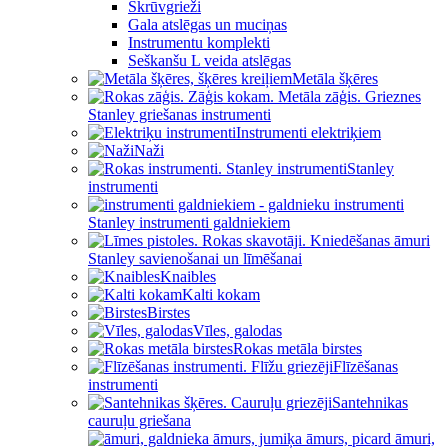
Skrūvgrieži
Gala atslēgas un muciņas
Instrumentu komplekti
Seškanšu L veida atslēgas
Metāla šķēres
Stanley griešanas instrumenti
Instrumenti elektriķiem
Naži
Stanley
instrumenti
Stanley instrumenti galdniekiem
Stanley savienošanai un līmēšanai
Knaibles
Kalti kokam
Birstes
Vīles, galodas
Rokas metāla birstes
Flīzēšanas
instrumenti
Santehnikas
cauruļu griešana