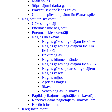
Malu spīles
Stiprinājumi darba galdiem
Plākšņu savienošanas spīles
Cauruļu spīles un plātņu līmēšanas spīles
Naglotāji un skavotāji
Gāzes naglotāji
Pneumatiskie naglotāji
Pneumatiskie skavotāji
Naglas un skavas
Naglas gāzes naglotājam IM350+
Naglas gāzes naglotājiem IM90Xi,
IM100Xi
Enkurnaglas
Naglas bitumena šindeļiem
Naglas gāzes naglotājam IM45GN
Naglas gāzes apdares naglotājiem
Naglas kasetē
Naglas ruļļos
Apdares naglas
Skavas
Senco naglas un skavas
Papildaprīkojums naglotājiem, skavotājiem
Rezerves daļas naglotājiem, skavotājiem
Bostitch instrumenti
Kreg instrumenti