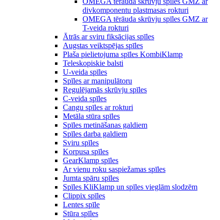
OMEGA tērauda skrūvju spīles GMZ ar
divkomponentu plastmasas rokturi
OMEGA tērāuda skrūvju spīles GMZ ar
T-veida rokturi
Ātrās ar sviru fiksācijas spīles
Augstas veiktspējas spīles
Plaša pielietojuma spīles KombiKlamp
Teleskopiskie balsti
U-veida spīles
Spīles ar manipulātoru
Regulējamās skrūvju spīles
C-veida spīles
Cangu spīles ar rokturi
Metāla stūra spīles
Spīles metināšanas galdiem
Spīles darba galdiem
Sviru spīles
Korpusa spīles
GearKlamp spīles
Ar vienu roku saspiežamas spīles
Jumta spāru spīles
Spīles KliKlamp un spīles vieglām slodzēm
Clippix spīles
Lentes spīle
Stūra spīles