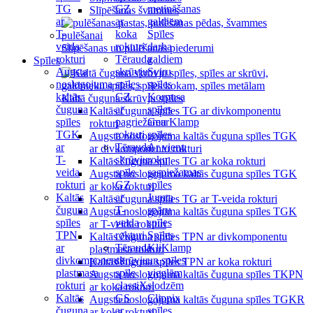
TG
GZ
metināšanas
Slīpēšanas švammes
ar
ar
galdiem
T-
koka
Spīles
veida
rokturi
darba
Slīpēšanas un pulēšanas piederumi
rokturi
Tērauda
galdiem
Spīles
Augsta
skrūvju
Sviru
noslogojuma
spīles
spīles
kaltās
GZ
Korpusa
Kaltā čuguna skrūvju spīles
čuguna
ar
spīles
Kaltās čuguna spīles TG ar divkomponentu
spīles
pagriežamu
GearKlamp
rokturi
TGK
rokturi
spīles
Augsta noslogojuma kaltās čuguna spīles TGK
ar
Tērauda
Ar vienu
ar divkomponentu rokturi
T-
skrūvju
roku
Kaltās čuguna spīles TG ar koka rokturi
veida
spīle
saspiežamas
Augsta noslogojuma kaltās čuguna spīles TGK
rokturi
GZ
spīles
ar koka rokturi
Kaltās
ar
Jumta
Kaltās čuguna spīles TG ar T-veida rokturi
čuguna
T-
spāru
Augsta noslogojuma kaltās čuguna spīles TGK
spīles
veida
spīles
ar T-veida rokturi
TPN
rokturi
Spīles
Kaltās čuguna spīles TPN ar divkomponentu
ar
Tērauda
KliKlamp
plastmasa rokturi
divkomponentu
skrūvju
un spīles
Kaltās čuguna spīles TPN ar koka rokturi
plastmasa
spīle
vieglām
Augsta noslogojuma kaltās čuguna spīles TKPN
rokturi
classiX
slodzēm
ar koka rokturi
Kaltās
GS
Clippix
Augsta noslogojuma kaltās čuguna spīles TGKR
čuguna
ar
spīles
ar koka rokturi