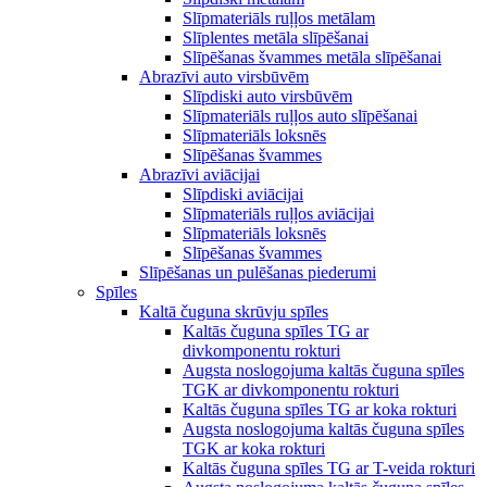
Slīpmateriāls ruļļos metālam
Slīplentes metāla slīpēšanai
Slīpēšanas švammes metāla slīpēšanai
Abrazīvi auto virsbūvēm
Slīpdiski auto virsbūvēm
Slīpmateriāls ruļļos auto slīpēšanai
Slīpmateriāls loksnēs
Slīpēšanas švammes
Abrazīvi aviācijai
Slīpdiski aviācijai
Slīpmateriāls ruļļos aviācijai
Slīpmateriāls loksnēs
Slīpēšanas švammes
Slīpēšanas un pulēšanas piederumi
Spīles
Kaltā čuguna skrūvju spīles
Kaltās čuguna spīles TG ar
divkomponentu rokturi
Augsta noslogojuma kaltās čuguna spīles
TGK ar divkomponentu rokturi
Kaltās čuguna spīles TG ar koka rokturi
Augsta noslogojuma kaltās čuguna spīles
TGK ar koka rokturi
Kaltās čuguna spīles TG ar T-veida rokturi