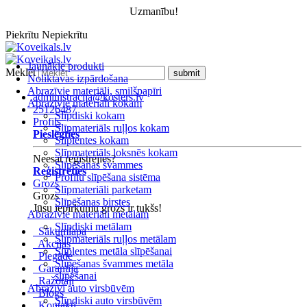
Uzmanību!
Piekrītu
Nepiekrītu
Jaunākie produkti
Meklēt
Noliktavas izpārdošana
Abrazīvie materiāli, smilšpapīri
administracija@kosters.lv
Abrazīvie materiāli kokam
25126487
Slīpdiski kokam
Profils
Slīpmateriāls ruļļos kokam
Pieslēgties
Slīplentes kokam
Slīpmateriāls loksnēs kokam
Neesat reģistrējies?
Slīpēšanas švammes
Reģistrēties
Profilu slīpēšana sistēma
Grozs
Slīpmateriāli parketam
Grozs
Slīpēšanas birstes
Jūsu iepirkumu grozs ir tukšs!
Abrazīvie materiāli metālam
Slīpdiski metālam
Sākumlapa
Slīpmateriāls ruļļos metālam
Akcijas
Slīplentes metāla slīpēšanai
Piegāde
Slīpēšanas švammes metāla
Garantija
slīpēšanai
Ražotāji
Abrazīvi auto virsbūvēm
Blogs
Slīpdiski auto virsbūvēm
Kontakti