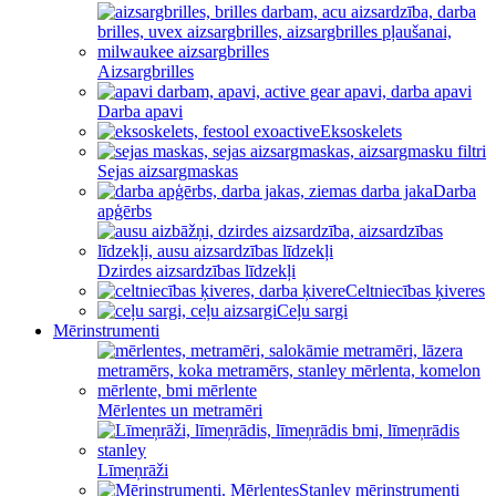
Aizsargbrilles
Darba apavi
Eksoskelets
Sejas aizsargmaskas
Darba
apģērbs
Dzirdes aizsardzības līdzekļi
Celtniecības ķiveres
Ceļu sargi
Mērinstrumenti
Mērlentes un metramēri
Līmeņrāži
Stanley mērinstrumenti