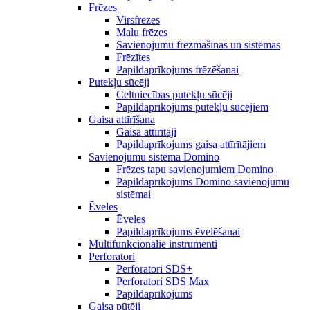
Frēzes
Virsfrēzes
Malu frēzes
Savienojumu frēzmašīnas un sistēmas
Frēzītes
Papildaprīkojums frēzēšanai
Putekļu sūcēji
Celtniecības putekļu sūcēji
Papildaprīkojums putekļu sūcējiem
Gaisa attīrīšana
Gaisa attīrītāji
Papildaprīkojums gaisa attīrītājiem
Savienojumu sistēma Domino
Frēzes tapu savienojumiem Domino
Papildaprīkojums Domino savienojumu
sistēmai
Ēveles
Ēveles
Papildaprīkojums ēvelēšanai
Multifunkcionālie instrumenti
Perforatori
Perforatori SDS+
Perforatori SDS Max
Papildaprīkojums
Gaisa pūtēji