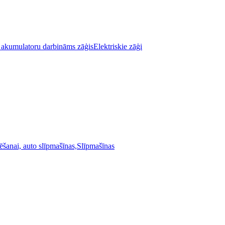
Elektriskie zāģi
Slīpmašīnas