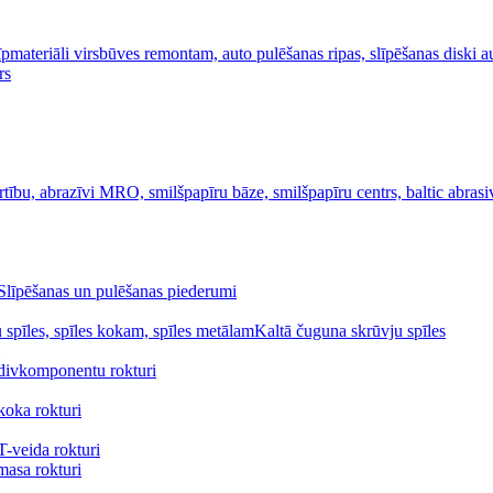
Slīpēšanas un pulēšanas piederumi
Kaltā čuguna skrūvju spīles
divkomponentu rokturi
koka rokturi
-veida rokturi
masa rokturi