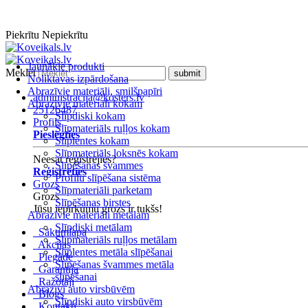
Piekrītu
Nepiekrītu
Jaunākie produkti
Meklēt
Noliktavas izpārdošana
Abrazīvie materiāli, smilšpapīri
administracija@kosters.lv
Abrazīvie materiāli kokam
25126487
Slīpdiski kokam
Profils
Slīpmateriāls ruļļos kokam
Pieslēgties
Slīplentes kokam
Slīpmateriāls loksnēs kokam
Neesat reģistrējies?
Slīpēšanas švammes
Reģistrēties
Profilu slīpēšana sistēma
Grozs
Slīpmateriāli parketam
Grozs
Slīpēšanas birstes
Jūsu iepirkumu grozs ir tukšs!
Abrazīvie materiāli metālam
Slīpdiski metālam
Sākumlapa
Slīpmateriāls ruļļos metālam
Akcijas
Slīplentes metāla slīpēšanai
Piegāde
Slīpēšanas švammes metāla
Garantija
slīpēšanai
Ražotāji
Abrazīvi auto virsbūvēm
Blogs
Slīpdiski auto virsbūvēm
Kontakti