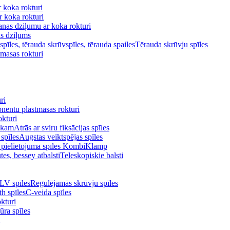
 koka rokturi
 koka rokturi
anas dziļumu ar koka rokturi
as dziļums
Tērauda skrūvju spīles
masas rokturi
ri
entu plastmasas rokturi
kturi
Ātrās ar sviru fiksācijas spīles
Augstas veiktspējas spīles
 pielietojuma spīles KombiKlamp
Teleskopiskie balsti
Regulējamās skrūvju spīles
C-veida spīles
kturi
ūra spīles