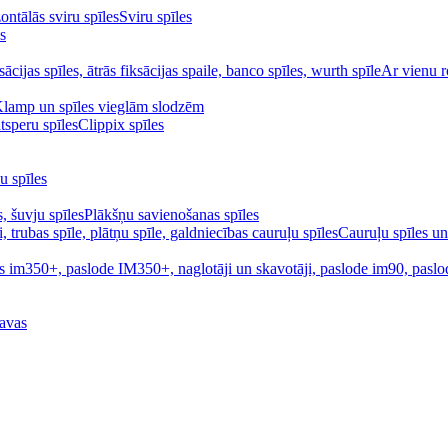
Sviru spīles
s
Ar vienu r
Klamp un spīles vieglām slodzēm
Clippix spīles
u spīles
Plākšņu savienošanas spīles
Cauruļu spīles un
avas