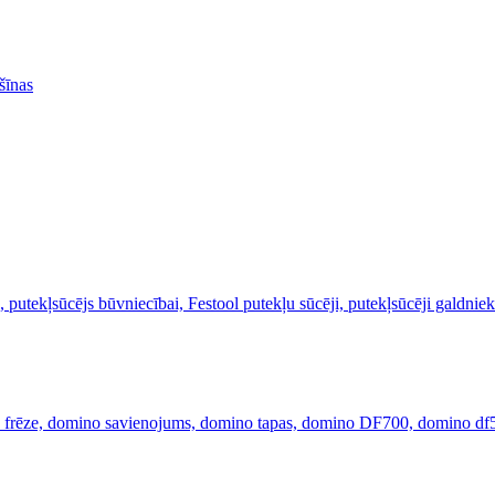
šīnas