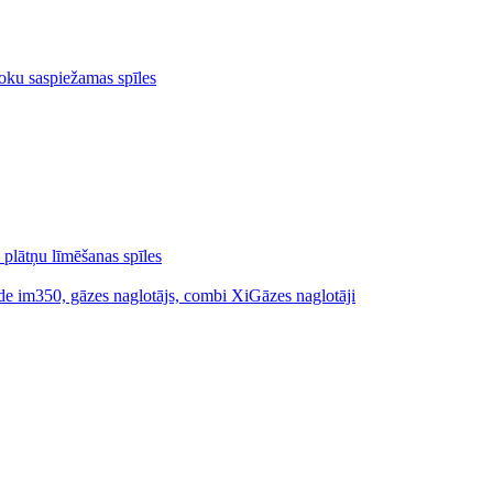
oku saspiežamas spīles
 plātņu līmēšanas spīles
Gāzes naglotāji