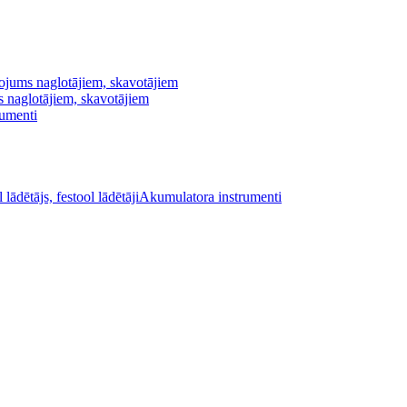
ojums naglotājiem, skavotājiem
s naglotājiem, skavotājiem
rumenti
Akumulatora instrumenti